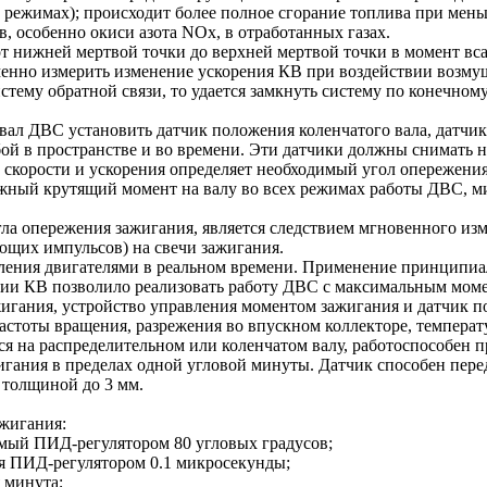
х режимах); происходит более полное сгорание топлива при мень
 особенно окиси азота NОх, в отработанных газах.
т нижней мертвой точки до верхней мертвой точки в момент вс
енно измерить изменение ускорения КВ при воздействии возму
истему обратной связи, то удается замкнуть систему по конечно
ал ДВС установить датчик положения коленчатого вала, датчик 
бой в пространстве и во времени. Эти датчики должны снимат
 скорости и ускорения определяет необходимый угол опережения 
жный крутящий момент на валу во всех режимах работы ДВС, м
ла опережения зажигания, является следствием мгновенного из
яющих импульсов) на свечи зажигания.
ения двигателями в реальном времени. Применение принципиаль
нии КВ позволило реализовать работу ДВС с максимальным моме
гания, устройство управления моментом зажигания и датчик п
 частоты вращения, разрежения во впускном коллекторе, темпер
я на распределительном или коленчатом валу, работоспособен 
жигания в пределах одной угловой минуты. Датчик способен пе
 толщиной до 3 мм.
жигания:
емый ПИД-регулятором 80 угловых градусов;
ия ПИД-регулятором 0.1 микросекунды;
 минута;