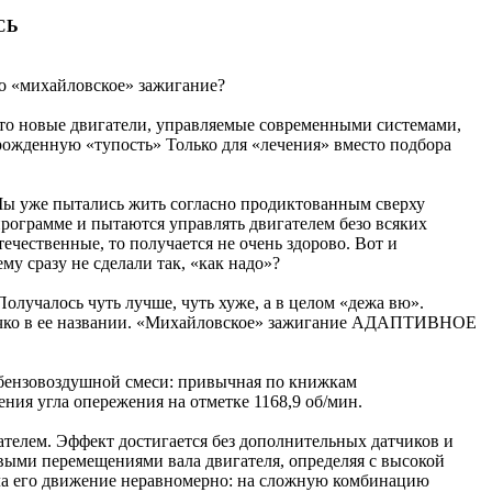
СЬ
о «михайловское» зажигание?
что новые двигатели, управляемые современными системами,
врожденную «тупость» Только для «лечения» вместо подбора
 Мы уже пытались жить согласно продиктованным сверху
программе и пытаются управлять двигателем безо всяких
ечественные, то получается не очень здорово. Вот и
у сразу не сделали так, «как надо»?
лучалось чуть лучше, чуть хуже, а в целом «дежа вю».
ловечко в ее названии. «Михайловское» зажигание АДАПТИВНОЕ
 бензовоздушной смеси: привычная по книжкам
ия угла опережения на отметке 1168,9 об/мин.
телем. Эффект достигается без дополнительных датчиков и
овыми перемещениями вала двигателя, определяя с высокой
вала его движение неравномерно: на сложную комбинацию