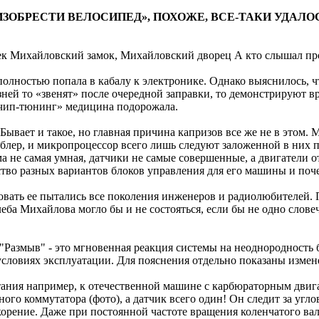
ИЗОБРЕСТИ ВЕЛОСИПЕД», ПОХОЖЕ, ВСЕ-ТАКИ УДАЛО
ек Михайловский замок, Михайловский дворец А кто слышал пр
олностью попала в кабалу к электронике. Однако выяснилось, 
зней то «звенят» после очередной заправки, то демонстрируют 
«чип-тюнинг» медицина подорожала.
ывает и такое, но главная причина капризов все же не в этом.
мблер, и микропроцессор всего лишь следуют заложенной в них 
 не самая умная, датчики не самые совершенные, а двигатели от
тво разных вариантов блоков управления для его машины и почем
ать ее пытались все поколения инженеров и радиолюбителей. По
Глеба Михайлова могло бы и не состояться, если бы не одно с
"Размыв" - это мгновенная реакция системы на неоднородность
ловиях эксплуатации. Для пояснения отдельно показаны изменен
тания например, к отечественной машине с карбюраторным двига
го коммутатора (фото), а датчик всего один! Он следит за угл
ускорение. Даже при постоянной частоте вращения коленчатого 