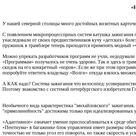
«
У нашей северной столицы много достойных визитных карточ
С появлением микропроцессорных систем катушка зажигания п
унаследовали от своих предшественников кучу «детских» боле
пружинок в трамблере теперь приходится применять модный 
Можно упрекать разработчиков программ не учли, недодумали Б
«Программам» получалось не очень здорово. Так и здесь и тра
скидок на его конкретный «норов». Если же при этом программа
попробуйте ответить владельцу «Волги» откуда взялось множес
А КАК надо? Система зажигания что велосипед: усовершенствов
Поэтому знакомство с системой петербургского изобретателя 
Необычного вида характеристика "михайловского" зажигания. 
"прямолинейность" достижима только при идеализированных ус
«Адаптивное» означает умение приспосабливаться к среде оби
«Пентиума» в багажнике блок управления имеет размеры обычно
точностью не только угол его поворота, но также скорость и 