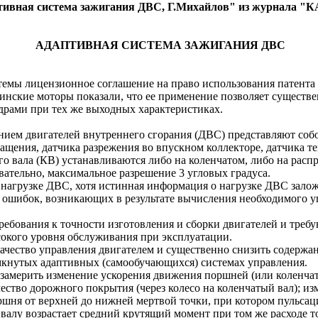
птивная система зажигания ДВС, Г.Михайлов" из журнала "
АДАПТИВНАЯ СИСТЕМА ЗАЖИГАНИЯ ДВС
темы лицензионное соглашение на право использования патента
бинские моторы показали, что ее применение позволяет сущест
драми при тех же выходных характеристиках.
ем двигателей внутреннего сгорания (ДВС) представляют собо
вращения, датчика разрежения во впускном коллекторе, датчика 
го вала (КВ) устанавливаются либо на коленчатом, либо на рас
вательно, максимальное разрешение 3 угловых градуса.
нагрузке ДВС, хотя истинная информация о нагрузке ДВС заложе
ошибок, возникающих в результате вычисления необходимого уг
ования к точности изготовления и сборки двигателей и требу
сокого уровня обслуживания при эксплуатации.
чество управления двигателем и существенно снизить содержан
мкнутых адаптивных (самообучающихся) системах управления.
 замерить изменение ускорения движения поршней (или коленча
ество дорожного покрытия (через колесо на коленчатый вал); из
шня от верхней до нижней мертвой точки, при котором пульсац
валу возрастает средний крутящий момент при том же расходе т