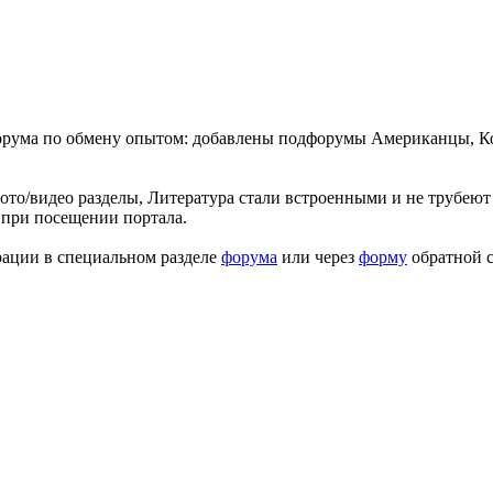
форума по обмену опытом: добавлены подфорумы Американцы, К
ото/видео разделы, Литература стали встроенными и не трубеют 
 при посещении портала.
рации в специальном разделе
форума
или через
форму
обратной с