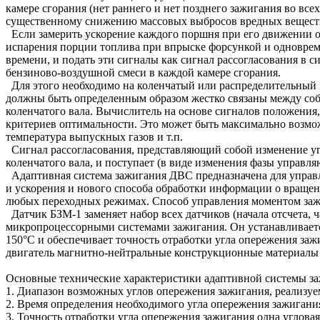
камере сгорания (нет раннего и нет позднего зажигания во все
существенному снижению массовых выбросов вредных веществ,
Если замерить ускорение каждого поршня при его движении о
испарения порции топлива при впрыске форсункой и одноврем
времени, и подать эти сигналы как сигнал рассогласования в с
бензиново-воздушной смеси в каждой камере сгорания.
Для этого необходимо на коленчатый или распределительный в
должны быть определенным образом жестко связаны между со
коленчатого вала. Вычислитель на основе сигналов положения,
критериев оптимальности. Это может быть максимально возмо
температура выпускных газов и т.п.
Сигнал рассогласования, представляющий собой изменение уг
коленчатого вала, и поступает (в виде изменения фазы управл
Адаптивная система зажигания ДВС предназначена для управл
и ускорения и нового способа обработки информации о враще
любых переходных режимах. Способ управления моментом зажи
Датчик БЗМ-1 заменяет набор всех датчиков (начала отсчета,
микропроцессорными системами зажигания. Он устанавливаетс
150°С и обеспечивает точность отработки угла опережения за
двигатель магнитно-нейтральные конструкционные материалы
Основные технические характеристики адаптивной системы за
1. Диапазон возможных углов опережения зажигания, реализу
2. Время определения необходимого угла опережения зажиган
3. Точность отработки угла опережения зажигания одна угловая