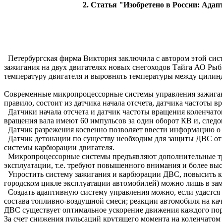
2. Статья "Изобретено в России: Ада
Петербургская фирма Виктория заключила с автором этой сис
зажигания на двух двигателях новых снегоходов Тайга АО Ры
температуру двигателя и выровнять температуры между цилин
Cовременные микропроцессорные системы управления зажигани
правило, состоит из датчика начала отсчета, датчика частоты 
Датчики начала отсчета и датчик частоты вращения коленчато
вращения вала имеют 60 импульсов за один оборот КВ и, следо
Датчик разрежения косвенно позволяет ввести информацию о 
Датчик детонации по существу необходим для защиты ДВС от 
системы карбюрации двигателя.
Микропроцессорные системы предъявляют дополнительные треб
эксплуатации, т.е. требуют повышенного внимания и более вы
Упростить систему зажигания и карбюрации ДВС, повысить ка
городском цикле эксплуатации автомобилей) можно лишь в за
Создать адаптивную систему управления можно, если удастся
состава топливно-воздушной смеси; реакции автомобиля на кач
ДВС существует оптимальное ускорение движения каждого пор
За счет снижения пульсаций крутящего момента на коленчатом 