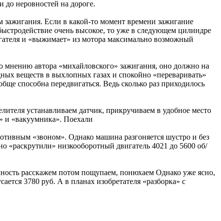
 до неровностей на дороге.
м зажигания. Если в какой-то момент времени зажигание
е быстродействие очень высокое, то уже в следующем цилиндре
вигателя и «выжимает» из мотора максимально возможный
По мнению автора «михайловского» зажигания, оно должно на
едных веществ в выхлопных газах и спокойно «переваривать»
бще способна передвигаться. Ведь сколько раз приходилось
елителя устанавливаем датчик, прикручиваем в удобное место
» и «вакуумника». Поехали
противным «звоном». Однако машина разгоняется шустро и без
нно «раскрутили» низкооборотный двигатель 4021 до 5600 об/
чность расскажем потом пощупаем, понюхаем Однако уже ясно,
ается 3780 руб. А в планах изобретателя «разборка» с