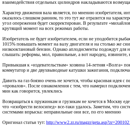
взаимодействия отдельных цилиндров накладываются возмущаю
Характер движения вала является, по мнению изобретателя, и
оказалось слишком ранним, то это тут же отразится на характе
угол опережения будет скорректирован. В результате «михайл
крутящий момент на всех режимах работы.
Изобретатель не будет изобретателем, если не уподобится ры
1015% повышать момент на валу двигателя и на столько же сни
низкооктановый бензин. Однако аплодисменты подождут для на
слышать: реформы, мол, правильные, а вот народец, извините, 
Привыкшая к «издевательствам» хозяина 14-летняя «Волга» пок
коммутатор и две двухвыводные катушки зажигания, подключае
Давить на газ боязно очень не хочется, чтобы красивая идея 
«провалов». После ознакомления с тем, что намерил подключен
мин как говорится, увлеклись
Возвращаться к пружинкам и грузикам не хочется в Москву ед
что «изобрести велосипед» все-таки удалось. Заметим, что сис
системами впрыска: неправильные они все, по его мнению
Оригинал статьи тут:
http://www2.zr.ru/magzr/geta.asp?zr=200102