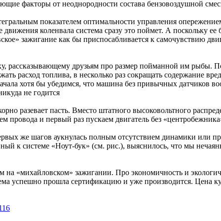
щие факторы от неоднородности состава бензовоздушной смеси
нтегральным показателем оптимальности управления опережение
ре движения коленвала система сразу это поймет. А поскольку е
овское» зажигание как бы приспосабливается к самочувствию д
баку, рассказывающему друзьям про размер пойманной им рыбы. 
жать расход топлива, в несколько раз сокращать содержание вр
чала хотя бы убедимся, что машина без привычных датчиков воо
никуда не годится
орно разевает пасть. Вместо штатного высоковольтного распред
м провода и первый раз пускаем двигатель без «центробежника
с первых же шагов аукнулась полным отсутствием динамики или 
ный к системе «Ноут-бук» (см. рис.), выяснилось, что мы нечая
ем на «михайловском» зажигании. Про экономичность и экологи
тема успешно прошла сертификацию и уже производится. Цена кус
116