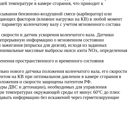
шей температуре в камере сгорания, что приводит к
асывания бензиново-воздушной смеси (карбюратор) или
щающих факторов (влияние нагрузки на КВ) в любой момент
му параметру коленчатому валу с учетом мгновенного состава
скорости и датчик ускорения коленчатого вала. Датчики
ь непрерывную информацию о мгновенном состоянии
зажигания (впрыска для дизеля), исходя из заданных
инимальные массовые выбросы окиси азота NОх, определенная
менения пространственного и временного состояния
но нового датчика положения коленчатого вала, его скорости
нтом на КВ при оптимальном давлении в камере сгорания в
оложения и скорости защищены патентом РФ.
атуры ДВС и детонации), необходимых для управления
при температурах окружающей среды от минус 60°С до плюс
редавать информацию без искажений через герметизирующие