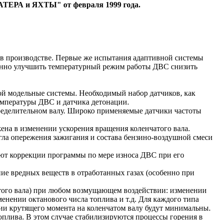
КАТЕРА и ЯХТЫ" от февраля 1999 года.
 в производстве. Первые же испытания адаптивной системы
венно улучшить температурный режим работы ДВС снизить
й модельные системы. Необходимый набор датчиков, как
температуры ДВС и датчика детонации.
пределительном валу. Широко применяемые датчики частоты
на в изменении ускорения вращения коленчатого вала.
ла опережения зажигания и состава бензино-воздушной смеси
ют коррекции программы по мере износа ДВС при его
ие вредных веществ в отработанных газах (особенно при
того вала) при любом возмущающем воздействии: изменении
менении октанового числа топлива и т.д. Для каждого типа
ии крутящего момента на коленчатом валу будут минимальны.
оплива. В этом случае стабилизируются процессы горения в