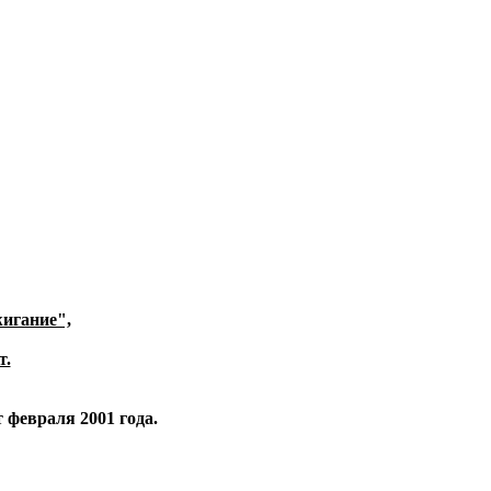
жигание",
т.
евраля 2001 года.