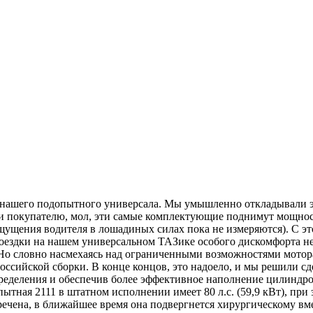
и нашего подопытного универсала. Мы умышленно откладывали э
покупателю, мол, эти самые комплектующие поднимут мощность д
щущения водителя в лошадиных силах пока не измеряются). С э
поездки на нашем универсальном ТАЗике особого дискомфорта 
. Но словно насмехаясь над ограниченными возможностями мото
оссийской сборки. В конце концов, это надоело, и мы решили сд
пределения и обеспечив более эффективное наполнение цилиндр
ытная 2111 в штатном исполнении имеет 80 л.с. (59,9 кВт), при
речена, в ближайшее время она подвергнется хирургическому вм