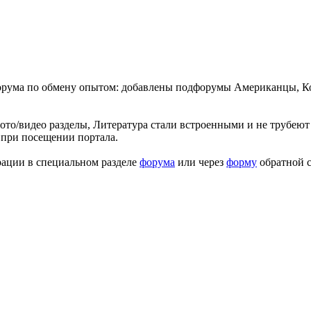
форума по обмену опытом: добавлены подфорумы Американцы, К
ото/видео разделы, Литература стали встроенными и не трубеют 
 при посещении портала.
рации в специальном разделе
форума
или через
форму
обратной с