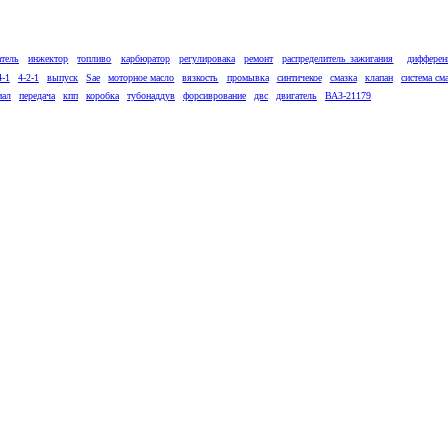
атель
инжектор
топливо
карбюратор
регулировака
ремонт
распределитель зажигания
дифферен
4-1
4-2-1
выпуск
Sae
моторное масло
вязкость
промывка
синтичекое
смазка
клапан
система см
иал
передача
кпп
коробка
тубонаддув
форсиврование
двс
двигатель
ВАЗ-21179