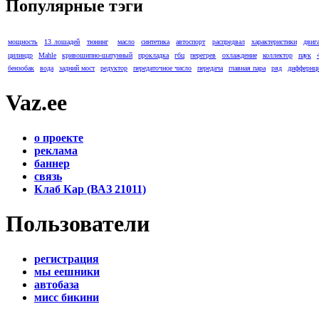
Популярные тэги
мощность
13 лошадей
тюнинг
масло
синтетика
автоспорт
распредвал
характеристики
двиг
цилиндр
Mahle
кривошипно-шатунный
прокладка
гбц
перегрев
охлаждение
коллектор
паук
бензобак
вода
задний мост
редуктор
передаточное число
передача
главная пара
ряд
диффернц
Vaz.ee
о проекте
реклама
баннер
связь
Клаб Кар (ВАЗ 21011)
Пользователи
регистрация
мы еешники
автобаза
мисс бикини