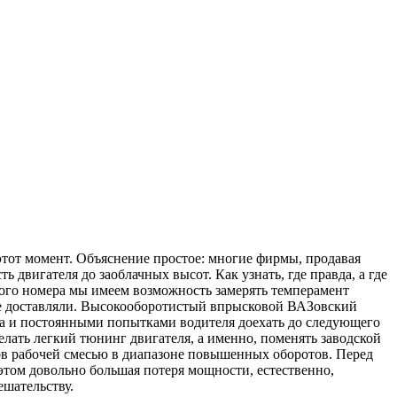
тот момент. Объяснение простое: многие фирмы, продавая
вигателя до заоблачных высот. Как узнать, где правда, а где
того номера мы имеем возможность замерять темперамент
не доставляли. Высокооборотистый впрысковой ВАЗовский
ра и постоянными попытками водителя доехать до следующего
елать легкий тюнинг двигателя, а именно, поменять заводской
ов рабочей смесью в диапазоне повышенных оборотов. Перед
 этом довольно большая потеря мощности, естественно,
ешательству.