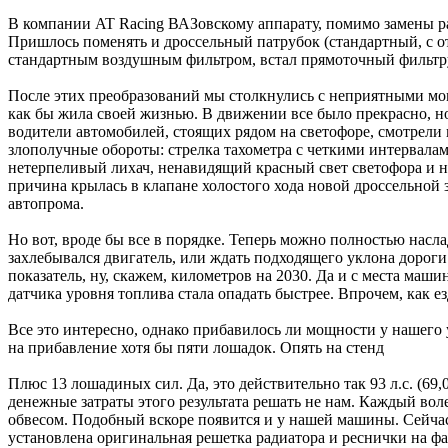
В компании AT Racing ВАЗовскому аппарату, помимо замены р
Пришлось поменять и дроссельный патрубок (стандартный, с о
стандартным воздушным фильтром, встал прямоточный фильт
После этих преобразований мы столкнулись с неприятными мом
как бы жила своей жизнью. В движении все было прекрасно, но
водители автомобилей, стоящих рядом на светофоре, смотрели 
злополучные обороты: стрелка тахометра с четкими интервалам
нетерпеливый лихач, ненавидящий красный свет светофора и не
причина крылась в клапане холостого хода новой дроссельной 
автопрома.
Но вот, вроде бы все в порядке. Теперь можно полностью насл
захлебывался двигатель, или ждать подходящего уклона дороги
показатель, ну, скажем, километров на 2030. Да и с места маши
датчика уровня топлива стала опадать быстрее. Впрочем, как ез
Все это интересно, однако прибавилось ли мощности у нашего 
на прибавление хотя бы пяти лошадок. Опять на стенд
Плюс 13 лошадиных сил. Да, это действительно так 93 л.с. (69
денежные затраты этого результата решать не нам. Каждый воле
обвесом. Подобный вскоре появится и у нашей машины. Сейчас в
установлена оригинальная решетка радиатора и реснички на фа