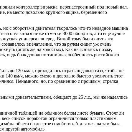
ановили контроллер впрыска, перенастроенный под новый вал.
ие, на место довольно крупного ящика, беременного
 но с оборотами двигателя творилось что-то неладное машина
тела опускаться ниже отметки 3000 оборотов, а то еще лучше
пропуская универсал вперед. Виной тому были опять эти
создавалось впечатление, что за рулем сидит уж очень
охнуть (опять же на холостых). Как выяснилось позже,
ось, ведь брак довольно типичная особенность российского
иль до 120 км/ч, приходилось играть педалью газа, чтобы не
ки 140 км/ч, можно смело и довольно быстро увеличить этот
еличился. Ненамного, но, по сравнению с прошлым, стрелка
ьными доказательствами, обещают до 25 л.с., мы же надеялись
будничной таблицей на обычном белом листе бумаги. Стоят ли
, весь список доработок ограничится только пластиковым
изайна обвеса на десятое семейство. А для начала там была
сем другой автомобиль.