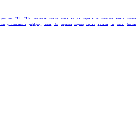
циал
ваз
2110
2112
мощность
клапан
впуск
выпуск
перекрытие
поршень
кольца
гильза
азки
долговечность
диффузор
поток
гбц
пружина
подъем
втулки
кулачок
сас
масло
бензин