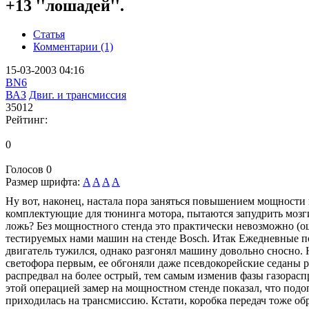
+13 ''лошадей''.
Статья
Комментарии (1)
15-03-2003 04:16
BN6
ВАЗ
Двиг. и трансмиссия
35012
Рейтинг:
0
Голосов
0
Размер шрифта:
A
A
A
A
Ну вот, наконец, настала пора заняться повышением мощност
комплектующие для тюнинга мотора, пытаются запудрить мозги 
ложь? Без мощностного стенда это практически невозможно (о
тестируемых нами машин на стенде Bosch. Итак Ежедневные 
двигатель тужился, однако разгонял машину довольно сносно
светофора первым, ее обгоняли даже псевдокорейские седаны р
распредвал на более острый, тем самым изменив фазы газорас
этой операцией замер на мощностном стенде показал, что подоп
приходилась на трансмиссию. Кстати, коробка передач тоже об