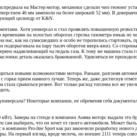
аспредвала на Мастер-мотор, механики сделали чип-тюнинг уст
тверстием 46 мм заменили на более широкий 52 мм). В довершен
рующий цилиндр от K&N.
ентами. Хотя универсал и стал проявлять повышенную резвость,
 временами на холостых оборотах стрелка тахометра никак не хо
на нас, как на сумасшедших и особо не торопились стартовать, 
и подпрыгивала на пару тысяч оборотов вверх-вниз. Со стороны 
рвно надавливающий на педаль газа. К тому же машина стала гл
заслонки деталь оказалась бракованной. Удивляться не приходил
адиться новыми возможностями мотора. Раньше, разгоняя автомоб
 с горки прием намного лучше. Теперь же, даже достигнув отмет
на стала срываться резвее. Вот только расход топлива все же ув
дить.
универсала? Некоторые компании, не обременяя себя документал
,0 кВт). Замеры на стенде в компании Аояма моторс выдали это 
н сам выбирать, что он хочет от своего автомобиля. Может быть
 компании Pro-line Sport как раз закончили разработку нового д
ры. На первый взгляд, вроде мелочь, но внешне 2111 теперь сов