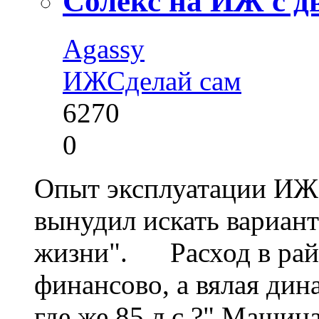
Солекс на ИЖ с д
Agassy
ИЖ
Сделай сам
6270
0
Опыт эксплуатации ИЖ
вынудил искать вариан
жизни". Расход в райо
финансово, а вялая дин
где же 85 л.с.?" Машина