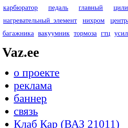
карбюратор
педаль
главный
цили
нагревательный элемент
нихром
центр
багажника
вакуумник
тормоза
гтц
усил
Vaz.ee
о проекте
реклама
баннер
связь
Клаб Кар (ВАЗ 21011)