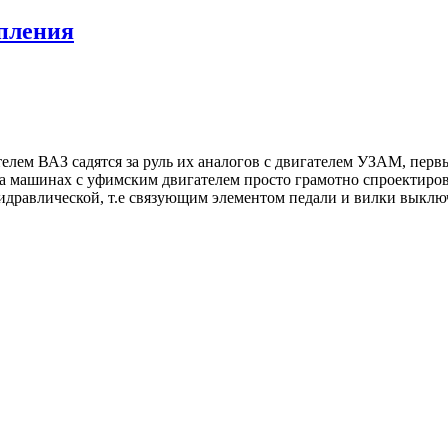
пления
лем ВАЗ садятся за руль их аналогов с двигателем УЗАМ, первы
, на машинах с уфимским двигателем просто грамотно спроекти
дравлической, т.е связующим элементом педали и вилки выключ