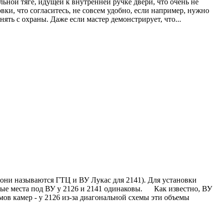
ой тяге, идущей к внутренней ручке двери, что очень не
и, что согласитесь, не совсем удобно, если например, нужно
ять с охраны. Даже если мастер демонстрирует, что...
они называются ГТЦ и ВУ Лукас для 2141). Для установки
чные места под ВУ у 2126 и 2141 одинаковы. Как известно, ВУ
ов камер - у 2126 из-за диагональной схемы эти объемы