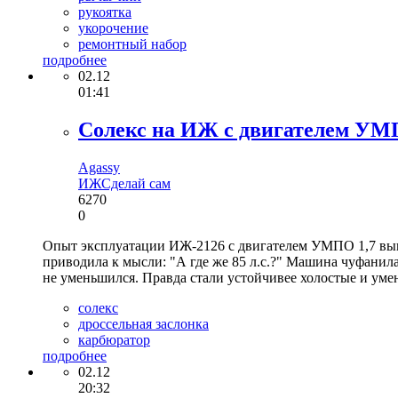
рукоятка
укорочение
ремонтный набор
подробнее
02.12
01:41
Солекс на ИЖ с двигателем УМ
Agassy
ИЖ
Сделай сам
6270
0
Опыт эксплуатации ИЖ-2126 с двигателем УМПО 1,7 выну
приводила к мысли: "А где же 85 л.с.?" Машина чуфанил
не уменьшился. Правда стали устойчивее холостые и умен
солекс
дроссельная заслонка
карбюратор
подробнее
02.12
20:32