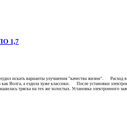
ПО 1,7
дил искать варианты улучшения "качества жизни". Расход в ра
а как Волга, а ездила хуже классики. После установки электро
ьшилась тряска на тех же холостых. Установка электронного зажи