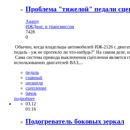
Проблема "тяжелой" педали сце
Agassy
ИЖ
Двиг. и трансмиссия
7428
0
Обычно, когда владельцы автомобилей ИЖ-2126 с двигате
педаль - уж не протекло ли что-нибудь?" На самом деле
Сама система привода выключения сцепления является ги
использованию двигателей ВАЗ,...
педаль
главный
цилиндр
сцепление
бачок
подробнее
03.12
01:16
Подогреватель боковых зеркал