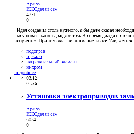
Agassy
ИЖ
Сделай сам
4731
0
Идея создания столь нужного, я бы даже сказал необходи
высушивать капли дождя летом. Во время дождя и стояния
неприятно. Принималась во внимание также "бюджетност
подогрев
зеркало
нагревательный элемент
нихром
подробнее
03.12
01:26
Установка электроприводов замк
Agassy
ИЖ
Сделай сам
6024
0