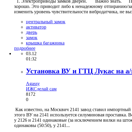
1. Электроприводы замков дверей. Важно знать. При ус
хорошо. Это приводит либо к ненадежному отпиранию/за
изменить уровень чувствительности вибродатчика, не выхо
центральный замок
активатор
дверь
замок
крышка багажника
подробнее
03.12
01:32
Установка ВУ и ГТЦ Лукас на а
Agassy
ИЖ
Сделай сам
8172
0
Как известно, на Москвич 2141 завод ставил импортный
этого ВУ на 2141 используется силуминовая проставка. 
у 2126 и 2141 одинаковые (за исключением вилки на што
одинаковы (50:50), у 2141...