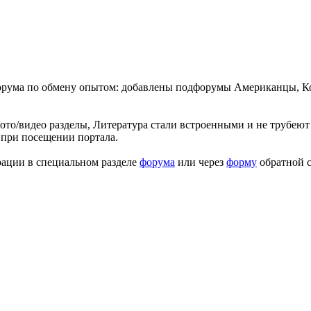
форума по обмену опытом: добавлены подфорумы Американцы, К
ото/видео разделы, Литература стали встроенными и не трубеют 
 при посещении портала.
рации в специальном разделе
форума
или через
форму
обратной с