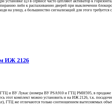
тановке ЦЗ в сервисе часто цепляют активатор к горизонтальн
пиранию либо к распахиванию дверей при выключении блокировк
дя на улицу, а большинство сигнализаций для этого требуется сн
/м ИЖ 2126
 ГТЦ и ВУ Лукас (номера ВУ PSA910 и ГТЦ PMH595, в продаже 
Весь этот комплект можно установить и на ИЖ 2126, т.к. посадо
ке), ГТЦ же отличаются только соотношением вытесняемых объем