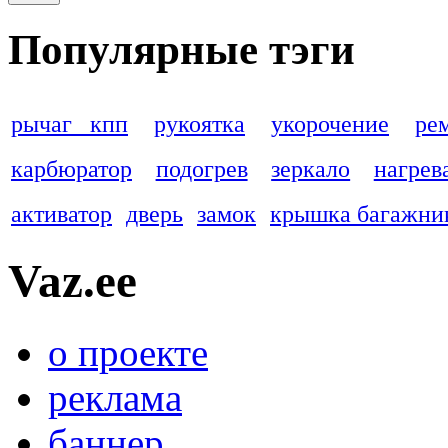
Популярные тэги
рычаг кпп
рукоятка
укорочение
ре
карбюратор
подогрев
зеркало
нагрев
активатор
дверь
замок
крышка багажни
Vaz.ee
о проекте
реклама
баннер