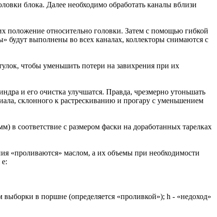
оловки блока. Далее необходимо обработать каналы вблизи
их положение относительно головки. Затем с помощью гибкой
оды» будут выполнены во всех каналах, коллекторы снимаются с
тулок, чтобы уменьшить потери на завихрения при их
индра и его очистка улучшатся. Правда, чрезмерно утоньшать
иала, склонного к растрескиванию и прогару с уменьшением
 мм) в соответствие с размером фаски на доработанных тарелках
ания «проливаются» маслом, а их объемы при необходимости
 e:
м выборки в поршне (определяется «проливкой»); h - «недоход»