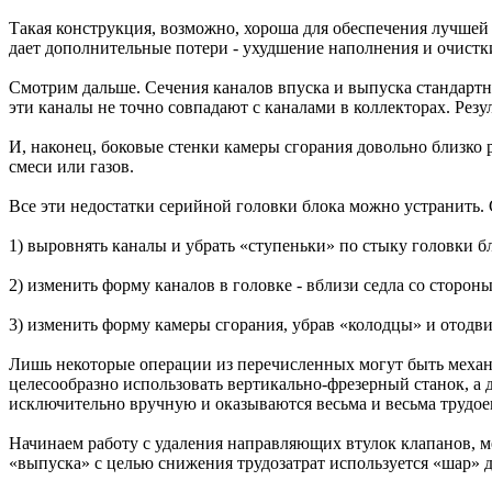
Такая конструкция, возможно, хороша для обеспечения лучшей
дает дополнительные потери - ухудшение наполнения и очистк
Смотрим дальше. Сечения каналов впуска и выпуска стандартн
эти каналы не точно совпадают с каналами в коллекторах. Резул
И, наконец, боковые стенки камеры сгорания довольно близко
смеси или газов.
Все эти недостатки серийной головки блока можно устранить.
1) выровнять каналы и убрать «ступеньки» по стыку головки б
2) изменить форму каналов в головке - вблизи седла со сторо
3) изменить форму камеры сгорания, убрав «колодцы» и отодв
Лишь некоторые операции из перечисленных могут быть механи
целесообразно использовать вертикально-фрезерный станок, а 
исключительно вручную и оказываются весьма и весьма трудое
Начинаем работу с удаления направляющих втулок клапанов, 
«выпуска» с целью снижения трудозатрат используется «шар» ди