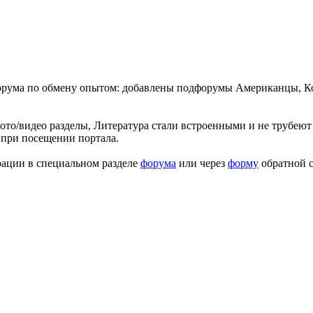
форума по обмену опытом: добавлены подфорумы Американцы, К
ото/видео разделы, Литература стали встроенными и не трубеют 
 при посещении портала.
рации в специальном разделе
форума
или через
форму
обратной с