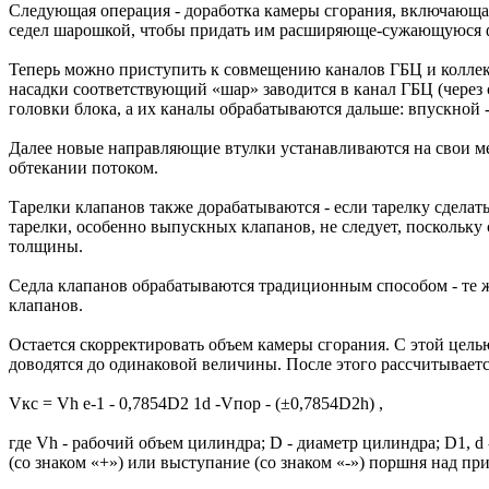
Следующая операция - доработка камеры сгорания, включающая
седел шарошкой, чтобы придать им расширяюще-сужающуюся 
Теперь можно приступить к совмещению каналов ГБЦ и коллек
насадки соответствующий «шар» заводится в канал ГБЦ (через с
головки блока, а их каналы обрабатываются дальше: впускной
Далее новые направляющие втулки устанавливаются на свои ме
обтекании потоком.
Тарелки клапанов также дорабатываются - если тарелку сделат
тарелки, особенно выпускных клапанов, не следует, поскольк
толщины.
Седла клапанов обрабатываются традиционным способом - те же 
клапанов.
Остается скорректировать объем камеры сгорания. С этой цель
доводятся до одинаковой величины. После этого рассчитывает
Vкс = Vh e-1 - 0,7854D2 1d -Vпор - (±0,7854D2h) ,
где Vh - рабочий объем цилиндра; D - диаметр цилиндра; D1, d
(со знаком «+») или выступание (со знаком «-») поршня над пр