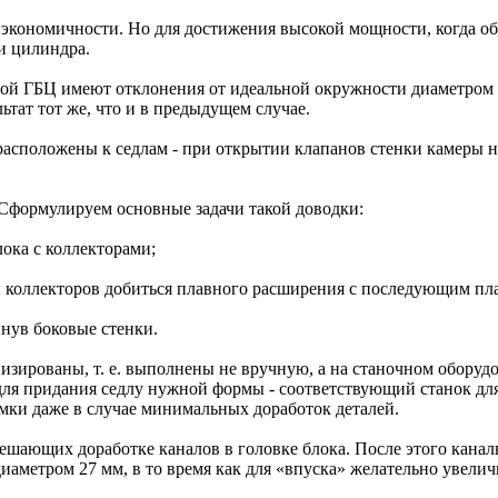
 экономичности. Но для достижения высокой мощности, когда о
и цилиндра.
ой ГБЦ имеют отклонения от идеальной окружности диаметром 2
ьтат тот же, что и в предыдущем случае.
 расположены к седлам - при открытии клапанов стенки камеры 
 Сформулируем основные задачи такой доводки:
лока с коллекторами;
ны коллекторов добиться плавного расширения с последующим пл
инув боковые стенки.
зированы, т. е. выполнены не вручную, а на станочном оборуд
для придания седлу нужной формы - соответствующий станок для
мки даже в случае минимальных доработок деталей.
мешающих доработке каналов в головке блока. После этого кан
аметром 27 мм, в то время как для «впуска» желательно увеличи