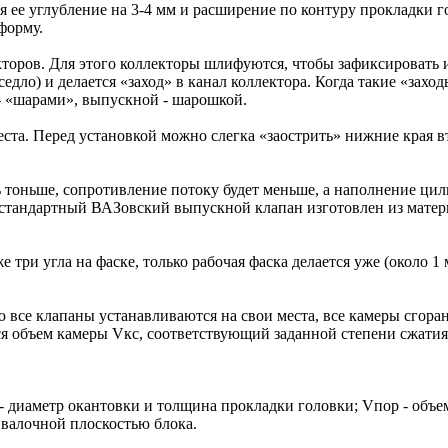
 ее углубление на 3-4 мм и расширение по контуру прокладки г
форму.
торов. Для этого коллекторы шлифуются, чтобы зафиксировать 
едло) и делается «заход» в канал коллектора. Когда такие «зах
 - «шарами», выпускной - шарошкой.
ста. Перед установкой можно слегка «заострить» нижние края в
ь тоньше, сопротивление потоку будет меньше, а наполнение цил
у стандартный ВАЗовский выпускной клапан изготовлен из матер
три угла на фаске, только рабочая фаска делается уже (около 1
ю все клапаны устанавливаются на свои места, все камеры сгор
ся объем камеры Vкс, соответствующий заданной степени сжатия
 - диаметр окантовки и толщина прокладки головки; Vпор - объе
ивалочной плоскостью блока.