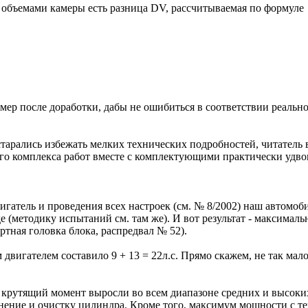
объемами камеры есть разница DV, рассчитываемая по формуле
мер после доработки, дабы не ошибиться в соответствии реальн
тарались избежать мелких технических подробностей, читатель в
о комплекса работ вместе с комплектующими практически удвоил
игатель и проведения всех настроек (см. № 8/2002) наш автомо
етодику испытаний см. там же). И вот результат - максимальная 
тная головка блока, распредвал № 52).
игателем составило 9 + 13 = 22л.с. Прямо скажем, не так мало,
 крутящий момент выросли во всем диапазоне средних и высоких
нение и очистку цилиндра. Кроме того, максимум мощности с т