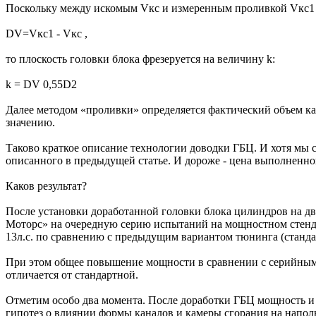
Поскольку между искомым Vкс и измеренным проливкой Vкс1 
DV=Vкс1 - Vкс ,
то плоскость головки блока фрезеруется на величину k:
k = DV 0,55D2
Далее методом «проливки» определяется фактический объем ка
значению.
Таково краткое описание технологии доводки ГБЦ. И хотя мы с
описанного в предыдущей статье. И дороже - цена выполненног
Каков результат?
После установки доработанной головки блока цилиндров на дв
Моторс» на очередную серию испытаний на мощностном стенде (м
13л.с. по сравнению с предыдущим вариантом тюнинга (стандар
При этом общее повышение мощности в сравнении с серийным дв
отличается от стандартной.
Отметим особо два момента. После доработки ГБЦ мощность и
гипотез о влиянии формы каналов и камеры сгорания на напол