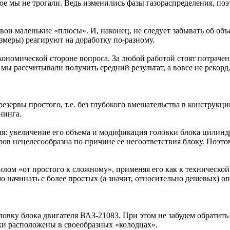
ое мы не трогали. Ведь изменились фазы газораспределения, по
свои маленькие «плюсы». И, наконец, не следует забывать об о
змеры) реагируют на доработку по-разному.
кономической стороне вопроса. За любой работой стоят потрачен
мы рассчитывали получить средний результат, а вовсе не рекорд.
езервы простого, т.е. без глубокого вмешательства в конструк
нинга.
ля: увеличение его объема и модификация головки блока цилинд
ов нецелесообразна по причине ее несоответствия блоку. Поэто
лом «от простого к сложному», применяя его как к технической,
мо начинать с более простых (а значит, относительно дешевых) о
ловку блока двигателя ВАЗ-21083. При этом не забудем обратит
ки расположены в своеобразных «колодцах».