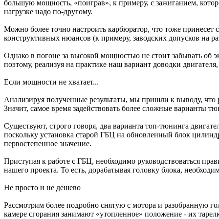
большую мощность, «поиграв», к примеру, с зажиганием, котор
нагрузке надо по-другому.
Можно более точно настроить карбюратор, что тоже принесет 
конструктивных нюансов (к примеру, заводских допусков на ра
Однако в погоне за высокой мощностью не стоит забывать об э
поэтому, реализуя на практике наш вариант доводки двигателя, 
Если мощности не хватает...
Анализируя полученные результаты, мы пришли к выводу, что р
Значит, самое время задействовать более сложные варианты тю
Существуют, строго говоря, два варианта топ-тюнинга двигате
поскольку установка старой ГБЦ на обновленный блок цилиндр
первостепенное значение.
Приступая к работе с ГБЦ, необходимо руководствоваться прави
нашего проекта. То есть, дорабатывая головку блока, необходи
Не просто и не дешево
Рассмотрим более подробно снятую с мотора и разобранную го
камере сгорания занимают «утопленное» положение - их тарел