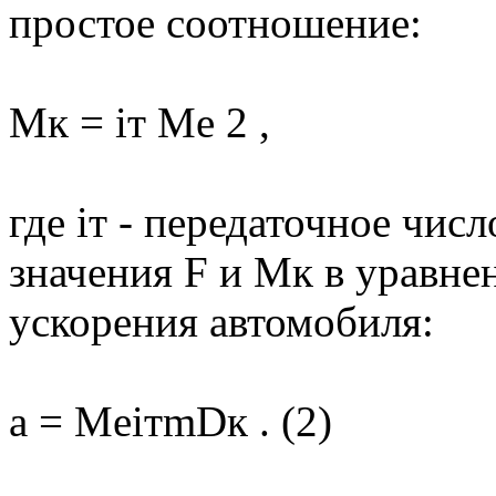
простое соотношение:
Mк = iт Me 2 ,
где iт - передаточное чис
значения F и Mк в уравнен
ускорения автомобиля:
a = MeiтmDк . (2)