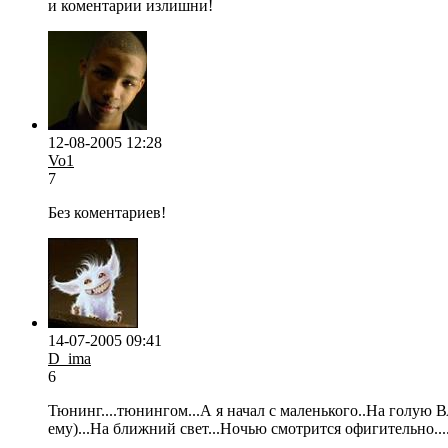
и коментарии излишни!
12-08-2005 12:28
Vo1
7
Без коментариев!
14-07-2005 09:41
D_ima
6
Тюнинг....тюнингом...А я начал с маленького..На голую 
ему)...На ближний свет...Ночью смотрится офигительно...