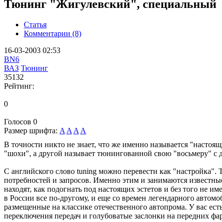
Тюнинг "Жигулевский", специальный
Статья
Комментарии (8)
16-03-2003 02:53
BN6
ВАЗ
Тюнинг
35132
Рейтинг:
0
Голосов
0
Размер шрифта:
A
A
A
A
В точности никто не знает, что же именно называется "настоя
"шохи", а другой называет тюнингованной свою "восьмеру" с
С английского слово tuning можно перевести как "настройка".
потребностей и запросов. Именно этим и занимаются известные
находят, как подогнать под настоящих эстетов и без того не 
в России все по-другому, и еще со времен легендарного авто
размещенные на классике отечественного автопрома. У вас ест
переключения передач и голубоватые заслонки на передних фа