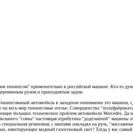
щим тюнингом" применительно к российской машине. Кто-то дума
 деревянным рулем и приподнятым задом.
 Тюнингованый автомобиль в западном понимании это машина, сд
 на весь мир тюнинговые ателье. Совершенство "полуфабриката"
имеющие больших технических проблем автомобили Mercedes. Да 
мобильного "совка" настоящая атрибутика "доделанной" машины 
ь специальная резиновая, с шипами накладка на руль, "массажны
рах, имитирующие модный галогеновый свет? Тогда у вас самый