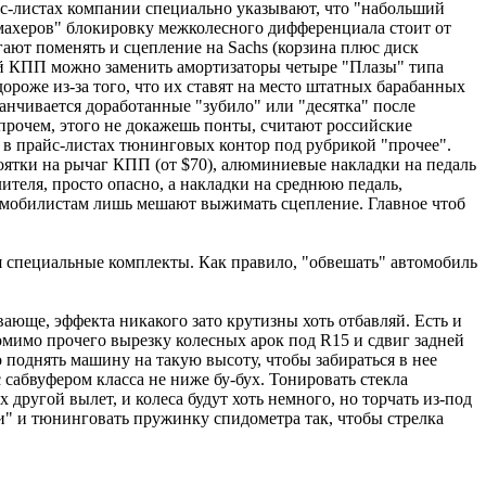
йс-листах компании специально указывают, что "набольший
умахеров" блокировку межколесного дифференциала стоит от
агают поменять и сцепление на Sachs (корзина плюс диск
ой КПП можно заменить амортизаторы четыре "Плазы" типа
ороже из-за того, что их ставят на место штатных барабанных
нчивается доработанные "зубило" или "десятка" после
прочем, этого не докажешь понты, считают российские
 в прайс-листах тюнинговых контор под рубрикой "прочее".
коятки на рычаг КПП (от $70), алюминиевые накладки на педаль
ителя, просто опасно, а накладки на среднюю педаль,
томобилистам лишь мешают выжимать сцепление. Главное чтоб
я специальные комплекты. Как правило, "обвешать" автомобиль
ающе, эффекта никакого зато крутизны хоть отбавляй. Есть и
мимо прочего вырезку колесных арок под R15 и сдвиг задней
 поднять машину на такую высоту, чтобы забираться в нее
 сабвуфером класса не ниже бу-бух. Тонировать стекла
другой вылет, и колеса будут хоть немного, но торчать из-под
ки" и тюнинговать пружинку спидометра так, чтобы стрелка