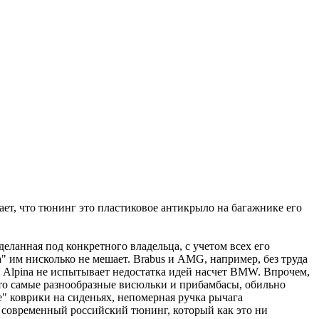
ет, что тюнинг это пластиковое антикрыло на багажнике его
еланная под конкретного владельца, с учетом всех его
 им нисколько не мешает. Brabus и AMG, например, без труда
и Alpina не испытывает недостатка идей насчет BMW. Впрочем,
это самые разнообразные висюльки и прибамбасы, обильно
е" коврики на сиденьях, непомерная ручка рычага
 современный российский тюнинг, который как это ни