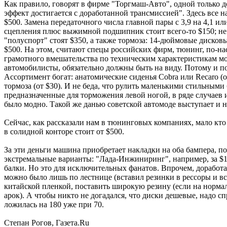
Как правило, говорят в фирме "Торгмаш-Авто", одной только 
эффект достигается с доработанной трансмиссией". Здесь все
$500. Замена передаточного числа главной пары с 3,9 на 4,1 и
сцепления плюс выжимной подшипник стоит всего-то $150; не 
"полуспорт" стоят $350, а также тормоза: 14-дюймовые дисковы
$500. На этом, считают спецы российских фирм, тюнинг, по-н
грамотного вмешательства по техническим характеристикам мо
автомобилисты, обязательно должны быть на виду. Потому и по
Ассортимент богат: анатомические сиденья Cobra или Recaro (о
тормоза (от $30). И не беда, что рулить маленькими стильным
предназначенные для торможения левой ногой, в ряде случае
было модно. Такой же данью советской автомоде выступает и 
Сейчас, как рассказали нам в тюнинговых компаниях, мало кт
в солидной конторе стоит от $500.
За эти деньги машина приобретает накладки на оба бампера, п
экстремальные варианты: "Лада-Инжиниринг", например, за $1
балки. Но это для исключительных фанатов. Впрочем, доработа
можно было лишь по лестнице (вставил резинки в рессоры и все
китайской пленкой, поставить широкую резину (если на нормаль
арок). А чтобы никто не догадался, что диски дешевые, надо 
ложилась на 180 уже при 70.
Степан Рогов, Газета.Ru