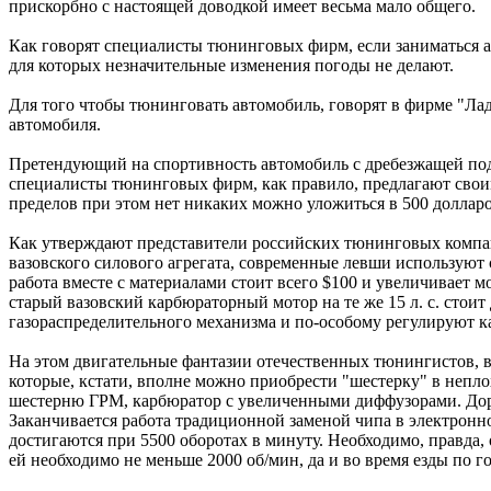
прискорбно с настоящей доводкой имеет весьма мало общего.
Как говорят специалисты тюнинговых фирм, если заниматься а
для которых незначительные изменения погоды не делают.
Для того чтобы тюнинговать автомобиль, говорят в фирме "Л
автомобиля.
Претендующий на спортивность автомобиль с дребезжащей подв
специалисты тюнинговых фирм, как правило, предлагают своим
пределов при этом нет никаких можно уложиться в 500 долларо
Как утверждают представители российских тюнинговых компан
вазовского силового агрегата, современные левши используют
работа вместе с материалами стоит всего $100 и увеличивает 
старый вазовский карбюраторный мотор на те же 15 л. с. сто
газораспределительного механизма и по-особому регулируют ка
На этом двигательные фантазии отечественных тюнингистов, впр
которые, кстати, вполне можно приобрести "шестерку" в неп
шестерню ГРМ, карбюратор с увеличенными диффузорами. Дора
Заканчивается работа традиционной заменой чипа в электронно
достигаются при 5500 оборотах в минуту. Необходимо, правда, 
ей необходимо не меньше 2000 об/мин, да и во время езды по 