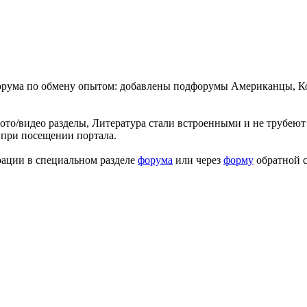
форума по обмену опытом: добавлены подфорумы Американцы, К
ото/видео разделы, Литература стали встроенными и не трубеют 
 при посещении портала.
рации в специальном разделе
форума
или через
форму
обратной с