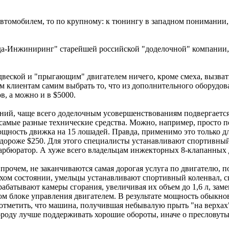
втомобилем, то по крупному: к тюнингу в западном понимании,
ада-Инжиниринг" старейшей российской "доделочной" компании,
еской и "прыгающим" двигателем ничего, кроме смеха, вызвать
 клиентам самим выбрать то, что из дополнительного оборудов
в, а можно и в $5000.
ий, чаще всего доделочным усовершенствованиям подвергается 
 самые разные технические средства. Можно, например, просто
мощность движка на 15 лошадей. Правда, применимо это только 
ит дороже $250. Для этого специалисты устанавливают спортив
рбюратор. А хуже всего владельцам инжекторных 8-клапанных дв
очем, не заканчиваются самая дорогая услуга по двигателю, по 
лохом состоянии, умельцы устанавливают спортивный коленвал
батывают камеры сгорания, увеличивая их объем до 1,6 л, зам
м блоке управления двигателем. В результате мощность обыкнове
отметить, что машина, получившая небывалую прыть "на верхах",
городу лучше поддерживать хорошие обороты, иначе о пресловут