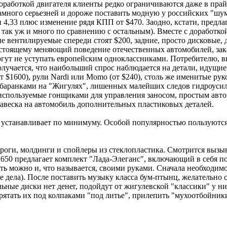
доработкой двигателя клиенты редко ограничиваются даже в пра
 намного серьезней и дороже поставить модную у российских "ш
ли 4,33 плюс изменение рядя КПП от $470. Заодно, кстати, предл
так уж и много по сравнению с остальным). Вместе с доработк
е вентилируемые спереди стоят $200, задние, просто дисковые, д
астоящему меняющий поведение отечественных автомобилей, зака
гут не уступать европейским одноклассниками. Потребителю, в
лучается, что наибольший спрос наблюдается на детали, идущие
т $1600), рули Nardi или Momo (от $240), столь же именитые ру
и баранками на "Жигулях", лишенных малейших следов гидроусил
в используемые гонщиками для управления заносом, простым ав
навеска на автомобиль дополнительных пластиковых деталей.
о устанавливает по минимуму. Особой популярностью пользуютс
ороги, молдинги и спойлеры из стеклопластика. Смотрится вызыв
650 предлагает комплект "Лада-Элеганс", включающий в себя по
ть можно и, что называется, своими руками. Сначала необходимо
 дела). После поставить музыку класса бум-птынц, желательно с
ные диски нет денег, подойдут от жигулевской "классики" у них 
спрятать их под колпаками "под литье", прилепить "мухоотбойни