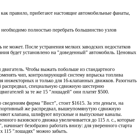
 как правило, прибегают настоящие автомобильные фанаты,
 необходимо полностью перебрать большинство узлов
 не может. После устранения мелких заводских недостатков
ания будет установлено на "доведенный" автомобиль. Ценовых
двигатель. Чтобы выжать побольше из стандартного
 поменять чип, контролирующий систему впрыска топлива
для инжекторных и только для 16-клапанных движков. Разогнать
ный распредвал, специальную сдвижную шестерню
игателей за те же 15 "лошадей" они платят $500.
сведениям фирма "Вист", стоит $1615. За эти деньги, на
, спортивный же распредвал, вышеупомянутую сдвижную
еняют клапана, шлифуют впускные и выпускные каналы.
нного вазовского движка увеличивается до 115 л. с., которые
 начинает безобразно работать внизу: для уверенного старта
ых 115 "лошадях" можно забыть.