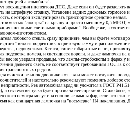
онструкцией автомобиля".
ут восхищения инспектора ДПС. Даже если он будет разделять ва
ить на штрафную стоянку. Установка задних дисковых тормозов н
сть, с которой эксплуатировать транспортное средство нельзя.
о стоимостью "люстры" на крышу и просто смешному 0,5 МРОТ, 
вания внешними световыми приборами". Вообще же, в соответств
 заводом-изготовителем.
еля лобового стекла, сразу прикиньте, чем вы будете мотивиро
ифтинг" вносит коррективы в цветовую гамму и расположение в
дства, недопустимо. Кстати, синие габаритные огни, противоту
вая подсветка номера, и светящиеся пороги, и даже лампочка на
бы вас не уверяли продавцы, что лампы-стробоскопы в фарах у н
чении дальнего света, не соответствует требованиям ГОСТа к о
ия транспортных средств.
ля очистки резинок дворников от грязи может послужить поводо
оочистителей и настоятельно рекомендуют поменять лобовое сте
неприятности. Рев автомобиля вряд ли уложится в ГОСТ Р41.51
 и система выпуска будет признана неисправной. Стало быть, э
ческого осмотра могут и ксеноновые лампы фар, если этот тип 
емя как стандартная лампочка на "восьмерке" Н4 накаливания. 