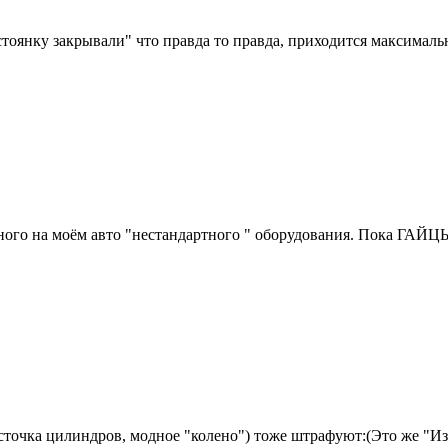
 стоянку закрывали" что правда то правда, приходится максималь
енного на моём авто "нестандартного " оборудования. Пока ГАЙЦЫ
асточка цилиндров, модное "колено") тоже штрафуют:(Это же "Из