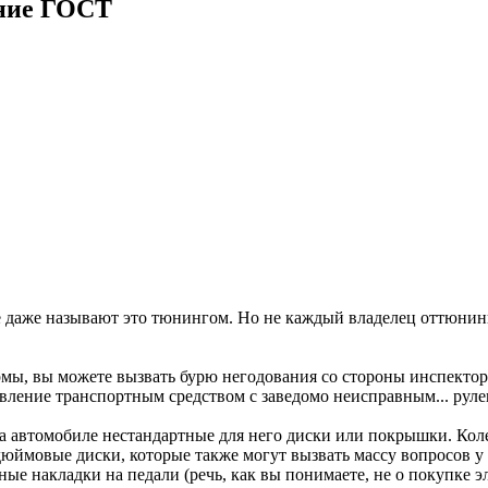
ение ГОСТ
 даже называют это тюнингом. Но не каждый владелец оттюнин
рмы, вы можете вызвать бурю негодования со стороны инспекто
вление транспортным средством с заведомо неисправным... рул
 автомобиле нестандартные для него диски или покрышки. Колес
-дюймовые диски, которые также могут вызвать массу вопросов 
е накладки на педали (речь, как вы понимаете, не о покупке эл