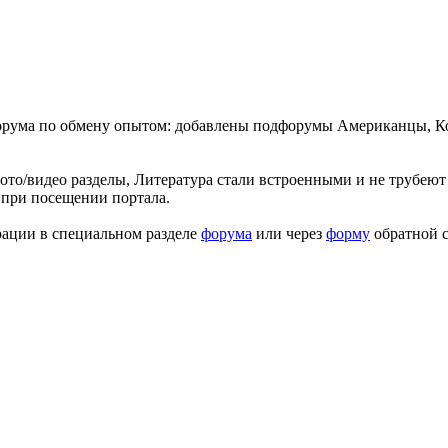
форума по обмену опытом: добавлены подфорумы Американцы, К
ото/видео разделы, Литература стали встроенными и не трубеют 
 при посещении портала.
рации в специальном разделе
форума
или через
форму
обратной с