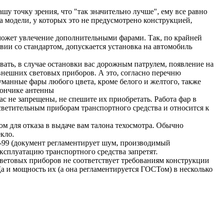
шу точку зрения, что "так значительно лучше", ему все равно
а модели, у которых это не предусмотрено конструкцией,
может увлечение дополнительными фарами. Так, по крайней
ии со стандартом, допускается установка на автомобиль
вать, в случае остановки вас дорожным патрулем, появление на
нешних световых приборов. А это, согласно перечню
манные фары любого цвета, кроме белого и желтого, также
 кончике антенны
ас не запрещены, не спешите их приобретать. Работа фар в
светительным приборам транспортного средства и относится к
м для отказа в выдаче вам талона техосмотра. Обычно
кло.
-99 (документ регламентирует шум, производимый
ксплуатацию транспортного средства запретят.
световых приборов не соответствует требованиям конструкции
Да и мощность их (а она регламентируется ГОСТом) в несколько