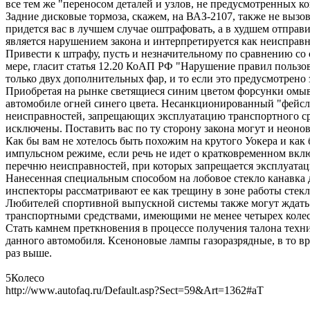
все тем же "переносом деталей и узлов, не предусмотренных к
Задние дисковые тормоза, скажем, на ВАЗ-2107, также не вызов
придется вас в лучшем случае оштрафовать, а в худшем отправ
является нарушением закона и интерпретируется как неисправно
Привести к штрафу, пусть и незначительному по сравнению с
мере, гласит статья 12.20 КоАП РФ "Нарушение правил пользо
только двух дополнительных фар, и то если это предусмотрено
Приобретая на рынке светящиеся синим цветом форсунки омыват
автомобиле огней синего цвета. Несанкционированный "фейсл
неисправностей, запрещающих эксплуатацию транспортного сре
исключены. Поставить вас по ту сторону закона могут и неоно
Как бы вам не хотелось быть похожим на крутого Уокера и как 
импульсном режиме, если речь не идет о кратковременном вклю
перечню неисправностей, при которых запрещается эксплуатац
Нанесенная специальным способом на лобовое стекло канавка д
инспекторы рассматривают ее как трещину в зоне работы стекл
Любителей спортивной выпускной системы также могут ждать 
транспортными средствами, имеющими не менее четырех колес),
Стать камнем преткновения в процессе получения талона техни
данного автомобиля. Ксеноновые лампы газоразрядные, в то вр
раз выше.
5Колесо
http://www.autofaq.ru/Default.asp?Sect=59&Art=1362#aT