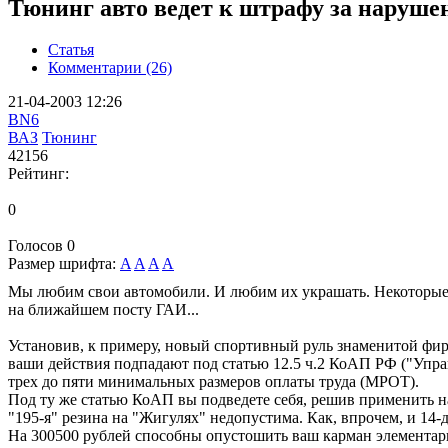
Тюнинг авто ведет к штрафу за наруш
Статья
Комментарии (26)
21-04-2003 12:26
BN6
ВАЗ
Тюнинг
42156
Рейтинг:
0
Голосов
0
Размер шрифта:
A
A
A
A
Мы любим свои автомобили. И любим их украшать. Некоторые
на ближайшем посту ГАИ...
Установив, к примеру, новый спортивный руль знаменитой фи
ваши действия подпадают под статью 12.5 ч.2 КоАП РФ ("Упра
трех до пяти минимальных размеров оплаты труда (МРОТ).
Под ту же статью КоАП вы подведете себя, решив применить на
"195-я" резина на "Жигулях" недопустима. Как, впрочем, и 14
На 300500 рублей способны опустошить ваш карман элементарны