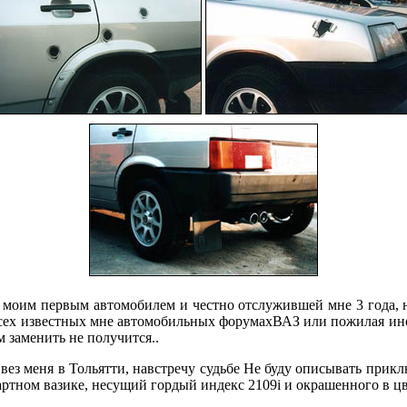
 моим первым автомобилем и честно отслужившей мне 3 года, на
всех известных мне автомобильных форумахВАЗ или пожилая ином
 заменить не получится..
й вез меня в Тольятти, навстречу судьбе Не буду описывать при
дартном вазике, несущий гордый индекс 2109i и окрашенного в ц