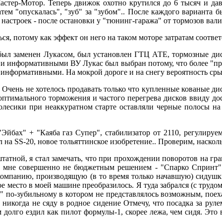
стер-Мотор. Теперь движок охотно крутился до 6 тысяч и дава
ем "опускалась", "зуб" за "зубом".. После каждого варианта был
астроек - после остановки у "тюнинг-гаража" от тормозов вали
, потому как эффект он него на таком моторе затратам соответс
был заменен Лукасом, был установлен ГТЦ АТЕ, тормозные дис
 и информативными ВУ Лукас был выбран потому, что более "про
 информативными. На мокрой дороге и на снегу вероятность сры
 Очень не хотелось продавать только что купленные кованые ди
оптимального торможения и частого перегрева дисков ввиду дос
 колесики при неаккуратном старте оставляли черные полосы на
Эйбах" + "Каяба газ Супер", стабилизатор от 2110, регулируе
на SS-20, новое тольяттинское изобретение.. Проверим, насколь
татной, я стал замечать, что при прохождении поворотов на гр
я) мне совершенно не бюджетным решением - "Спарко Спринт" б
компанию, производящую (в то время только начавшую) сидушк
е место в моей машине преобразилось. Я туда забрался (с трудом,
ечь" по-зубильному в котором не представлялось возможным, поех
е никогда не сяду в родное сидение Отмечу, что посадка за ру
долго ездил как пилот формулы-1, скорее лежа, чем сидя. Это 