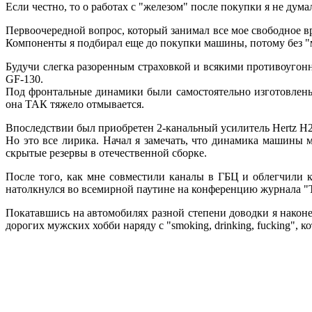
Если честно, то о работах с "железом" после покупки я не ду
Первоочередной вопрос, который занимал все мое свободное вре
Компоненты я подбирал еще до покупки машины, потому без "
Будучи слегка разоренным страховкой и всякими противоугон
GF-130.
Под фронтальные динамики были самостоятельно изготовлены 
она ТАК тяжело отмывается.
Впоследствии был приобретен 2-канальный усилитель Hertz H21
Но это все лирика. Начал я замечать, что динамика машины 
скрытые резервы в отечественной сборке.
После того, как мне совместили каналы в ГБЦ и облегчили к
натолкнулся во всемирной паутине на конференцию журнала "
Покатавшись на автомобилях разной степени доводки я наконец
дорогих мужских хобби наряду с "smoking, drinking, fucking", ко