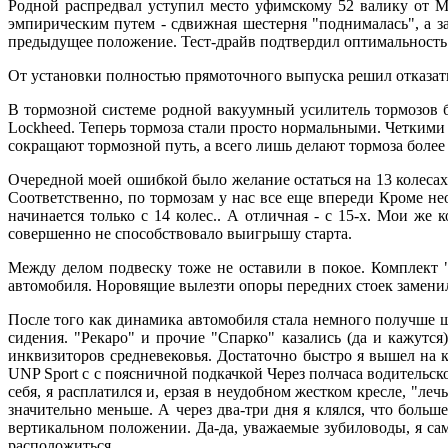
Родной распредвал уступил место уфимскому 52 валику от Ма
эмпирическим путем - сдвижная шестерня "поднималась", а зат
предыдущее положение. Тест-драйв подтвердил оптимальность н
От установки полностью прямоточного выпуска решил отказаться
В тормозной системе родной вакуумный усилитель тормозов 
Lockheed. Теперь тормоза стали просто нормальными. Четкими
сокращают тормозной путь, а всего лишь делают тормоза более
Очередной моей ошибкой было желание остаться на 13 колесах
Соответственно, по тормозам у нас все еще впереди Кроме не
начинается только с 14 колес.. А отличная - с 15-х. Мои же
совершенно не способствовало выигрышу старта.
Между делом подвеску тоже не оставили в покое. Комплект "
автомобиля. Норовящие вылезти опоры передних стоек заменил 
После того как динамика автомобиля стала немного получше ш
сидения. "Рекаро" и прочие "Спарко" казались (да и кажутс
инквизиторов средневековья. Достаточно быстро я вышел на 
UNP Sport с с поясничной подкачкой Через полчаса водительско
себя, я расплатился и, ерзая в неудобном жестком кресле, "л
значительно меньше. А через два-три дня я клялся, что больш
вертикальном положении. Да-да, уважаемые зубиловоды, я сам 
расположиться.