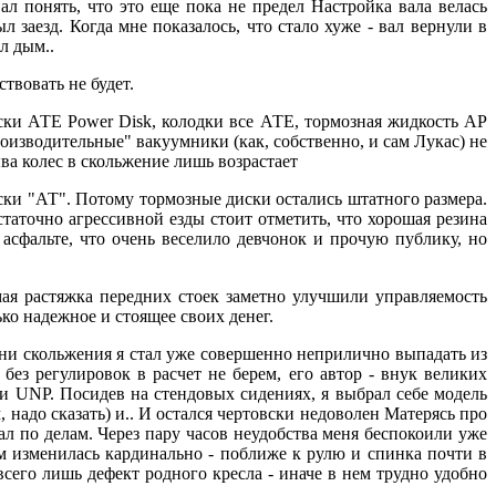
л понять, что это еще пока не предел Настройка вала велась
 заезд. Когда мне показалось, что стало хуже - вал вернули в
л дым..
твовать не будет.
ки АТЕ Power Disk, колодки все АТЕ, тормозная жидкость AP
изводительные" вакуумники (как, собственно, и сам Лукас) не
ва колес в скольжение лишь возрастает
ски "АТ". Потому тормозные диски остались штатного размера.
таточно агрессивной езды стоит отметить, что хорошая резина
 асфальте, что очень веселило девчонок и прочую публику, но
мая растяжка передних стоек заметно улучшили управляемость
ко надежное и стоящее своих денег.
ани скольжения я стал уже совершенно неприлично выпадать из
ез регулировок в расчет не берем, его автор - внук великих
и UNP. Посидев на стендовых сидениях, я выбрал себе модель
 надо сказать) и.. И остался чертовски недоволен Матерясь про
ал по делам. Через пару часов неудобства меня беспокоили уже
лем изменилась кардинально - поближе к рулю и спинка почти в
всего лишь дефект родного кресла - иначе в нем трудно удобно