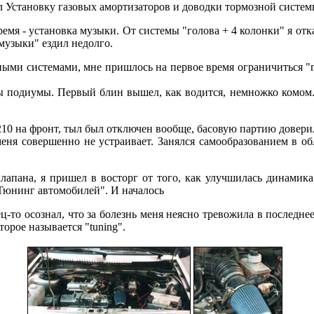
мал Установку газовых амортизаторов и доводки тормозной сист
мя - установка музыки. От системы "голова + 4 колонки" я отказ
музыки" ездил недолго.
ными системами, мне пришлось на первое время ограничиться "
подиумы. Первый блин вышел, как водится, немножко комом.. 
0 на фронт, тыл был отключен вообще, басовую партию доверил 
меня совершенно не устраивает. Занялся самообразованием в об
лапана, я пришел в восторг от того, как улучшилась динамика 
Тюнинг автомобилей". И началось
-то осознал, что за болезнь меня неясно тревожила в последнее
торое называется "tuning".