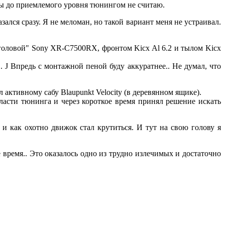
емы до приемлемого уровня тюнингом не считаю.
ался сразу. Я не меломан, но такой вариант меня не устраивал.
головой" Sony XR-С7500RX, фронтом Kicx Al 6.2 и тылом Kicх
J Впредь с монтажной пеной буду аккуратнее.. Не думал, что
активному сабу Blaupunkt Velocity (в деревянном ящике).
ласти тюнинга и через короткое время принял решение искать
и как охотно движок стал крутиться. И тут на свою голову я
 время.. Это оказалось одно из трудно излечимых и достаточно