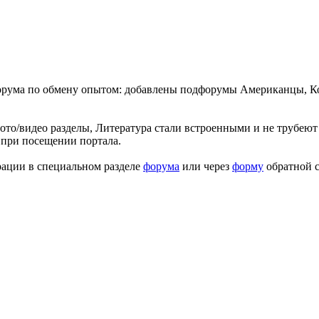
форума по обмену опытом: добавлены подфорумы Американцы, К
ото/видео разделы, Литература стали встроенными и не трубеют 
 при посещении портала.
рации в специальном разделе
форума
или через
форму
обратной с