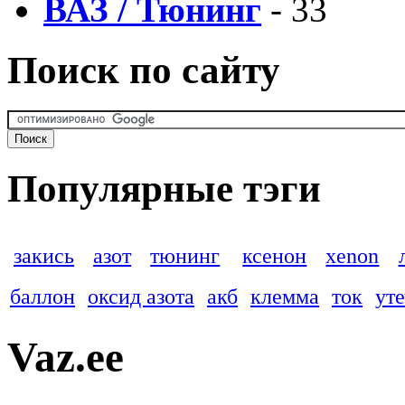
ВАЗ / Тюнинг
- 33
Поиск по сайту
Популярные тэги
закись
азот
тюнинг
ксенон
xenon
баллон
оксид азота
акб
клемма
ток
ут
Vaz.ee