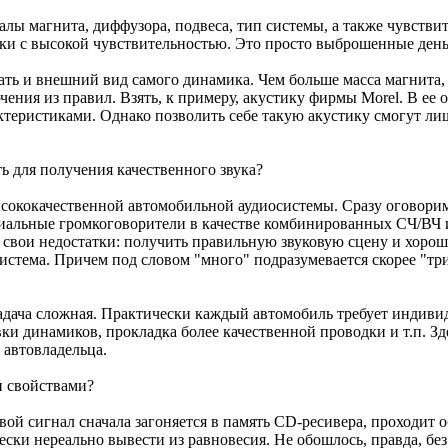
иалы магнита, диффузора, подвеса, тип системы, а также чувств
ки с высокой чувствительностью. Это просто выброшенные день
ать и внешний вид самого динамика. Чем больше масса магнита
ния из правил. Взять, к примеру, акустику фирмы Morel. В ее 
еристиками. Однако позволить себе такую акустику смогут лиш
ь для получения качественного звука?
ококачественной автомобильной аудиосистемы. Сразу оговоримся
сиальные громкоговорители в качестве комбинированных СЧ/ВЧ 
 свои недостатки: получить правильную звуковую сцену и хороши
истема. Причем под словом "много" подразумевается скорее "т
задача сложная. Практически каждый автомобиль требует индивид
ки динамиков, прокладка более качественной проводки и т.п. Зд
 автовладельца.
 свойствами?
вой сигнал сначала загоняется в память CD-ресивера, проходит о
и нереально вывести из равновесия. Не обошлось, правда, без л