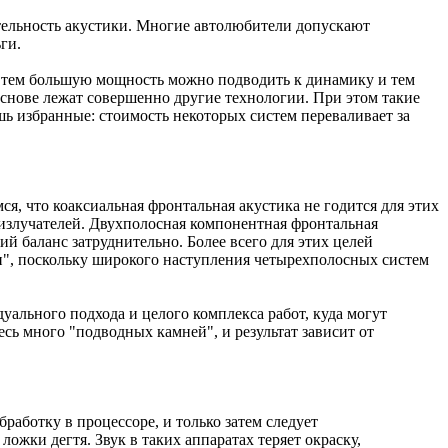
ительность акустики. Многие автолюбители допускают
ги.
, тем большую мощность можно подводить к динамику и тем
основе лежат совершенно другие технологии. При этом такие
ь избранные: стоимость некоторых систем переваливает за
, что коаксиальная фронтальная акустика не годится для этих
излучателей. Двухполосная компонентная фронтальная
й баланс затруднительно. Более всего для этих целей
ри", поскольку широкого наступления четырехполосных систем
уального подхода и целого комплекса работ, куда могут
есь много "подводных камней", и результат зависит от
бработку в процессоре, и только затем следует
ожки дегтя. Звук в таких аппаратах теряет окраску,