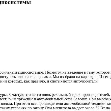
диосистемы
обильным аудиосистемам. Несмотря на введение в тему, которое
оступать звонки с вопросами. Мы их брали на карандаш. И сег
ании которых, как правило, и спотыкаются автолюбители.
уры. Зачастую это всего лишь рекламный трюк производителей. 
естно, напряжение в автомобильной сети 12 вольт. При высоких
,4 вольта. При этом все производители автомобильной техники 
 в таких условиях по закону Ома магнитола выдаст около 52 Вт 