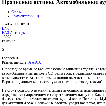
Прописные истины. Автомобильные ау
Статья
Комментарии (0)
16-03-2003 18:10
BN6
ВАЗ
Автозвук
13028
Рейтинг:
0
Голосов
0
Размер шрифта:
A
A
A
A
В последнее время "АБw" стал больше внимания уделять автом
автомобильных магнитол и CD-ресиверов, в редакцию начали п
возможностям и качеству звука, а прописным истинам, на незн
Верить ли данным мощности, указанными производителями?
Не стоит большого значения придавать мощности аудиоаппарат
определяется напряжением и сопротивлением нагрузки. Как изв
борту автомобиля может подскочить до 14 вольт. Потолок - 14
для акустики 4 ома. Несложные расчеты убедят вас в том, что