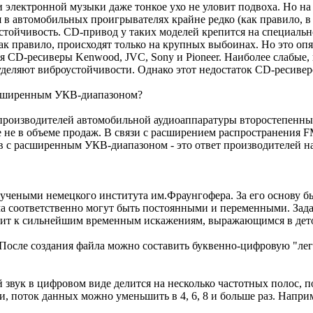
ектронной музыки даже тонкое ухо не уловит подвоха. Но на джа
 в автомобильных проигрывателях крайне редко (как правило, 
устойчивость. CD-привод у таких моделей крепится на специаль
ак правило, происходят только на крупных выбоинах. Но это опя
 CD-ресиверы Kenwood, JVC, Sony и Pioneer. Наиболее слабые, к
еляют виброустойчивости. Однако этот недостаток CD-ресиверов
асширенным УКВ-диапазоном?
 производителей автомобильной аудиоаппаратуры второстепенн
е не в объеме продаж. В связи с расширением распространения
 с расширенным УКВ-диапазоном - это ответ производителей на
ан учеными немецкого института им.Фраунгофера. За его основу
тма соответственно могут быть постоянными и переменными. Зада
одит к сильнейшим временным искажениям, выражающимся в детон
сле создания файла можно составить буквенно-цифровую "леге
вук в цифровом виде делится на несколько частотных полос, по
 поток данных можно уменьшить в 4, 6, 8 и больше раз. Например