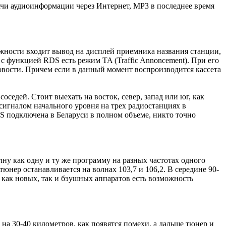
ачи аудиоинформации через Интернет, MP3 в последнее время
ожности входит вывод на дисплей приемника названия станции,
 функцией RDS есть режим TA (Traffic Annoncement). При его
овости. Причем если в данный момент воспроизводится кассета
седей. Стоит выехать на восток, север, запад или юг, как
сигналом начального уровня на трех радиостанциях в
RDS подключена в Беларуси в полном объеме, никто точно
ну как одну и ту же программу на разных частотах одного
тюнер останавливается на волнах 103,7 и 106,2. В середине 90-
 как новых, так и бэушных аппаратов есть возможность
на 30-40 километров, как появятся помехи, а дальше тюнер и