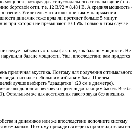
 мощность, которая для синусоидального сигнала вдвое (а то
 бортовой сети, т.е. 12 В/?2 = 8,484 В. А средняя мощность -
вое значение. Усилитель магнитолы при таком напряжении
ощности динамик тоже вряд ли протянет больше 5 минут.
ия при которой не превышают 10-15%. Только в этом случае
не следует забывать о таком факторе, как баланс мощности. Не
ы нарушили баланс мощности. Увы, впоследствии вам придется
чень приличная акустика. Поэтому для получения оптимального
 выводят сигнал с небольшим избытком баса. Причем
елей лучше выбирать "двадцатки" (20 см в диаметре).
дние овалы дополнят звуковую сцену недостающим басом. Все бы
Q). Остальным же для достижения такого звука без внешних
тройства и динамиков или же впоследствии дополните систему
ся возможным. Поэтому приходится верить производителям на