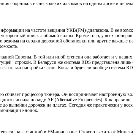
ния сборников из нескольких альбомов на одном диске и перед
й информации на частоте вещания УКВ(FM)-диапазона. В ее возм
ускоренный поиск любимой волны. Кроме того, у всех тюнеров с
го режима на сводки дорожной обстановки или другие важные н
ромкость.
адной Европы. В той или иной степени она работает и у наших со
ущей" строкой. В Беларуси же система RDS представлена лишь 
ться только настройка часов. Когда и будет ли вообще система 
ую сбивает процессор тюнера. Он воспринимает настроенную вол
ого сигнала по коду AF (Alternative Frequencies). Как правило, 
е до выпайки дорожек на платах. Сегодня же практически у всех
омбинации кнопок.
еря сигнала станций в FМ-диапазоне. Стоит отъехать от Минска 