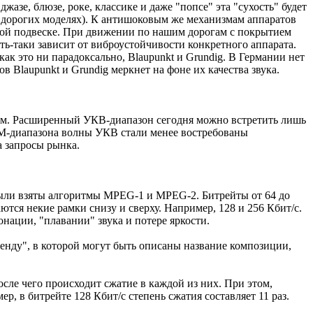
зе, блюзе, роке, классике и даже "попсе" эта "сухость" будет
в дорогих моделях). К антишоковым же механизмам аппаратов
ной подвеске. При движении по нашим дорогам с покрытием
ть-таки зависит от виброустойчивости конкретного аппарата.
ак это ни парадоксально, Blaupunkt и Grundig. В Германии нет
 Blaupunkt и Grundig меркнет на фоне их качества звука.
ым. Расширенный УКВ-диапазон сегодня можно встретить лишь
 FM-диапазона волны УКВ стали менее востребованы
 запросы рынка.
 были взяты алгоритмы MPEG-1 и MPEG-2. Битрейты от 64 до
ются некие рамки снизу и сверху. Например, 128 и 256 Кбит/с.
ации, "плавании" звука и потере яркости.
нду", в которой могут быть описаны название композиции,
сле чего происходит сжатие в каждой из них. При этом,
, в битрейте 128 Кбит/с степень сжатия составляет 11 раз.