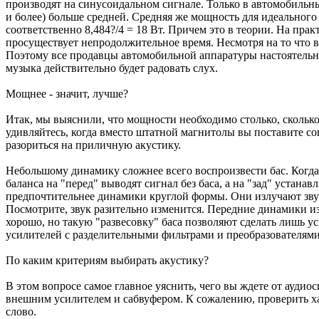
производят на синусоидальном сигнале. Только в автомобильны
и более) больше средней. Средняя же мощность для идеального 
соответственно 8,484?/4 = 18 Вт. Причем это в теории. На пра
просуществует непродолжительное время. Несмотря на то что в
Поэтому все продавцы автомобильной аппаратуры настоятельн
музыка действительно будет радовать слух.
Мощнее - значит, лучше?
Итак, мы выяснили, что мощности необходимо столько, сколько 
удивляйтесь, когда вместо штатной магнитолы вы поставите с
разориться на приличную акустику.
Небольшому динамику сложнее всего воспроизвести бас. Когда
баланса на "перед" выводят сигнал без баса, а на "зад" уста
предпочтительнее динамики круглой формы. Они излучают звук
Посмотрите, звук разительно изменится. Передние динамики из
хорошо, но такую "развесовку" баса позволяют сделать лишь у
усилителей с разделительными фильтрами и преобразователями
По каким критериям выбирать акустику?
В этом вопросе самое главное уяснить, чего вы ждете от ауди
внешним усилителем и сабвуфером. К сожалению, проверить ха
слово.