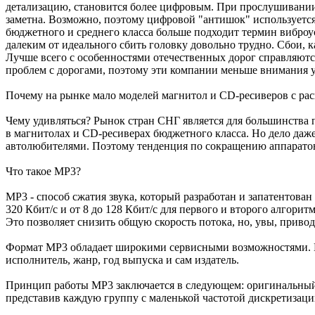
детализацию, становится более цифровым. При прослушивании эл
заметна. Возможно, поэтому цифровой "антишок" используется
бюджетного и среднего класса больше подходит термин вибро
далеким от идеального сбить головку довольно трудно. Сбои, к
Лучше всего с особенностями отечественных дорог справляются
проблем с дорогами, поэтому эти компании меньше внимания уд
Почему на рынке мало моделей магнитол и CD-ресиверов с р
Чему удивляться? Рынок стран СНГ является для большинства
в магнитолах и СD-ресиверах бюджетного класса. Но дело даж
автолюбителями. Поэтому тенденция по сокращению аппаратов
Что такое MP3?
МР3 - способ сжатия звука, который разработан и запатентов
320 Кбит/с и от 8 до 128 Кбит/с для первого и второго алгори
Это позволяет снизить общую скорость потока, но, увы, прив
Формат MP3 обладает широкими сервисными возможностями. По
исполнитель, жанр, год выпуска и сам издатель.
Принцип работы MP3 заключается в следующем: оригинальный з
представив каждую группу с маленькой частотой дискретизации,