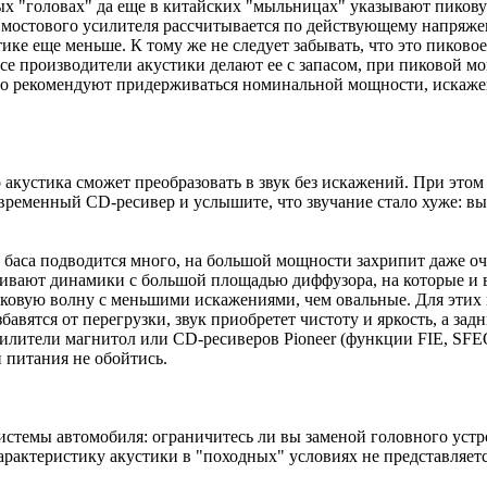
х "головах" да еще в китайских "мыльницах" указывают пиковую
мостового усилителя рассчитывается по действующему напряжению
ктике еще меньше. К тому же не следует забывать, что это пико
се производители акустики делают ее с запасом, при пиковой м
о рекомендуют придерживаться номинальной мощности, искажен
акустика сможет преобразовать в звук без искажений. При этом 
овременный CD-ресивер и услышите, что звучание стало хуже: в
 баса подводится много, на большой мощности захрипит даже о
навливают динамики с большой площадью диффузора, на которые и
овую волну с меньшими искажениями, чем овальные. Для этих ц
бавятся от перегрузки, звук приобретет чистоту и яркость, а за
силители магнитол или CD-ресиверов Pioneer (функции FIE, SFE
 питания не обойтись.
осистемы автомобиля: ограничитесь ли вы заменой головного ус
рактеристику акустики в "походных" условиях не представляет