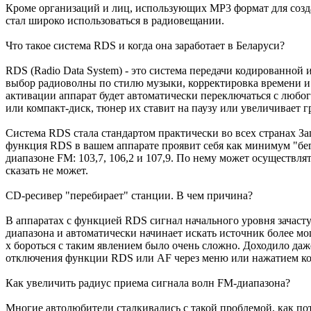
Кроме организаций и лиц, использующих MP3 формат для созда
стал широко использоваться в радиовещании.
Что такое система RDS и когда она заработает в Беларуси?
RDS (Radio Data System) - это система передачи кодированно
выбор радиоволны по стилю музыки, корректировка времени и 
активации аппарат будет автоматически переключаться с любо
или компакт-диск, тюнер их ставит на паузу или увеличивает г
Система RDS стала стандартом практически во всех странах Зап
функция RDS в вашем аппарате проявит себя как минимум "бег
диапазоне FM: 103,7, 106,2 и 107,9. По нему может осуществля
сказать не может.
CD-ресивер "перебирает" станции. В чем причина?
В аппаратах с функцией RDS сигнал начального уровня зачаст
диапазона и автоматически начинает искать источник более мощн
х бороться с таким явлением было очень сложно. Доходило даж
отключения функции RDS или AF через меню или нажатием к
Как увеличить радиус приема сигнала волн FM-диапазона?
Многие автолюбители сталкивались с такой проблемой, как пот