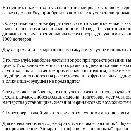
На ценник и качество звука влияет целый ряд факторов: матер
серьезную ошибку, приобретая в комплект к усилителю динами
Об акустике на основе ферритных магнитов многое может сказ
выше планка номинальной мощности. Правда, бывают и исключе
динамики отличаются меньшим весом и гораздо лучшими характ
1000 долларов.
Двух-, трех- или четырехполосную акустику лучше использоват
Это, пожалуй, наиболее частый вопрос при проектировании выс
целей. Исключением могут стать разве что двухполосные коак
акустика, как и всякая компромиссная конструкция, тоже имеет
подойдет многополосная рассредоточенная фронтальная аудиос
в ближайшем будущем не предвидится.
Следует также добавить, что получение качественного звука - 
входить шумо-, виброизоляция салона, подготовка мест установ
мастерства установщика, желания и финансовых возможностей
CD-ресиверы какой марки отличаются лучшими антишоковыми
Для начала необходимо разобраться, что такое "антишок". Звуко
воспроизведение. Аппараты с цифровым "антишоком" практическ