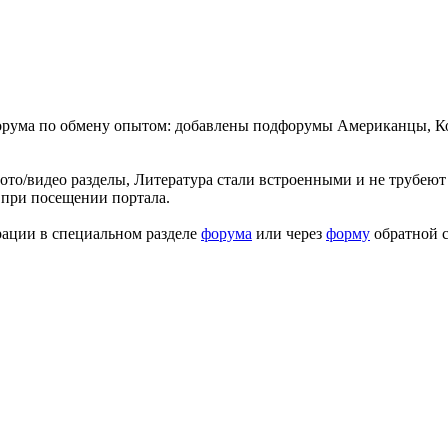
форума по обмену опытом: добавлены подфорумы Американцы, К
ото/видео разделы, Литература стали встроенными и не трубеют 
 при посещении портала.
рации в специальном разделе
форума
или через
форму
обратной с