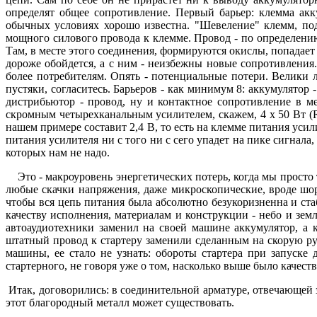
определят общее сопротивление. Первый барьер: клемма акк
обычных условиях хорошо известна. "Шевеление" клемм, под
мощного силового провода к клемме. Провод - по определени
Там, в месте этого соединения, формируются окислы, попадает г
дороже обойдется, а с ним - неизбежны новые сопротивления
более потребителям. Опять - потенциальные потери. Велики 
пустяки, согласитесь. Барьеров - как минимум 8: аккумулятор 
дистрибьютор - провод, ну и контактное сопротивление в ме
скромным четырехканальным усилителем, скажем, 4 х 50 Вт (R
нашем примере составит 2,4 В, то есть на клемме питания усили
питания усилителя ни с того ни с сего упадет на пике сигнала, 
которых нам не надо.
Это - макроуровень энергетических потерь, когда мы просто т
любые скачки напряжения, даже микроскопические, вроде шоро
чтобы вся цепь питания была абсолютно безукоризненна и ст
качеству исполнения, материалам и конструкции - небо и зе
автоаудиотехники заменил на своей машине аккумулятор, а 
штатный провод к стартеру заменили сделанным на скорую ру
машины, ее стало не узнать: обороты стартера при запуске
стартерного, не говоря уже о том, насколько выше было качест
Итак, договорились: в соединительной арматуре, отвечающей з
этот благородный металл может существовать.