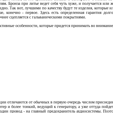
елям. Бронза при литье ведет себя чуть хуже, и получается или 
идно. Так вот, лучшими по качеству будут те изделия, которые
, конечно - первое. Здесь есть определенная гарантия долго
чнее сцепляется с гальваническими покрытиями.
труктивные особенности, которые придется принимать во внимани
ции отличаются от обычных в первую очередь числом присоедин
ртер и более тонкий, ведущий к генератору, а уже оттуда пойде
один провод - на главный предохранитель аудиосистемы. Поэ