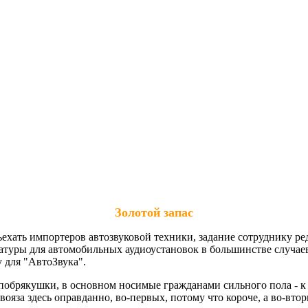
Золотой запас
ъехать импортеров автозвуковой техники, задание сотруднику ре
уры для автомобильных аудиоустановок в большинстве случаев 
у для "АвтоЗвука".
побрякушки, в основном носимые гражданами сильного пола - к 
за здесь оправданно, во-первых, потому что короче, а во-вторых