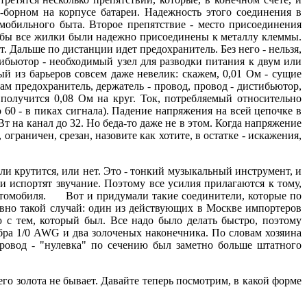
-борном на корпусе батареи. Надежность этого соединения в
мобильного быта. Второе препятствие - место присоединения
тобы все жилки были надежно присоединены к металлу клеммы.
т. Дальше по дистанции идет предохранитель. Без него - нельзя,
ибьютор - необходимый узел для разводки питания к двум или
й из барьеров совсем даже невелик: скажем, 0,01 Ом - сущие
сам предохранитель, держатель - провод, провод - дистибьютор,
 получится 0,08 Ом на круг. Ток, потребляемый относительно
60 - в пиках сигнала). Падение напряжения на всей цепочке в
Вт на канал до 32. Но беда-то даже не в этом. Когда напряжение
 ограничен, срезан, назовите как хотите, в остатке - искажения,
ли крутится, или нет. Это - тонкий музыкальный инструмент, и
и испортят звучание. Поэтому все усилия прилагаются к тому,
 автомобиля. Вот и придумали такие соединители, которые по
авно такой случай: один из действующих в Москве импортеров
 с тем, который был. Все надо было делать быстро, поэтому
бра 1/0 AWG и два золоченых наконечника. По словам хозяина
провод - "нулевка" по сечению был заметно больше штатного
го золота не бывает. Давайте теперь посмотрим, в какой форме