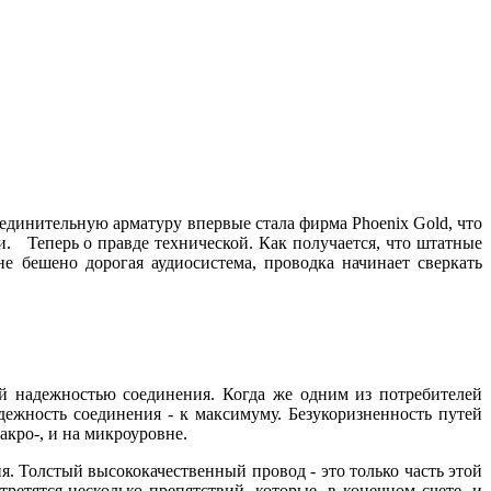
оединительную арматуру впервые стала фирма Phoenix Gold, что
и. Теперь о правде технической. Как получается, что штатные
не бешено дорогая аудиосистема, проводка начинает сверкать
й надежностью соединения. Когда же одним из потребителей
дежность соединения - к максимуму. Безукоризненность путей
акро-, и на микроуровне.
 Толстый высококачественный провод - это только часть этой
ретятся несколько препятствий, которые, в конечном счете, и