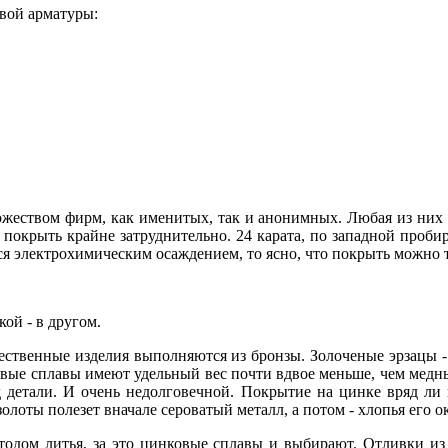
вой арматуры:
ожеством фирм, как именитых, так и анонимных. Любая из них 
 покрыть крайне затруднительно. 24 карата, по западной пробирн
ся электрохимическим осаждением, то ясно, что покрыть можно 
ой - в другом.
чественные изделия выполняются из бронзы. Золоченые эрзацы -
ковые сплавы имеют удельный вес почти вдвое меньше, чем медны
д детали. И очень недолговечной. Покрытие на цинке вряд ли
лоты полезет вначале сероватый металл, а потом - хлопья его о
одом литья, за это цинковые сплавы и выбирают. Отливки из