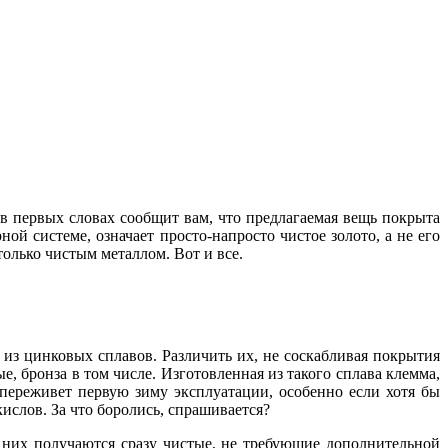
в первых словах сообщит вам, что предлагаемая вещь покрыта
ой системе, означает просто-напросто чистое золото, а не его
только чистым металлом. Вот и все.
 из цинковых сплавов. Различить их, не соскабливая покрытия
е, бронза в том числе. Изготовленная из такого сплава клемма,
 переживет первую зиму эксплуатации, особенно если хотя бы
кислов. За что боролись, спрашивается?
 них получаются сразу чистые, не требующие дополнительной