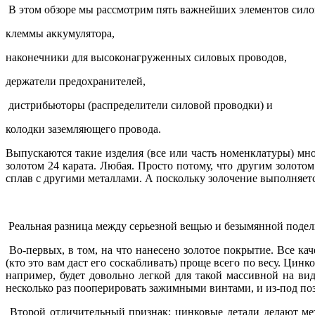
В этом обзоре мы рассмотрим пять важнейших элементов сило
клеммы аккумулятора,
наконечники для высоконагруженных силовых проводов,
держатели предохранителей,
дистрибьюторы (распределители силовой проводки) и
колодки заземляющего провода.
Выпускаются такие изделия (все или часть номенклатуры) мн
золотом 24 карата. Любая. Просто потому, что другим золотом
сплав с другими металлами. А поскольку золочение выполняет
Реальная разница между серьезной вещью и безымянной поделк
Во-первых, в том, на что нанесено золотое покрытие. Все ка
(кто это вам даст его соскабливать) проще всего по весу. Цин
например, будет довольно легкой для такой массивной на ви
несколько раз пооперировать зажимными винтами, и из-под позо
Второй отличительный признак: цинковые детали делают мет