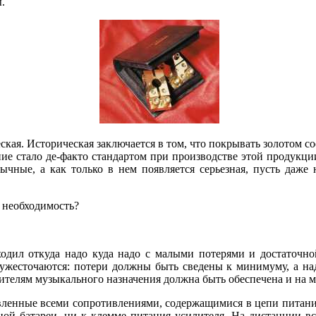
.
еская. Историческая заключается в том, что покрывать золотом с
ение стало де-факто стандартом при производстве этой продукци
чные, а как только в нем появляется серьезная, пусть даже 
я необходимость?
ходил откуда надо куда надо с малыми потерями и достаточно
я ужесточаются: потери должны быть сведены к минимуму, а на
бителям музыкального назначения должна быть обеспечена и на м
ленные всеми сопротивлениями, содержащимися в цепи питания.
ой батареи, ни к клемме питания усилителя. На дистанции вст