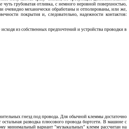
же чуть грубоватая отливка, с немного неровной поверхностью,
 или очевидно механически обработаны и отполированы, или же,
вечности покрытия и, следовательно, надежности контактов:
е исходя из собственных предпочтений и устройства проводки в
ительных гнезд под провода. Для обычной клеммы достаточно
т остальная разводка плюсового провода бортсети. В машине с
тому минимальный вариант "музыкальных" клемм рассчитан на