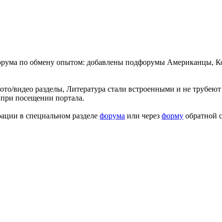
форума по обмену опытом: добавлены подфорумы Американцы, К
ото/видео разделы, Литература стали встроенными и не трубеют 
 при посещении портала.
рации в специальном разделе
форума
или через
форму
обратной с