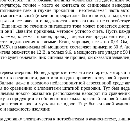
умулятора, точнее - место ее контакта со свинцовым выводом
тягивание гаек и глухие проклятия - неотъемлемая часть авто
ю многожильный (иначе он превратился бы в шину), и надо, ч
рязь и все такое, что надежности контакта никак не способствуе
. Еще ниже по течению питающего тока может попасться дистр
ли они? Давайте прикинем, методом устного счета. Пусть кажды
- клемма, клемма - провод, провод - держатель предохранителя, 
сте подключения к клемме. Если, упрощая, все - по 0,01 Ом,
MS), на максимальной мощности составляет примерно 30 А (до 
теля окажется не 12 В, а только 9,6, а мощность его упадет с 50 
это будет означать: пик сигнала не прошел, он оказался задавлен,
еряем энергию. Но ведь аудиосистема это не стартер, который и
ха в соединении, рано или поздно пролезут в звуковой тракт 
абильна, даже в заведомо неблагоприятной агрессивной среде
мля по сравнению с элементами штатной проводки. Тут был нед
клеммы нового оказались расположены наоборот по сравнению
ку из продукции с собственного склада: красный силовой кали
 двигателя выросли чуть ли не вдвое. Еще бы: силовой аудио
во и надежность изоляции.
а доставку электричества к потребителям в аудиосистеме, лишне