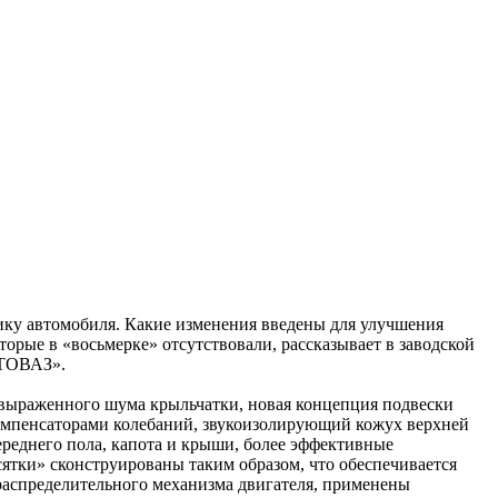
ику автомобиля. Какие изменения введены для улучшения
ые в «восьмерке» отсутствовали, рассказывает в заводской
ВТОВАЗ».
овыраженного шума крыльчатки, новая концепция подвески
компенсаторами колебаний, звукоизолирующий кожух верхней
реднего пола, капота и крыши, более эффективные
тки» сконструированы таким образом, что обеспечивается
ораспределительного механизма двигателя, применены