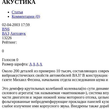
АКУСТИКА
Статья
Комментарии (0)
02-04-2003 17:59
BN6
ВАЗ
Автозвук
13226
Рейтинг:
0
Голосов
0
Размер шрифта:
A
A
A
A
Около 200 деталей из примерно 10 тысяч, составляющих совре
виброакустических свойств автомобилей ВАЗ? В конструкции 
газете Михаил Фесина, начальник отдела исследования шума
Это демпфер крутильных колебаний коленвала(по сути динами
силового агрегата( так называемая «маятниковая»), система
части двигателя и экран нижней зоны моторного отсека, цель
фольгированные вибродемпфирующие прокладки панелей кузова
слабое излучение ими корпусного звука. Внедрены также дора