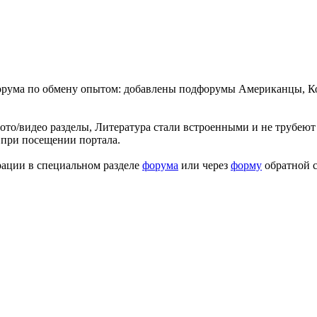
форума по обмену опытом: добавлены подфорумы Американцы, К
ото/видео разделы, Литература стали встроенными и не трубеют 
 при посещении портала.
рации в специальном разделе
форума
или через
форму
обратной с