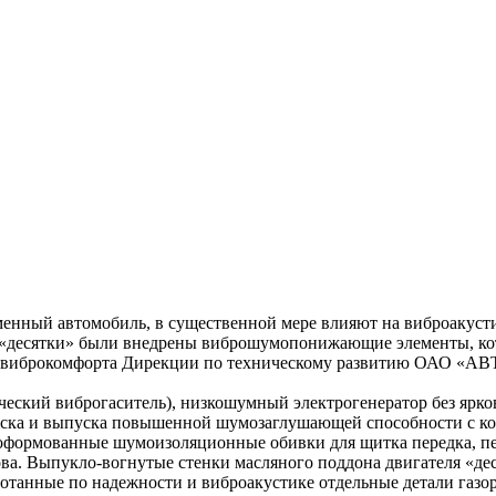
менный автомобиль, в существенной мере влияют на виброакуст
«десятки» были внедрены виброшумопонижающие элементы, котор
 и виброкомфорта Дирекции по техническому развитию ОАО «А
ческий виброгаситель), низкошумный электрогенератор без ярк
 впуска и выпуска повышенной шумозаглушающей способности с 
ноформованные шумоизоляционные обивки для щитка передка, пе
. Выпукло-вогнутые стенки масляного поддона двигателя «деся
ботанные по надежности и виброакустике отдельные детали газ