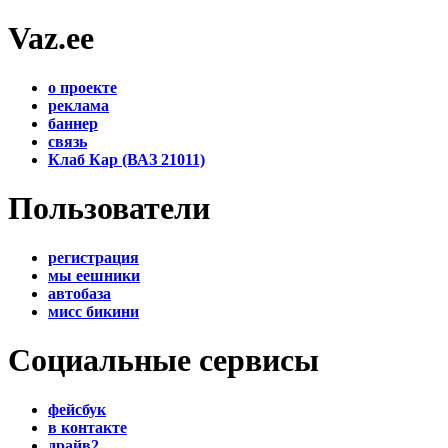
Vaz.ee
о проекте
реклама
баннер
связь
Клаб Кар (ВАЗ 21011)
Пользователи
регистрация
мы еешники
автобаза
мисс бикини
Социальные сервисы
фейсбук
в контакте
драйв2