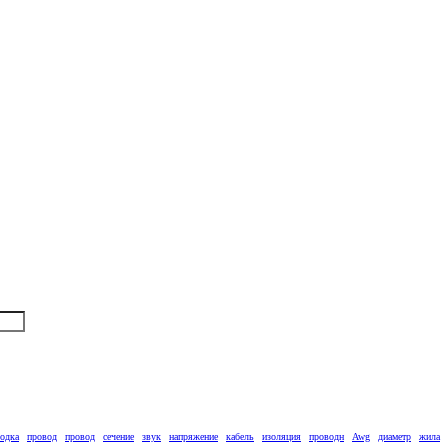
лодка
провод
провод
сечение
звук
напряжение
кабель
изоляция
проводн
Awg
диаметр
жила