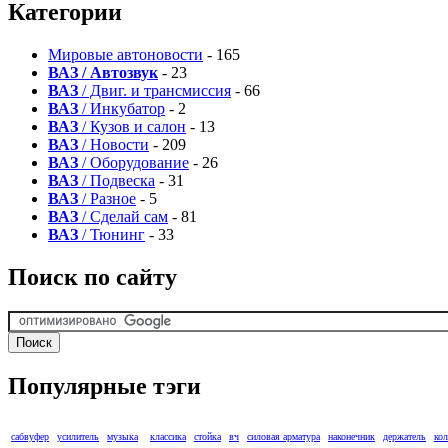
Категории
Мировые автоновости
- 165
ВАЗ / Автозвук
- 23
ВАЗ
/ Двиг. и трансмиссия
- 66
ВАЗ
/ Инкубатор
- 2
ВАЗ
/ Кузов и салон
- 13
ВАЗ
/ Новости
- 209
ВАЗ
/ Оборудование
- 26
ВАЗ
/ Подвеска
- 31
ВАЗ
/ Разное
- 5
ВАЗ
/ Сделай сам
- 81
ВАЗ
/ Тюнинг
- 33
Поиск по сайту
Популярные тэги
сабвуфер
усилитель
музыка
классика
стойка
вч
силовая арматура
наконечник
держатель
ко