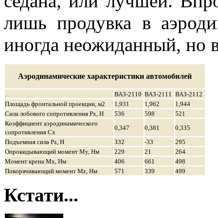
седана, или лучшей. Впро
лишь продувка в аэроди
иногда неожиданный, но в
Аэродинамические характеристики автомобилей
.
ВАЗ-2110
ВАЗ-2111
ВАЗ-2112
Площадь фронтальной проекции, м2
1,931
1,962
1,944
Сила лобового сопротивления Рх, Н
536
598
521
Коэффициент аэродинамического
0,347
0,381
0,335
сопротивления Сх
Подъемная сила Pz, Н
332
-33
295
Опрокидывающий момент Му, Нм
229
21
264
Момент крена Мх, Нм
406
661
498
Поворачивающий момент Mz, Нм
571
339
499
Кстати...