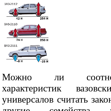
Можно ли соотнош
характеристик вазовс
универсалов считать зак
другие семейства а