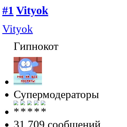
#1
Vityok
Vityok
Гипнокот
Супермодераторы
31 709 cообщений