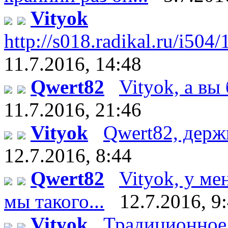
Vityok
http://s018.radikal.ru/i504
11.7.2016, 14:48
Qwert82
Vityok, а вы 
11.7.2016, 21:46
Vityok
Qwert82, держи :
12.7.2016, 8:44
Qwert82
Vityok, у ме
мы такого...
12.7.2016, 9
Vityok
Традиционное 