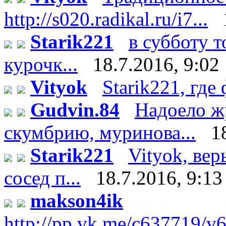
http://s020.radikal.ru/i7...
Starik221
в субботу 
курочк...
18.7.2016, 9:02
Vityok
Starik221, где 
Gudvin.84
Надоело ж
скумбрию, муринова...
1
Starik221
Vityok, вер
сосед п...
18.7.2016, 9:13
makson4ik
http://pp.vk.me/c637719/v