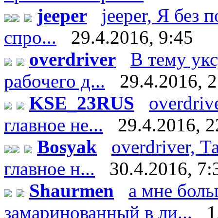
jeeper
jeeper, Я без 
спро...
29.4.2016, 9:45
overdriver
В тему укс
рабочего д...
29.4.2016, 
KSE_23RUS
overdriv
главное не...
29.4.2016, 2
Bosyak
overdriver, Т
главное н...
30.4.2016, 7:
Shaurmen
а мне боль
замаринованный в ли...
1