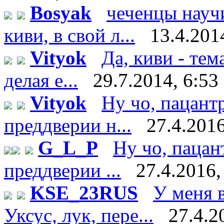
Bosyak
чеченцы науч
киви, в свой л...
13.4.201
Vityok
Да, киви - тем
делая е...
29.7.2014, 6:53
Vityok
Ну чо, пацант
преддверии н...
27.4.2016
G_L_P
Ну чо, пацан
преддверии ...
27.4.2016,
KSE_23RUS
У меня в
Уксус, лук, пере...
27.4.2