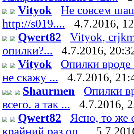
Vityok
Не совсем шаш
http://s019....
4.7.2016, 1
Qwert82
Vityok, crjk
опилки?...
4.7.2016, 20:3
Vityok
Опилки вроде 
не скажу ...
4.7.2016, 21:
Shaurmen
Опилки вр
всего. а так ...
4.7.2016, 
Qwert82
Ясно, то же 
крайний раз оп...
5.7.201