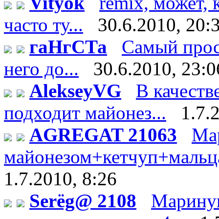
Vityok
remix, может, 
часто ту...
30.6.2010, 20:
гаНгСТа
Самый прос
него до...
30.6.2010, 23:0
AlekseyVG
В качеств
подходит майонез...
1.7.
AGREGAT 21063
Ма
майонезом+кетчуп+мальца 
1.7.2010, 8:26
Serёg@ 2108
Мариную