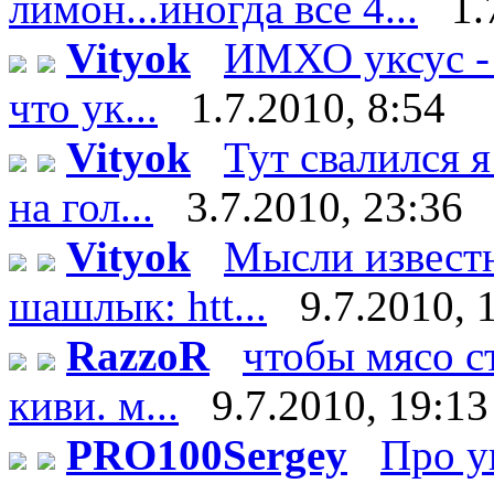
лимон...иногда все 4...
1.
Vityok
ИМХО уксус - 
что ук...
1.7.2010, 8:54
Vityok
Тут свалился я
на гол...
3.7.2010, 23:36
Vityok
Мысли известн
шашлык: htt...
9.7.2010, 
RazzoR
чтобы мясо ст
киви. м...
9.7.2010, 19:13
PRO100Sergey
Про у