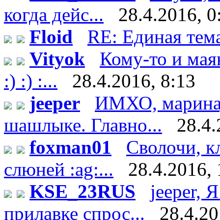
когда дейс...
28.4.2016, 0
Floid
RE: Единая тем
Vityok
Кому-то и мая
:) :) :...
28.4.2016, 8:13
jeeper
ИМХО, маринад 
шашлыке. Главно...
28.4.
foxman01
Сволочи, к
слюней :ag:...
28.4.2016, 
KSE_23RUS
jeeper, 
прилавке спрос...
28.4.20