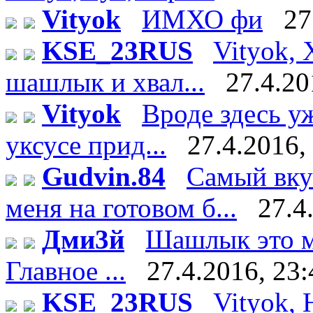
Vityok
ИМХО фи
27
KSE_23RUS
Vityok, 
шашлык и хвал...
27.4.20
Vityok
Вроде здесь у
уксусе прид...
27.4.2016,
Gudvin.84
Самый вку
меня на готовом б...
27.4
Дми3й
Шашлык это мя
Главное ...
27.4.2016, 23:
KSE_23RUS
Vityok, 