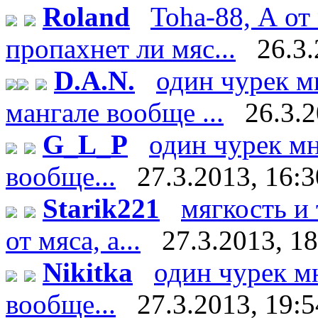
Roland
Toha-88, А от
пропахнет ли мяс...
26.3.
D.A.N.
один чурек м
мангале вообще ...
26.3.2
G_L_P
один чурек мн
вообще...
27.3.2013, 16:3
Starik221
мягкость и
от мяса, а...
27.3.2013, 1
Nikitka
один чурек м
вообще...
27.3.2013, 19:5