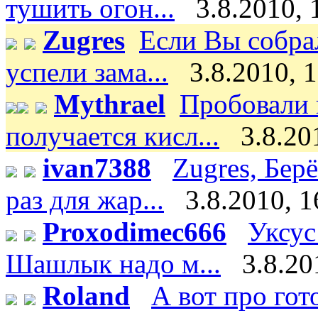
тушить огон...
3.8.2010, 
Zugres
Если Вы собра
успели зама...
3.8.2010, 
Mythrael
Пробовали 
получается кисл...
3.8.20
ivan7388
Zugres, Бер
раз для жар...
3.8.2010, 1
Proxodimec666
Уксус
Шашлык надо м...
3.8.20
Roland
А вот про го