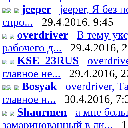
jeeper
jeeper, Я без 
спро...
29.4.2016, 9:45
overdriver
В тему укс
рабочего д...
29.4.2016, 
KSE_23RUS
overdriv
главное не...
29.4.2016, 2
Bosyak
overdriver, Т
главное н...
30.4.2016, 7:
Shaurmen
а мне боль
замаринованный в ли...
1