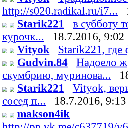
http://s020.radikal.ru/i7...
Starik221
в субботу 
курочк...
18.7.2016, 9:02
Vityok
Starik221, где 
Gudvin.84
Надоело ж
скумбрию, муринова...
1
Starik221
Vityok, вер
сосед п...
18.7.2016, 9:13
makson4ik
http://pp.vk.me/c637719/v