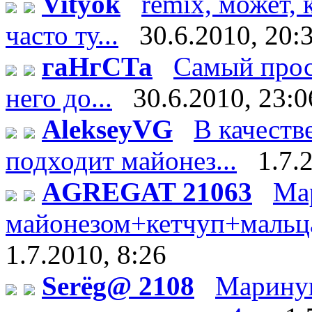
Vityok
remix, может, 
часто ту...
30.6.2010, 20:
гаНгСТа
Самый прос
него до...
30.6.2010, 23:0
AlekseyVG
В качеств
подходит майонез...
1.7.
AGREGAT 21063
Ма
майонезом+кетчуп+мальца 
1.7.2010, 8:26
Serёg@ 2108
Мариную