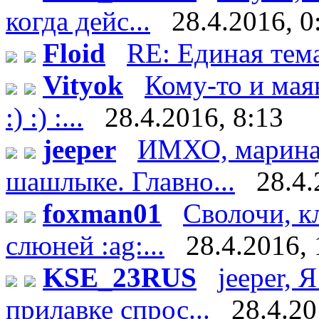
когда дейс...
28.4.2016, 0
Floid
RE: Единая тем
Vityok
Кому-то и мая
:) :) :...
28.4.2016, 8:13
jeeper
ИМХО, маринад 
шашлыке. Главно...
28.4.
foxman01
Сволочи, к
слюней :ag:...
28.4.2016, 
KSE_23RUS
jeeper, 
прилавке спрос...
28.4.20