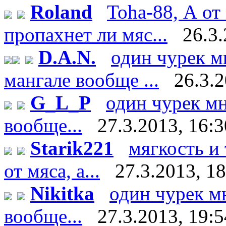
Roland
Toha-88, А от
пропахнет ли мяс...
26.3.
D.A.N.
один чурек м
мангале вообще ...
26.3.2
G_L_P
один чурек мн
вообще...
27.3.2013, 16:3
Starik221
мягкость и
от мяса, а...
27.3.2013, 1
Nikitka
один чурек м
вообще...
27.3.2013, 19:5