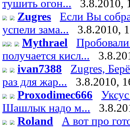
тушить огон...
3.8.2010, 
Zugres
Если Вы собра
успели зама...
3.8.2010, 
Mythrael
Пробовали 
получается кисл...
3.8.20
ivan7388
Zugres, Бер
раз для жар...
3.8.2010, 1
Proxodimec666
Уксус
Шашлык надо м...
3.8.20
Roland
А вот про го