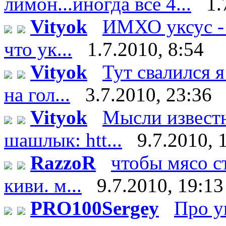
лимон...иногда все 4...
1.
Vityok
ИМХО уксус - 
что ук...
1.7.2010, 8:54
Vityok
Тут свалился я
на гол...
3.7.2010, 23:36
Vityok
Мысли известн
шашлык: htt...
9.7.2010, 
RazzoR
чтобы мясо ст
киви. м...
9.7.2010, 19:13
PRO100Sergey
Про у