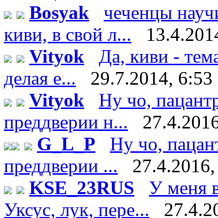
Bosyak
чеченцы науч
киви, в свой л...
13.4.201
Vityok
Да, киви - тем
делая е...
29.7.2014, 6:53
Vityok
Ну чо, пацант
преддверии н...
27.4.2016
G_L_P
Ну чо, пацан
преддверии ...
27.4.2016,
KSE_23RUS
У меня в
Уксус, лук, пере...
27.4.2