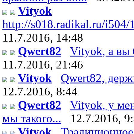
Vityok
http://s018.radikal.ru/i504
11.7.2016, 14:48
Qwert82
Vityok, а вы 
11.7.2016, 21:46
Vityok
Qwert82, держи :
12.7.2016, 8:44
Qwert82
Vityok, у ме
мы такого...
12.7.2016, 9
Vityok
Традиционное 