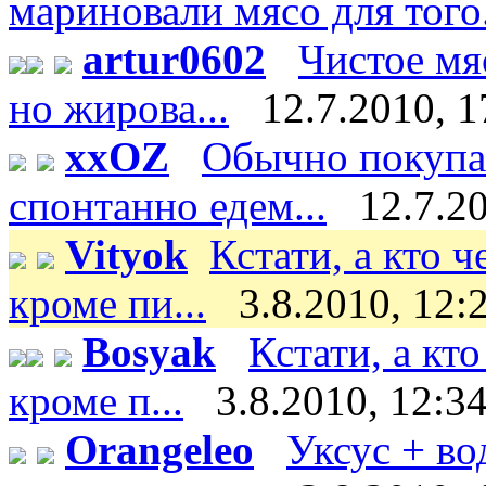
мариновали мясо для того.
artur0602
Чистое мяс
но жирова...
12.7.2010, 1
xxOZ
Обычно покупае
спонтанно едем...
12.7.2
Vityok
Кстати, а кто 
кроме пи...
3.8.2010, 12:
Bosyak
Кстати, а кт
кроме п...
3.8.2010, 12:3
Orangeleo
Уксус + во