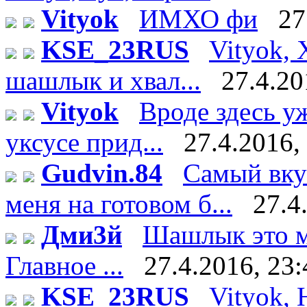
Vityok
ИМХО фи
27
KSE_23RUS
Vityok, 
шашлык и хвал...
27.4.20
Vityok
Вроде здесь у
уксусе прид...
27.4.2016,
Gudvin.84
Самый вку
меня на готовом б...
27.4
Дми3й
Шашлык это мя
Главное ...
27.4.2016, 23:
KSE_23RUS
Vityok, 