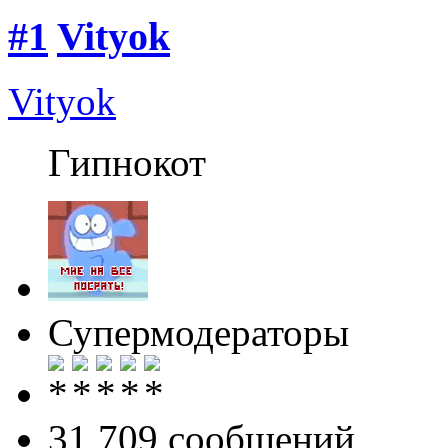
#1
Vityok
Vityok
Гипнокот
Супермодераторы
31 709 cообщений