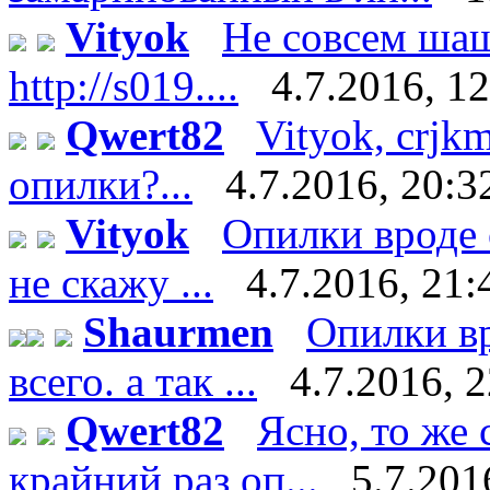
Vityok
Не совсем шаш
http://s019....
4.7.2016, 1
Qwert82
Vityok, crjk
опилки?...
4.7.2016, 20:3
Vityok
Опилки вроде 
не скажу ...
4.7.2016, 21:
Shaurmen
Опилки вр
всего. а так ...
4.7.2016, 
Qwert82
Ясно, то же 
крайний раз оп...
5.7.201