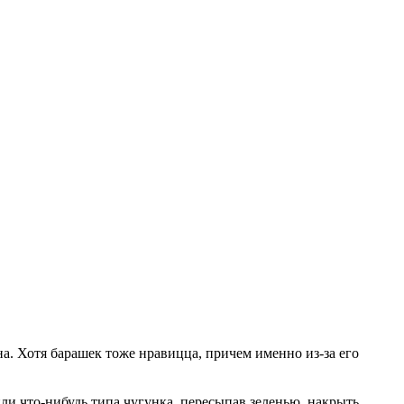
на. Хотя барашек тоже нравицца, причем именно из-за его
 или что-нибудь типа чугунка, пересыпав зеленью, накрыть