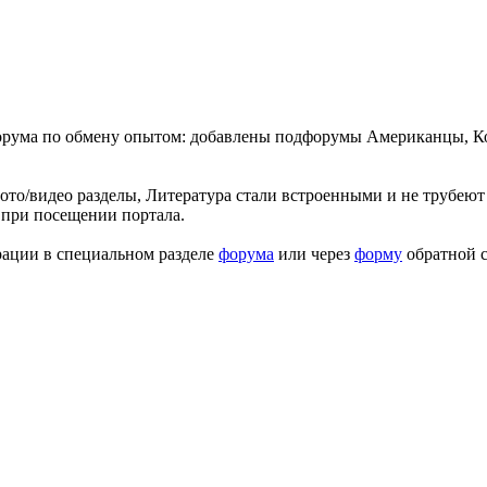
форума по обмену опытом: добавлены подфорумы Американцы, К
ото/видео разделы, Литература стали встроенными и не трубеют 
 при посещении портала.
рации в специальном разделе
форума
или через
форму
обратной с