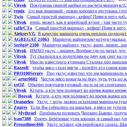
Vityok
Покупаешь свиной шейки из расчета минимум 0.5 
remix
1го мая знакомый - повар хорошего ресторана гото
Twix
Самый простой маринад - кефир! Прям в него доб..
Vityok
remix, может, как в корейской кухне - там часто ту.
гаНгСТа
Самый простой маринад - кефир! Прям в него д
AlekseyVG
В качестве маринада очень неплохо подходит 
AGREGAT 21063
Мариную майонезом+кетчуп+мальца ви
Serёg@ 2108
Мариную майонез, уксус, вино, лимон...иног
Vityok
ИМХО уксус - лишнее. Вообще где-то читал, что у
Vityok
Тут свалился я к родителям на дачу как снег на гол
Vityok
Мысли известного кулинара Сталика про шашлык: 
RazzoR
чтобы мясо стало мягче - полейте его соком киви.
PRO100Sergey
Про уксус известно что им мариновали мя
artur0602
Чистое мясо никогда не беру, чуть чуть но ж
xxOZ
Обычно покупаем готовый, но если не спонтанно е
Vityok
Кстати, а кто чем поливает во время жарки кроме 
Bosyak
Кстати, а кто чем поливает во время жарки кро
Orangeleo
Уксус + вода, можно остатками маринада туши
Zugres
Если Вы собрались на шашлык, а мясо не успели 
Mythrael
Пробовали поливать Чинзано Бьянко, получае
ivan7388
Zugres, Берёзовые угли хороши, в самый раз для
Proxodimec666
Уксус оставте для еврейского салата. Ша