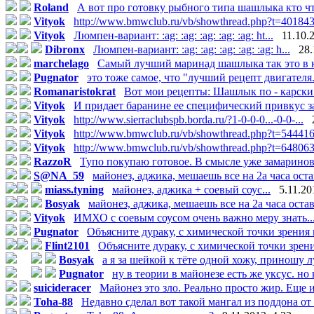
Roland
А вот про готовку рыбного типа шашлыка кто что
Vityok
http://www.bmwclub.ru/vb/showthread.php?t=40184
Vityok
Люмпен-вариант: :ag: :ag: :ag: :ag: :ag: ht...
11.10.
Dibronx
Люмпен-вариант: :ag: :ag: :ag: :ag: :ag: h...
28.
marchelago
Самый лучший маринад шашлыка так это в к
Pugnator
это тоже самое, что "лучший рецепт двигателя.
Romanaristokrat
Вот мои рецепты: Шашлык по - карски О
Vityok
И придает баранине ее специфический привкус за
Vityok
http://www.sierraclubspb.borda.ru/?1-0-0-0...-0-0-...
Vityok
http://www.bmwclub.ru/vb/showthread.php?t=54441
Vityok
http://www.bmwclub.ru/vb/showthread.php?t=64806
RazzoR
Тупо покупаю готовое. В смысле уже замаринова
S@NA_59
майонез, аджика, мешаешь все на 2а часа остав
miass.tyning
майонез, аджика + соевый соус...
5.11.20
Bosyak
майонез, аджика, мешаешь все на 2а часа остави
Vityok
ИМХО с соевым соусом очень важно меру знать....
Pugnator
Объясните дураку, с химической точки зрения к
Flint2101
Объясните дураку, с химической точки зрени
Bosyak
а я за шейкой к тёте одной хожу, приношу лу
Pugnator
ну в теории в майонезе есть же уксус. но 
suicideracer
Майонез это зло. Реально просто жир. Еще и
Toha-88
Недавно сделал вот такой мангал из поддона от 