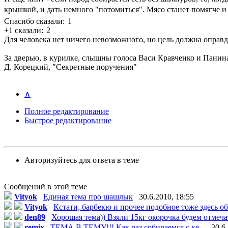
крышкой, и дать немного "потомиться". Мясо станет помягче и
Спасибо сказали:
1
+1 сказали:
2
Для человека нет ничего невозможного, но цель должна оправд
За дверью, в курилке, слышны голоса Васи Кравченко и Панина,
Д. Корецкий, "Секретные поручения"
∧
Полное редактирование
Быстрое редактирование
Авторизуйтесь для ответа в теме
Сообщений в этой теме
Vityok
Единая тема про шашлык
30.6.2010, 18:55
Vityok
Кстати, барбекю и прочее подобное тоже здесь об
den89
Хорошая тема)) Взяли 15кг окорочка будем отмечат
remix
ТЕМА В ТЕМУ!!! Как раз собираемся с ке...
30.6