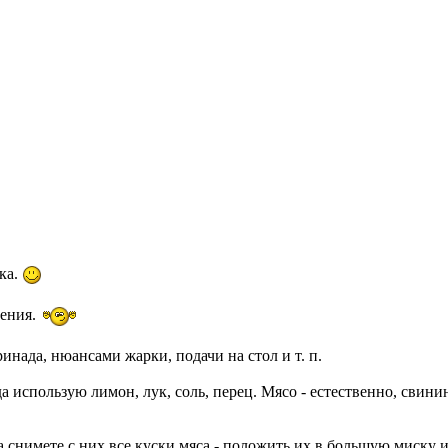
ка.
ления.
нада, нюансами жарки, подачи на стол и т. п.
 использую лимон, лук, соль, перец. Мясо - естественно, свини
гда снимете с них все куски мяса - положить их в большую миску