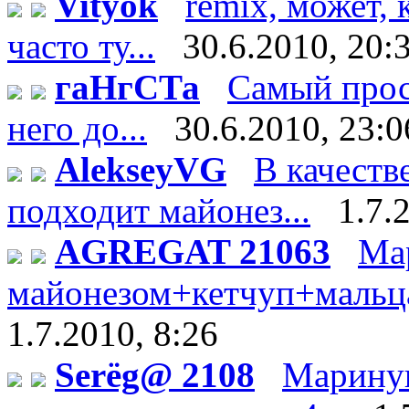
Vityok
remix, может, 
часто ту...
30.6.2010, 20:
гаНгСТа
Самый прос
него до...
30.6.2010, 23:0
AlekseyVG
В качеств
подходит майонез...
1.7.
AGREGAT 21063
Ма
майонезом+кетчуп+мальца 
1.7.2010, 8:26
Serёg@ 2108
Мариную