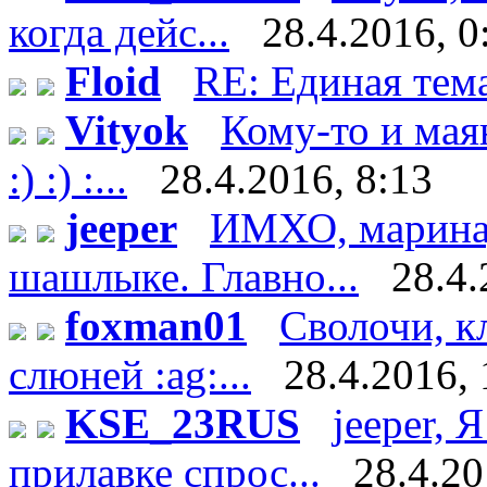
когда дейс...
28.4.2016, 0
Floid
RE: Единая тем
Vityok
Кому-то и мая
:) :) :...
28.4.2016, 8:13
jeeper
ИМХО, маринад 
шашлыке. Главно...
28.4.
foxman01
Сволочи, к
слюней :ag:...
28.4.2016, 
KSE_23RUS
jeeper, 
прилавке спрос...
28.4.20