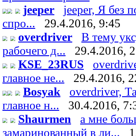
jeeper
jeeper, Я без 
спро...
29.4.2016, 9:45
overdriver
В тему укс
рабочего д...
29.4.2016, 
KSE_23RUS
overdriv
главное не...
29.4.2016, 2
Bosyak
overdriver, Т
главное н...
30.4.2016, 7:
Shaurmen
а мне боль
замаринованный в ли...
1