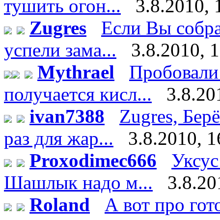
тушить огон...
3.8.2010, 
Zugres
Если Вы собра
успели зама...
3.8.2010, 
Mythrael
Пробовали 
получается кисл...
3.8.20
ivan7388
Zugres, Бер
раз для жар...
3.8.2010, 1
Proxodimec666
Уксус
Шашлык надо м...
3.8.20
Roland
А вот про го