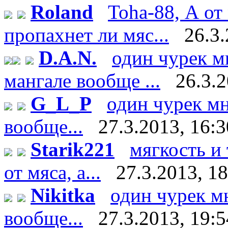
Roland
Toha-88, А от
пропахнет ли мяс...
26.3.
D.A.N.
один чурек м
мангале вообще ...
26.3.2
G_L_P
один чурек мн
вообще...
27.3.2013, 16:3
Starik221
мягкость и
от мяса, а...
27.3.2013, 1
Nikitka
один чурек м
вообще...
27.3.2013, 19:5