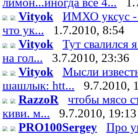
лимон...иногда все 4...
1.
Vityok
ИМХО уксус - 
что ук...
1.7.2010, 8:54
Vityok
Тут свалился я
на гол...
3.7.2010, 23:36
Vityok
Мысли известн
шашлык: htt...
9.7.2010, 
RazzoR
чтобы мясо ст
киви. м...
9.7.2010, 19:13
PRO100Sergey
Про у