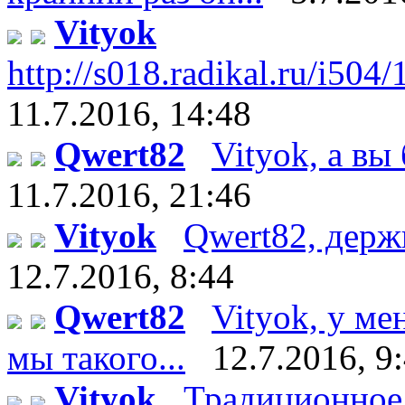
Vityok
http://s018.radikal.ru/i504
11.7.2016, 14:48
Qwert82
Vityok, а вы 
11.7.2016, 21:46
Vityok
Qwert82, держи :
12.7.2016, 8:44
Qwert82
Vityok, у ме
мы такого...
12.7.2016, 9
Vityok
Традиционное 