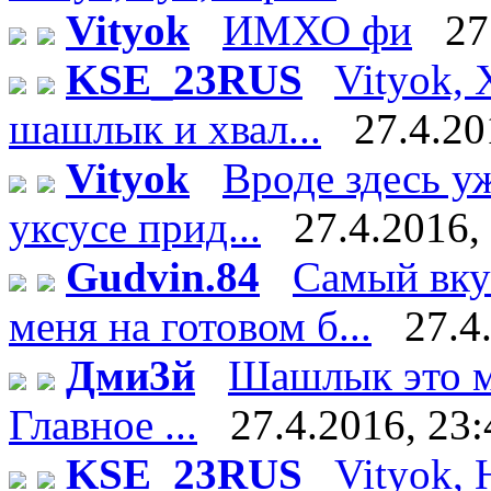
Vityok
ИМХО фи
27
KSE_23RUS
Vityok, 
шашлык и хвал...
27.4.20
Vityok
Вроде здесь у
уксусе прид...
27.4.2016,
Gudvin.84
Самый вку
меня на готовом б...
27.4
Дми3й
Шашлык это мя
Главное ...
27.4.2016, 23:
KSE_23RUS
Vityok, 