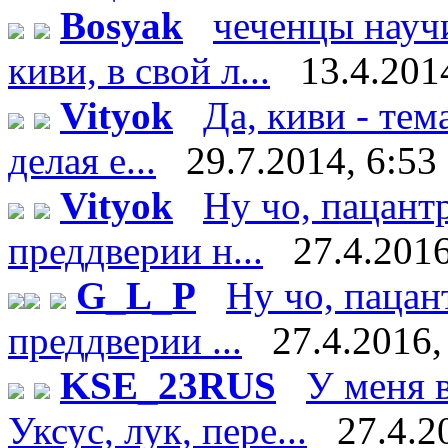
Bosyak
чеченцы науч
киви, в свой л...
13.4.201
Vityok
Да, киви - тем
делая е...
29.7.2014, 6:53
Vityok
Ну чо, пацант
преддверии н...
27.4.2016
G_L_P
Ну чо, пацан
преддверии ...
27.4.2016,
KSE_23RUS
У меня в
Уксус, лук, пере...
27.4.2