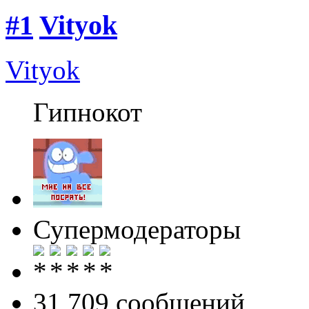
#1
Vityok
Vityok
Гипнокот
Супермодераторы
31 709 cообщений