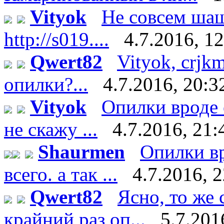
Vityok
Не совсем шаш
http://s019....
4.7.2016, 1
Qwert82
Vityok, crjk
опилки?...
4.7.2016, 20:3
Vityok
Опилки вроде 
не скажу ...
4.7.2016, 21:
Shaurmen
Опилки вр
всего. а так ...
4.7.2016, 
Qwert82
Ясно, то же 
крайний раз оп...
5.7.201