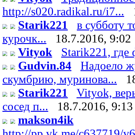
http://s020.radikal.ru/i7...
Starik221
в субботу 
курочк...
18.7.2016, 9:02
Vityok
Starik221, где 
Gudvin.84
Надоело ж
скумбрию, муринова...
1
Starik221
Vityok, вер
сосед п...
18.7.2016, 9:13
makson4ik
http://pp.vk.me/c637719/v