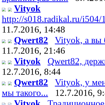
Vityok
http://s018.radikal.ru/i504
11.7.2016, 14:48
Qwert82
Vityok, а вы 
11.7.2016, 21:46
Vityok
Qwert82, держи :
12.7.2016, 8:44
Qwert82
Vityok, у ме
мы такого...
12.7.2016, 9
Vityok
Традиционное 