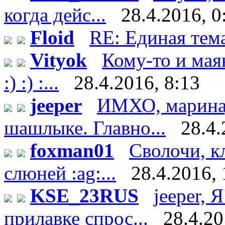
когда дейс...
28.4.2016, 0
Floid
RE: Единая тем
Vityok
Кому-то и мая
:) :) :...
28.4.2016, 8:13
jeeper
ИМХО, маринад 
шашлыке. Главно...
28.4.
foxman01
Сволочи, к
слюней :ag:...
28.4.2016, 
KSE_23RUS
jeeper, 
прилавке спрос...
28.4.20