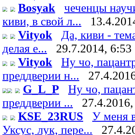
Bosyak
чеченцы науч
киви, в свой л...
13.4.201
Vityok
Да, киви - тем
делая е...
29.7.2014, 6:53
Vityok
Ну чо, пацант
преддверии н...
27.4.2016
G_L_P
Ну чо, пацан
преддверии ...
27.4.2016,
KSE_23RUS
У меня в
Уксус, лук, пере...
27.4.2