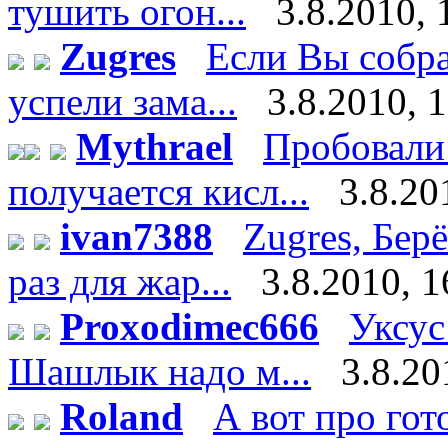
тушить огон...
3.8.2010, 
Zugres
Если Вы собра
успели зама...
3.8.2010, 
Mythrael
Пробовали 
получается кисл...
3.8.20
ivan7388
Zugres, Бер
раз для жар...
3.8.2010, 1
Proxodimec666
Уксус
Шашлык надо м...
3.8.20
Roland
А вот про го