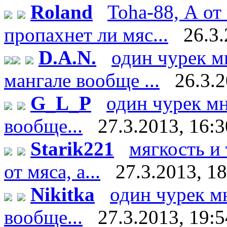
Roland
Toha-88, А от
пропахнет ли мяс...
26.3.
D.A.N.
один чурек м
мангале вообще ...
26.3.2
G_L_P
один чурек мн
вообще...
27.3.2013, 16:3
Starik221
мягкость и
от мяса, а...
27.3.2013, 1
Nikitka
один чурек м
вообще...
27.3.2013, 19:5