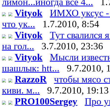
лимон...иногда все 4...
1.
Vityok
ИМХО уксус - 
что ук...
1.7.2010, 8:54
Vityok
Тут свалился я
на гол...
3.7.2010, 23:36
Vityok
Мысли известн
шашлык: htt...
9.7.2010, 
RazzoR
чтобы мясо ст
киви. м...
9.7.2010, 19:13
PRO100Sergey
Про у