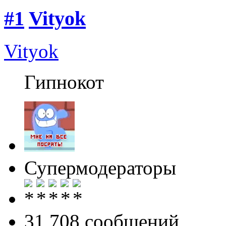
#1
Vityok
Vityok
Гипнокот
Супермодераторы
31 708 cообщений