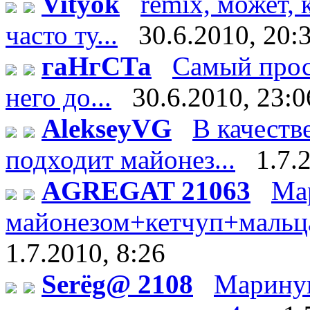
Vityok
remix, может, 
часто ту...
30.6.2010, 20:
гаНгСТа
Самый прос
него до...
30.6.2010, 23:0
AlekseyVG
В качеств
подходит майонез...
1.7.
AGREGAT 21063
Ма
майонезом+кетчуп+мальца 
1.7.2010, 8:26
Serёg@ 2108
Мариную