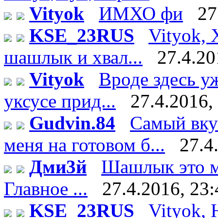
Vityok
ИМХО фи
27
KSE_23RUS
Vityok, 
шашлык и хвал...
27.4.20
Vityok
Вроде здесь у
уксусе прид...
27.4.2016,
Gudvin.84
Самый вку
меня на готовом б...
27.4
Дми3й
Шашлык это мя
Главное ...
27.4.2016, 23:
KSE_23RUS
Vityok, 