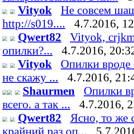
Vityok
Не совсем шаш
http://s019....
4.7.2016, 1
Qwert82
Vityok, crjk
опилки?...
4.7.2016, 20:3
Vityok
Опилки вроде 
не скажу ...
4.7.2016, 21:
Shaurmen
Опилки вр
всего. а так ...
4.7.2016, 
Qwert82
Ясно, то же 
крайний раз оп...
5.7.201