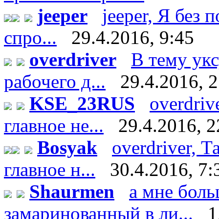
jeeper
jeeper, Я без 
спро...
29.4.2016, 9:45
overdriver
В тему укс
рабочего д...
29.4.2016, 
KSE_23RUS
overdriv
главное не...
29.4.2016, 2
Bosyak
overdriver, Т
главное н...
30.4.2016, 7:
Shaurmen
а мне боль
замаринованный в ли...
1