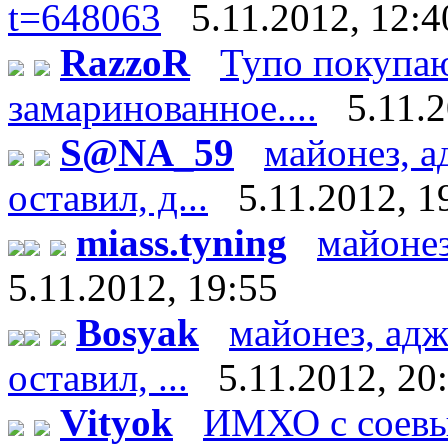
t=648063
5.11.2012, 12:4
RazzoR
Тупо покупаю
замаринованное....
5.11.
S@NA_59
майонез, а
оставил, д...
5.11.2012, 1
miass.tyning
майонез
5.11.2012, 19:55
Bosyak
майонез, адж
оставил, ...
5.11.2012, 20
Vityok
ИМХО с соевы