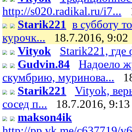
http://s020.radikal.ru/i7...
Starik221
в субботу т
курочк...
18.7.2016, 9:02
Vityok
Starik221, где 
Gudvin.84
Надоело ж
скумбрию, муринова...
1
Starik221
Vityok, вер
сосед п...
18.7.2016, 9:13
makson4ik
http://pp.vk.me/c637719/v