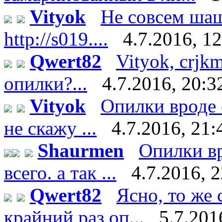
Vityok
Не совсем шаш
http://s019....
4.7.2016, 1
Qwert82
Vityok, crjk
опилки?...
4.7.2016, 20:3
Vityok
Опилки вроде 
не скажу ...
4.7.2016, 21:
Shaurmen
Опилки вр
всего. а так ...
4.7.2016, 
Qwert82
Ясно, то же 
крайний раз оп...
5.7.201