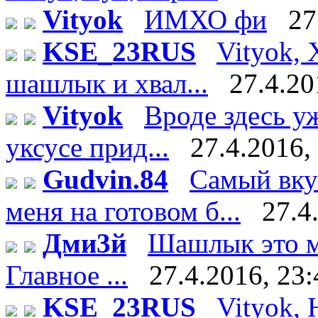
Vityok
ИМХО фи
27
KSE_23RUS
Vityok, 
шашлык и хвал...
27.4.20
Vityok
Вроде здесь у
уксусе прид...
27.4.2016,
Gudvin.84
Самый вку
меня на готовом б...
27.4
Дми3й
Шашлык это мя
Главное ...
27.4.2016, 23:
KSE_23RUS
Vityok, 