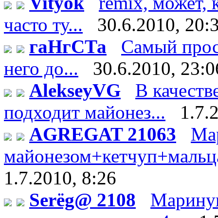
Vityok
remix, может, 
часто ту...
30.6.2010, 20:
гаНгСТа
Самый прос
него до...
30.6.2010, 23:0
AlekseyVG
В качеств
подходит майонез...
1.7.
AGREGAT 21063
Ма
майонезом+кетчуп+мальца 
1.7.2010, 8:26
Serёg@ 2108
Мариную