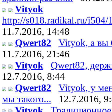
Vityok
http://s018.radikal.ru/i504
11.7.2016, 14:48
Qwert82
Vityok, а вы 
11.7.2016, 21:46
Vityok
Qwert82, держи :
12.7.2016, 8:44
Qwert82
Vityok, у ме
мы такого...
12.7.2016, 9
Vityok
Традиционное 