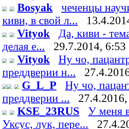
Bosyak
чеченцы науч
киви, в свой л...
13.4.201
Vityok
Да, киви - тем
делая е...
29.7.2014, 6:53
Vityok
Ну чо, пацант
преддверии н...
27.4.2016
G_L_P
Ну чо, пацан
преддверии ...
27.4.2016,
KSE_23RUS
У меня в
Уксус, лук, пере...
27.4.2