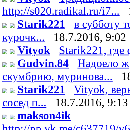
http://s020.radikal.ru/i7...
Starik221
в субботу 
курочк...
18.7.2016, 9:02
Vityok
Starik221, где 
Gudvin.84
Надоело ж
скумбрию, муринова...
1
Starik221
Vityok, вер
сосед п...
18.7.2016, 9:13
makson4ik
http://pp.vk.me/c637719/v