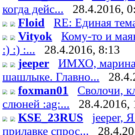
когда дейс...
28.4.2016, 0
Floid
RE: Единая тем
Vityok
Кому-то и мая
:) :) :...
28.4.2016, 8:13
jeeper
ИМХО, маринад 
шашлыке. Главно...
28.4.
foxman01
Сволочи, к
слюней :ag:...
28.4.2016, 
KSE_23RUS
jeeper, 
прилавке спрос...
28.4.20