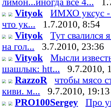
лимон...иногда все 4...
1.
Vityok
ИМХО уксус - 
что ук...
1.7.2010, 8:54
Vityok
Тут свалился я
на гол...
3.7.2010, 23:36
Vityok
Мысли известн
шашлык: htt...
9.7.2010, 
RazzoR
чтобы мясо ст
киви. м...
9.7.2010, 19:13
PRO100Sergey
Про у