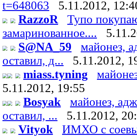
t=648063
5.11.2012, 12:4
RazzoR
Тупо покупаю
замаринованное....
5.11.
S@NA_59
майонез, а
оставил, д...
5.11.2012, 1
miass.tyning
майонез
5.11.2012, 19:55
Bosyak
майонез, адж
оставил, ...
5.11.2012, 20
Vityok
ИМХО с соевы