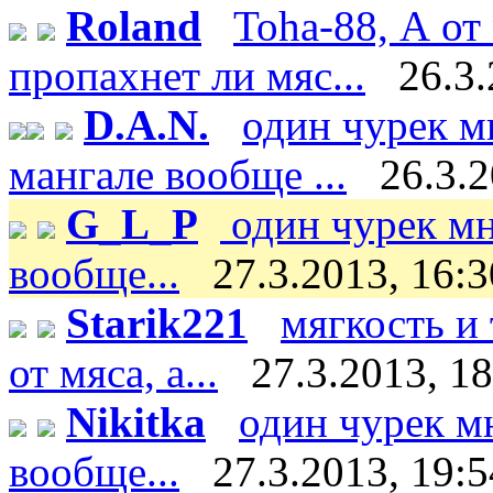
Roland
Toha-88, А от
пропахнет ли мяс...
26.3.
D.A.N.
один чурек м
мангале вообще ...
26.3.2
G_L_P
один чурек мн
вообще...
27.3.2013, 16:3
Starik221
мягкость и
от мяса, а...
27.3.2013, 1
Nikitka
один чурек м
вообще...
27.3.2013, 19:5