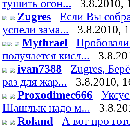
тушить огон...
3.8.2010, 
Zugres
Если Вы собра
успели зама...
3.8.2010, 
Mythrael
Пробовали 
получается кисл...
3.8.20
ivan7388
Zugres, Бер
раз для жар...
3.8.2010, 1
Proxodimec666
Уксус
Шашлык надо м...
3.8.20
Roland
А вот про го