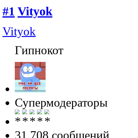
#1
Vityok
Vityok
Гипнокот
Супермодераторы
31 708 cообщений