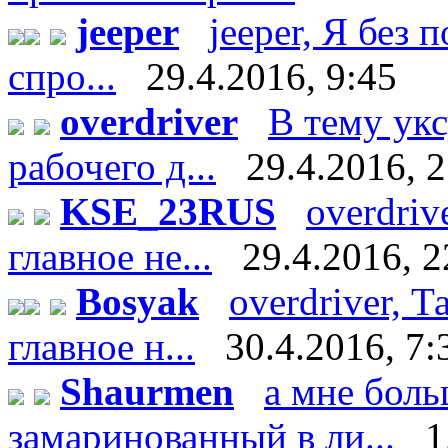
jeeper
jeeper, Я без 
спро...
29.4.2016, 9:45
overdriver
В тему укс
рабочего д...
29.4.2016, 
KSE_23RUS
overdriv
главное не...
29.4.2016, 2
Bosyak
overdriver, Т
главное н...
30.4.2016, 7:
Shaurmen
а мне боль
замаринованный в ли...
1