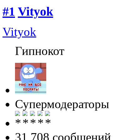
#1
Vityok
Vityok
Гипнокот
Супермодераторы
31 708 cообщений