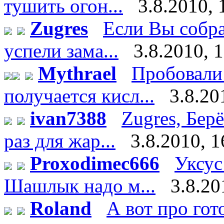
тушить огон...
3.8.2010, 
Zugres
Если Вы собра
успели зама...
3.8.2010, 
Mythrael
Пробовали 
получается кисл...
3.8.20
ivan7388
Zugres, Бер
раз для жар...
3.8.2010, 1
Proxodimec666
Уксус
Шашлык надо м...
3.8.20
Roland
А вот про го