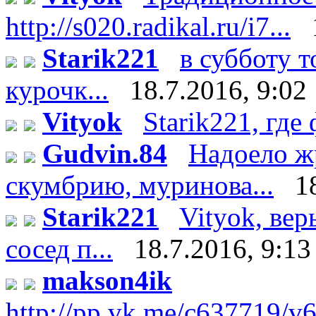
http://s020.radikal.ru/i7...
Starik221
в субботу 
курочк...
18.7.2016, 9:02
Vityok
Starik221, где 
Gudvin.84
Надоело ж
скумбрию, муринова...
1
Starik221
Vityok, вер
сосед п...
18.7.2016, 9:13
makson4ik
http://pp.vk.me/c637719/v