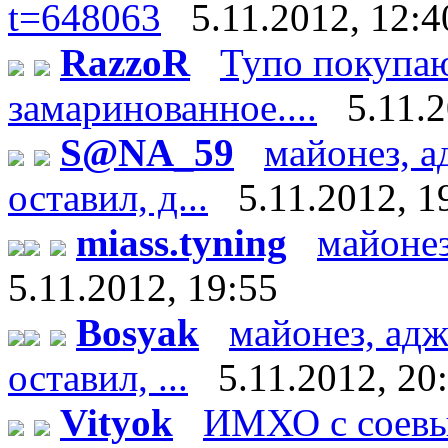
t=648063
5.11.2012, 12:4
RazzoR
Тупо покупаю
замаринованное....
5.11.
S@NA_59
майонез, а
оставил, д...
5.11.2012, 1
miass.tyning
майонез
5.11.2012, 19:55
Bosyak
майонез, адж
оставил, ...
5.11.2012, 20
Vityok
ИМХО с соевы