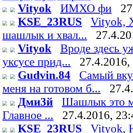
Vityok
ИМХО фи
27
KSE_23RUS
Vityok, 
шашлык и хвал...
27.4.20
Vityok
Вроде здесь у
уксусе прид...
27.4.2016,
Gudvin.84
Самый вку
меня на готовом б...
27.4
Дми3й
Шашлык это мя
Главное ...
27.4.2016, 23:
KSE_23RUS
Vityok, 