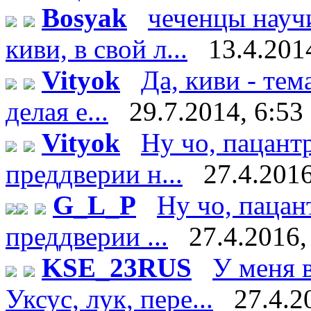
Bosyak
чеченцы науч
киви, в свой л...
13.4.201
Vityok
Да, киви - тем
делая е...
29.7.2014, 6:53
Vityok
Ну чо, пацант
преддверии н...
27.4.2016
G_L_P
Ну чо, пацан
преддверии ...
27.4.2016,
KSE_23RUS
У меня в
Уксус, лук, пере...
27.4.2