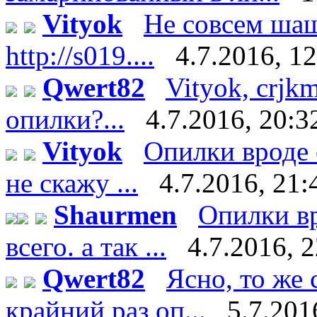
Vityok
Не совсем шаш
http://s019....
4.7.2016, 1
Qwert82
Vityok, crjk
опилки?...
4.7.2016, 20:3
Vityok
Опилки вроде 
не скажу ...
4.7.2016, 21:
Shaurmen
Опилки вр
всего. а так ...
4.7.2016, 
Qwert82
Ясно, то же 
крайний раз оп...
5.7.201