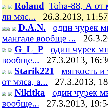
Roland
Toha-88, А от
ли мяс...
26.3.2013, 11:57
D.A.N.
один чурек м
мангале вообще ...
26.3.2
G_L_P
один чурек мн
вообще...
27.3.2013, 16:3
Starik221
мягкость и
от мяса, а...
27.3.2013, 1
Nikitka
один чурек м
вообще...
27.3.2013, 19:5