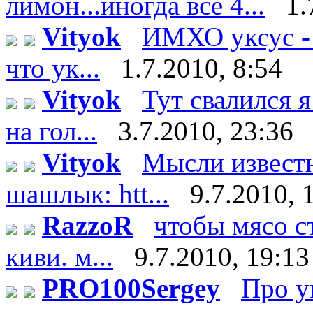
лимон...иногда все 4...
1.
Vityok
ИМХО уксус - 
что ук...
1.7.2010, 8:54
Vityok
Тут свалился я
на гол...
3.7.2010, 23:36
Vityok
Мысли известн
шашлык: htt...
9.7.2010, 
RazzoR
чтобы мясо ст
киви. м...
9.7.2010, 19:13
PRO100Sergey
Про у