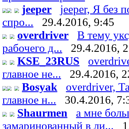
jeeper
jeeper, Я без 
спро...
29.4.2016, 9:45
overdriver
В тему укс
рабочего д...
29.4.2016, 
KSE_23RUS
overdriv
главное не...
29.4.2016, 2
Bosyak
overdriver, Т
главное н...
30.4.2016, 7:
Shaurmen
а мне боль
замаринованный в ли...
1