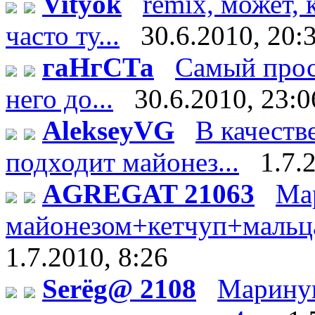
Vityok
remix, может, 
часто ту...
30.6.2010, 20:
гаНгСТа
Самый прос
него до...
30.6.2010, 23:0
AlekseyVG
В качеств
подходит майонез...
1.7.
AGREGAT 21063
Ма
майонезом+кетчуп+мальца 
1.7.2010, 8:26
Serёg@ 2108
Мариную