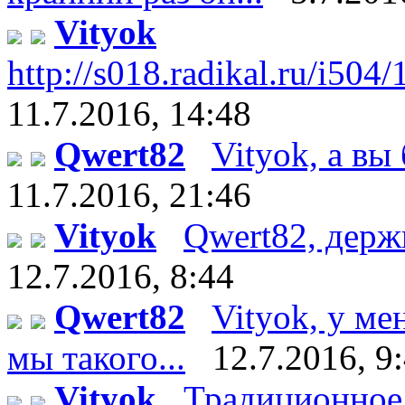
Vityok
http://s018.radikal.ru/i504
11.7.2016, 14:48
Qwert82
Vityok, а вы 
11.7.2016, 21:46
Vityok
Qwert82, держи :
12.7.2016, 8:44
Qwert82
Vityok, у ме
мы такого...
12.7.2016, 9
Vityok
Традиционное 