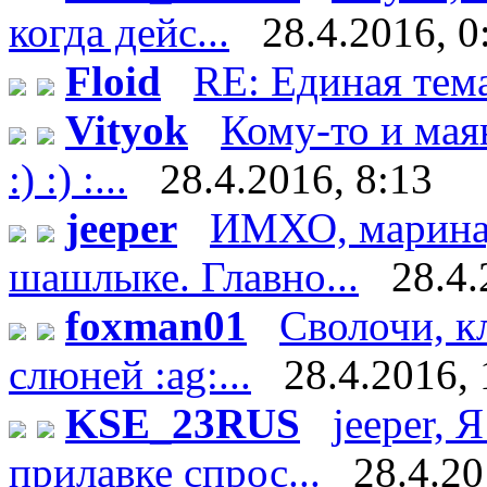
когда дейс...
28.4.2016, 0
Floid
RE: Единая тем
Vityok
Кому-то и мая
:) :) :...
28.4.2016, 8:13
jeeper
ИМХО, маринад 
шашлыке. Главно...
28.4.
foxman01
Сволочи, к
слюней :ag:...
28.4.2016, 
KSE_23RUS
jeeper, 
прилавке спрос...
28.4.20