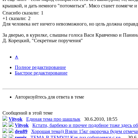
крышкой, и дать немного "потомиться". Мясо станет помягче и
Спасибо сказали:
1
+1 сказали:
2
Для человека нет ничего невозможного, но цель должна оправд
За дверью, в курилке, слышны голоса Васи Кравченко и Панина,
Д. Корецкий, "Секретные поручения"
∧
Полное редактирование
Быстрое редактирование
Авторизуйтесь для ответа в теме
Сообщений в этой теме
Vityok
Единая тема про шашлык
30.6.2010, 18:55
Vityok
Кстати, барбекю и прочее подобное тоже здесь об
den89
Хорошая тема)) Взяли 15кг окорочка будем отмечат
remix
ТЕМА В ТЕМУ!!! Как раз собираемся с ке...
30.6