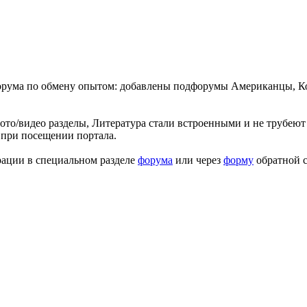
форума по обмену опытом: добавлены подфорумы Американцы, К
ото/видео разделы, Литература стали встроенными и не трубеют 
 при посещении портала.
рации в специальном разделе
форума
или через
форму
обратной с