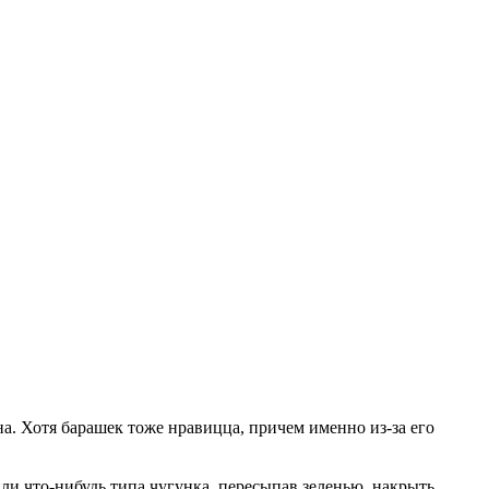
на. Хотя барашек тоже нравицца, причем именно из-за его
 или что-нибудь типа чугунка, пересыпав зеленью, накрыть