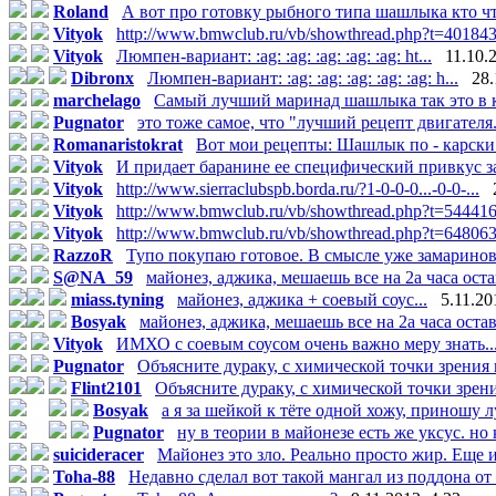
Roland
А вот про готовку рыбного типа шашлыка кто что
Vityok
http://www.bmwclub.ru/vb/showthread.php?t=40184
Vityok
Люмпен-вариант: :ag: :ag: :ag: :ag: :ag: ht...
11.10.
Dibronx
Люмпен-вариант: :ag: :ag: :ag: :ag: :ag: h...
28.
marchelago
Самый лучший маринад шашлыка так это в к
Pugnator
это тоже самое, что "лучший рецепт двигателя.
Romanaristokrat
Вот мои рецепты: Шашлык по - карски О
Vityok
И придает баранине ее специфический привкус за
Vityok
http://www.sierraclubspb.borda.ru/?1-0-0-0...-0-0-...
Vityok
http://www.bmwclub.ru/vb/showthread.php?t=54441
Vityok
http://www.bmwclub.ru/vb/showthread.php?t=64806
RazzoR
Тупо покупаю готовое. В смысле уже замаринова
S@NA_59
майонез, аджика, мешаешь все на 2а часа остав
miass.tyning
майонез, аджика + соевый соус...
5.11.20
Bosyak
майонез, аджика, мешаешь все на 2а часа остави
Vityok
ИМХО с соевым соусом очень важно меру знать....
Pugnator
Объясните дураку, с химической точки зрения к
Flint2101
Объясните дураку, с химической точки зрени
Bosyak
а я за шейкой к тёте одной хожу, приношу лу
Pugnator
ну в теории в майонезе есть же уксус. но 
suicideracer
Майонез это зло. Реально просто жир. Еще и
Toha-88
Недавно сделал вот такой мангал из поддона от 