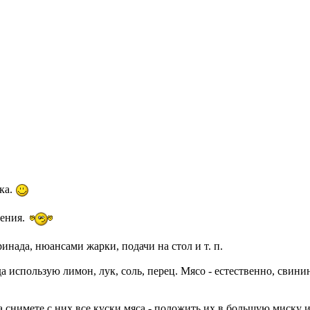
ка.
ления.
нада, нюансами жарки, подачи на стол и т. п.
 использую лимон, лук, соль, перец. Мясо - естественно, свини
гда снимете с них все куски мяса - положить их в большую миску