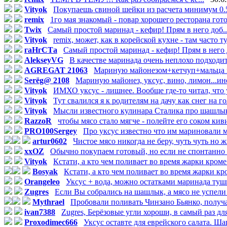
Vityok
Покупаешь свиной шейки из расчета минимум 0.5 
remix
1го мая знакомый - повар хорошего ресторана гото
Twix
Самый простой маринад - кефир! Прям в него доб..
Vityok
remix, может, как в корейской кухне - там часто ту.
гаНгСТа
Самый простой маринад - кефир! Прям в него д
AlekseyVG
В качестве маринада очень неплохо подходит
AGREGAT 21063
Мариную майонезом+кетчуп+мальца ви
Serёg@ 2108
Мариную майонез, уксус, вино, лимон...иног
Vityok
ИМХО уксус - лишнее. Вообще где-то читал, что у
Vityok
Тут свалился я к родителям на дачу как снег на гол
Vityok
Мысли известного кулинара Сталика про шашлык: 
RazzoR
чтобы мясо стало мягче - полейте его соком киви.
PRO100Sergey
Про уксус известно что им мариновали мя
artur0602
Чистое мясо никогда не беру, чуть чуть но ж
xxOZ
Обычно покупаем готовый, но если не спонтанно е
Vityok
Кстати, а кто чем поливает во время жарки кроме 
Bosyak
Кстати, а кто чем поливает во время жарки кро
Orangeleo
Уксус + вода, можно остатками маринада туши
Zugres
Если Вы собрались на шашлык, а мясо не успели 
Mythrael
Пробовали поливать Чинзано Бьянко, получае
ivan7388
Zugres, Берёзовые угли хороши, в самый раз для
Proxodimec666
Уксус оставте для еврейского салата. Ша