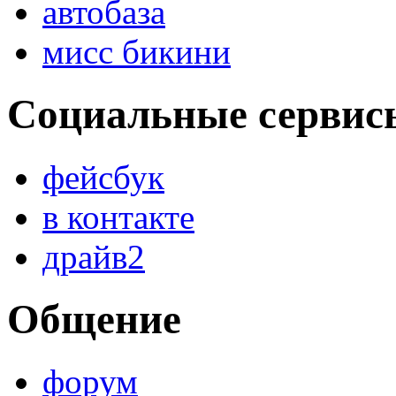
автобаза
мисс бикини
Социальные сервис
фейсбук
в контакте
драйв2
Общение
форум