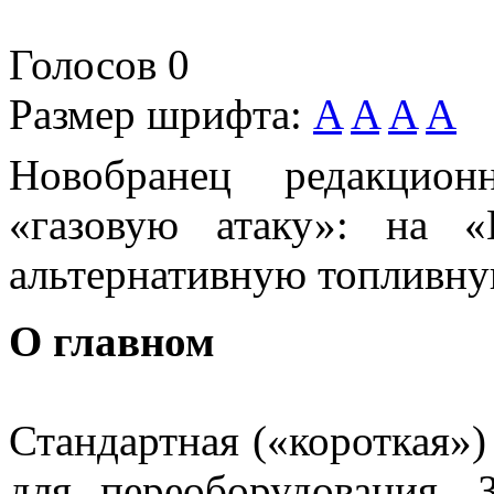
Голосов
0
Размер шрифта:
A
A
A
A
Новобранец редакцион
«газовую атаку»: на 
альтернативную топливну
О главном
Стандартная («короткая»
для переоборудования. З