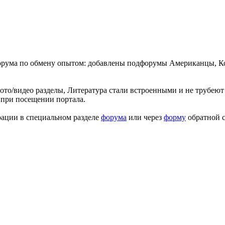
форума по обмену опытом: добавлены подфорумы Американцы, К
ото/видео разделы, Литература стали встроенными и не трубеют 
 при посещении портала.
рации в специальном разделе
форума
или через
форму
обратной с