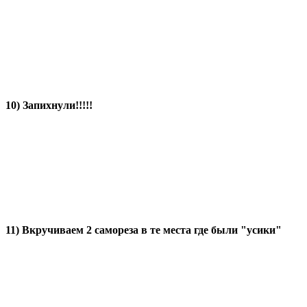
10) Запихнули!!!!!
1
1) Вкручиваем 2 самореза в те места где были "усики"