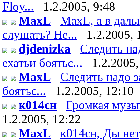
Floy...
1.2.2005, 9:48
MaxL
MaxL, а в даль
слушать? Не...
1.2.2005, 
djdenizka
Следить на
ехатьи боятьс...
1.2.2005,
MaxL
Следить надо з
боятьс...
1.2.2005, 12:10
к014сн
Громкая музыка
1.2.2005, 12:22
MaxL
к014сн, Ды нет