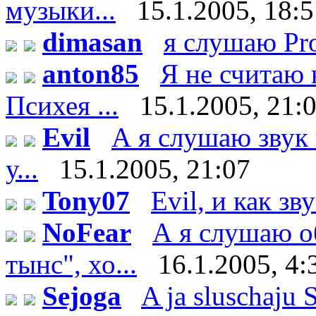
музыки...
15.1.2005, 18:
dimasan
я слушаю Pr
anton85
Я не считаю 
Психея ...
15.1.2005, 21:
Evil
А я слушаю звук 
у...
15.1.2005, 21:07
Tony07
Evil, и как зв
NoFear
А я слушаю о
тынс", хо...
16.1.2005, 4:
Sejoga
A ja sluschaju 