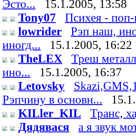
Эсто...
15.1.2005, 13:58
Tony07
Психея - поп-г
lowrider
Рэп наш, ино
иногд...
15.1.2005, 16:22
TheLEX
Треш металл -
ино...
15.1.2005, 16:37
Letovsky
Skazi,GMS,
Рэпчину в основн...
15.1
KILler_KIL
Транс, х
Дядявася
а я звук м