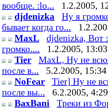
вообще. :lo...
1.2.2005, 1
djdenizka
Ну я громк
бывает когда го...
1.2.200
MaxL
djdenizka, Вот
громко....
1.2.2005, 13:03
Tier
MaxL, Ну не всю 
после в...
5.2.2005, 15:34
NoFear
Tier] Ну не в
после вы...
6.2.2005, 4:29
BaxBani
Треки из Фор