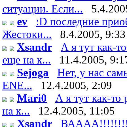
ситуации. Если...
5.4.200
ev
:D последние прио
Жестоки...
8.4.2005, 9:33
Xsandr
А я тут как-то
еще на к...
11.4.2005, 9:1
Sejoga
Нет, у нас са
ENE...
12.4.2005, 2:09
Mari0
А я тут как-то 
на к...
12.4.2005, 11:05
Xsandr
ВАААА!!!!!!!!