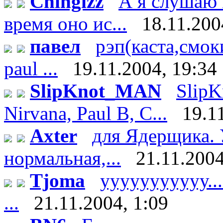
Chingizz
А я слушаю 
время оно ис...
18.11.200
павел
рэп(каста,смоки
paul ...
19.11.2004, 19:34
SlipKnot_MAN
SlipK
Nirvana, Paul B, C...
19.1
Axter
для Ядерщика. 
нормальная,...
21.11.2004
Tjoma
ууууууууууу.....
...
21.11.2004, 1:09