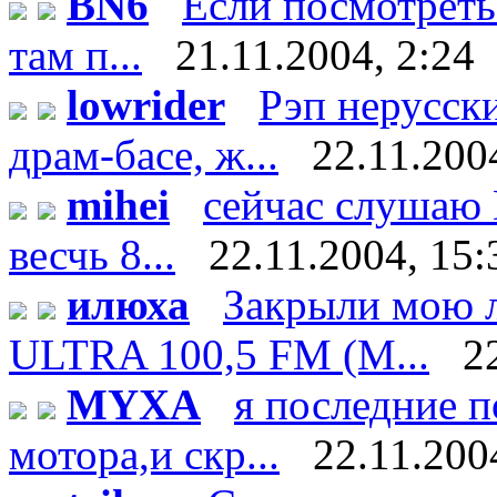
BN6
Если посмотреть
там п...
21.11.2004, 2:24
lowrider
Рэп нерусски
драм-басе, ж...
22.11.200
mihei
сейчас слушаю D
весчь 8...
22.11.2004, 15:
илюха
Закрыли мою 
ULTRA 100,5 FM (М...
2
MYXA
я последние 
мотора,и скр...
22.11.200