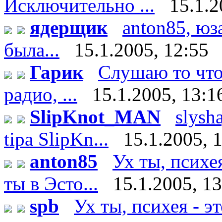
Исключительно ...
15.1.2
ядерщик
anton85, юз
была...
15.1.2005, 12:55
Гарик
Слушаю то что 
радио, ...
15.1.2005, 13:1
SlipKnot_MAN
slysha
tipa SlipKn...
15.1.2005, 
anton85
Ух ты, психе
ты в Эсто...
15.1.2005, 1
spb
Ух ты, психея - э