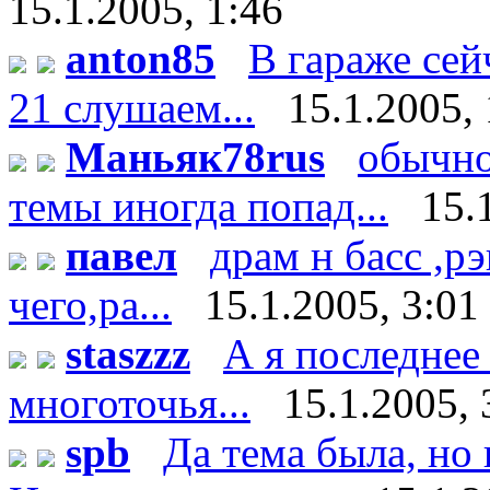
15.1.2005, 1:46
anton85
В гараже сей
21 слушаем...
15.1.2005, 
Маньяк78rus
обычно
темы иногда попад...
15.
павел
драм н басс ,р
чего,ра...
15.1.2005, 3:01
staszzz
А я последнее
многоточья...
15.1.2005, 
spb
Да тема была, но 