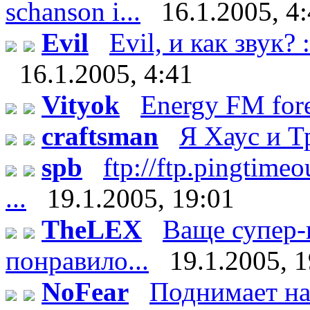
schanson i...
16.1.2005, 4
Evil
Evil, и как звук? 
16.1.2005, 4:41
Vityok
Energy FM fore
craftsman
Я Хаус и 
spb
ftp://ftp.pingtim
...
19.1.2005, 19:01
TheLEX
Ваще супер-
понравило...
19.1.2005, 
NoFear
Поднимает нас