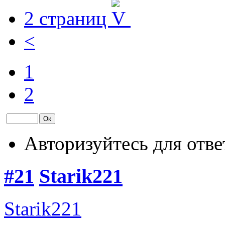
2 страниц
<
1
2
Авторизуйтесь для отве
#21
Starik221
Starik221