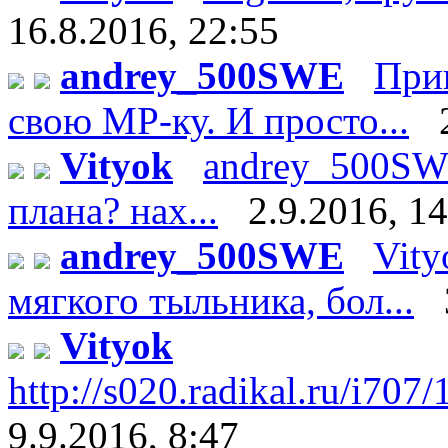
16.8.2016, 22:55
andrey_500SWE
Приш
свою МР-ку. И просто...
Vityok
andrey_500SW
плана? нах...
2.9.2016, 1
andrey_500SWE
Vity
мягкого тыльника, бол...
Vityok
http://s020.radikal.ru/i707
9.9.2016, 8:47