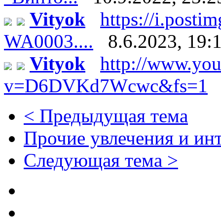
Vityok
https://i.pos
WA0003....
8.6.2023, 19:
Vityok
http://www.yo
v=D6DVKd7Wcwc&fs=1
< Предыдущая тема
Прочие увлечения и ин
Следующая тема >