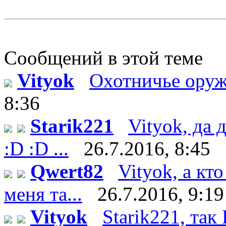
Сообщений в этой теме
Vityok
Охотничье оруж
8:36
Starik221
Vityok, да 
:D :D ...
26.7.2016, 8:45
Qwert82
Vityok, а кто
меня та...
26.7.2016, 9:19
Vityok
Starik221, так