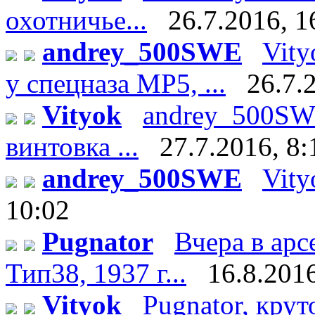
охотничье...
26.7.2016, 1
andrey_500SWE
Vity
у спецназа МР5, ...
26.7.
Vityok
andrey_500SWE
винтовка ...
27.7.2016, 8:
andrey_500SWE
Vity
10:02
Pugnator
Вчера в арс
Тип38, 1937 г...
16.8.2016
Vityok
Pugnator, крут