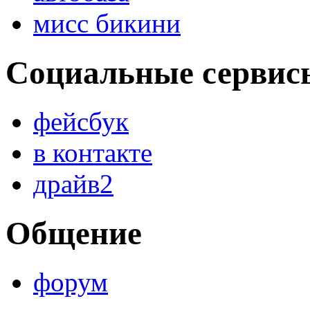
мисс бикини
Социальные сервис
фейсбук
в контакте
драйв2
Общение
форум