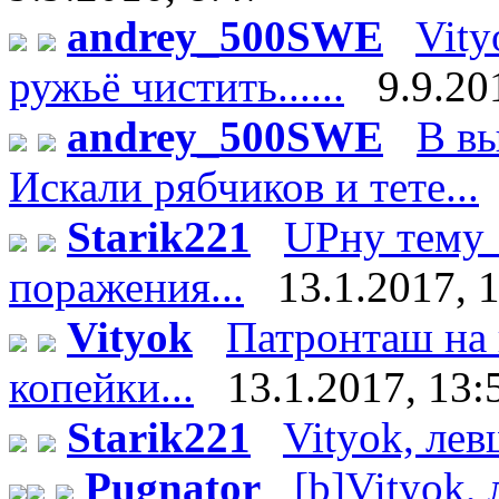
andrey_500SWE
Vity
ружьё чистить......
9.9.20
andrey_500SWE
В вы
Искали рябчиков и тете...
Starik221
UPну тему 
поражения...
13.1.2017, 
Vityok
Патронташ на 
копейки...
13.1.2017, 13:
Starik221
Vityok, лев
Pugnator
[b]Vityok,