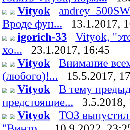
Vityok
andrey_500SWE
Вроде фун...
13.1.2017, 
igorich-33
Vityok, "эт
хо...
23.1.2017, 16:45
Vityok
Внимание все
(любого)!...
15.5.2017, 1
Vityok
В тему преды
предстоящие...
3.5.2018,
Vityok
ТОЗ выпустил
"Винто...
10.9.2022, 23:2