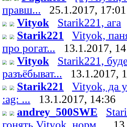
правш...
25.1.2017, 17:01
Vityok
Starik221, ага
Starik221
Vityok, пан
про рогат...
13.1.2017, 14
Vityok
Starik221, бу
разъёбыват...
13.1.2017, 
Starik221
Vityok, да 
:ag: ...
13.1.2017, 14:36
andrey_500SWE
Star
гонять Vityok, норм...
13