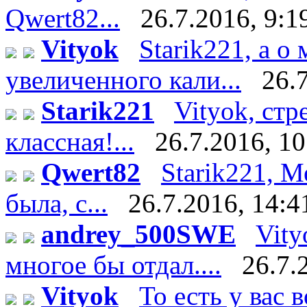
Qwert82...
26.7.2016, 9:1
Vityok
Starik221, а 
увеличенного кали...
26.
Starik221
Vityok, стр
классная!...
26.7.2016, 10
Qwert82
Starik221, М
была, с...
26.7.2016, 14:4
andrey_500SWE
Vity
многое бы отдал....
26.7.
Vityok
То есть у вас