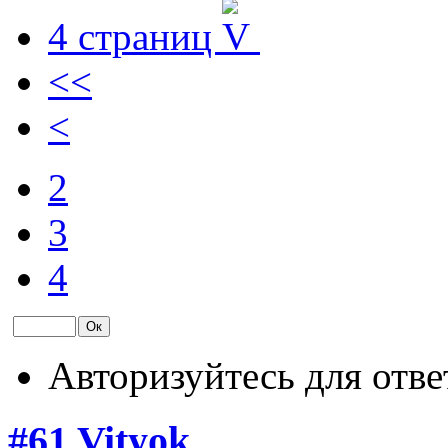
4 страниц
<<
<
2
3
4
Авторизуйтесь для отве
#61
Vityok