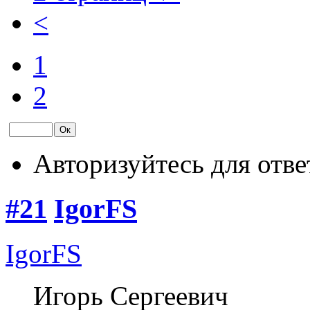
<
1
2
Авторизуйтесь для отве
#21
IgorFS
IgorFS
Игорь Сергеевич