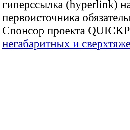
гиперссылка (hyperlink) н
первоисточника обязатель
Спонсор проекта QUICK
негабаритных и сверхтяж