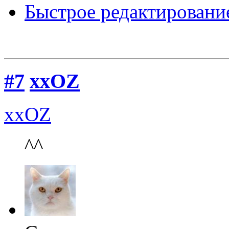
Быстрое редактировани
#7
xxOZ
xxOZ
^^