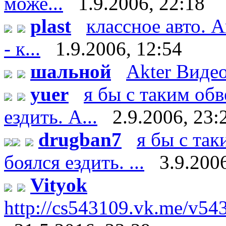
може...
1.9.2006, 22:18
plast
классное авто. А
- к...
1.9.2006, 12:54
шальной
Akter Видео
yuer
я бы с таким об
ездить. А...
2.9.2006, 23:
drugban7
я бы с та
боялся ездить. ...
3.9.2006
Vityok
http://cs543109.vk.me/v5