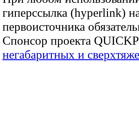
гиперссылка (hyperlink) н
первоисточника обязатель
Спонсор проекта QUICK
негабаритных и сверхтяж