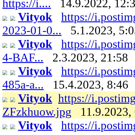
https://i....
14.9.2022, 12:
Vityok
https://i.post
2023-01-0...
5.1.2023, 5:
Vityok
https://i.post
4-BAF...
2.3.2023, 21:58
Vityok
https://i.post
485a-a...
15.4.2023, 8:46
Vityok
https://i.posti
ZFzkhuow.jpg
11.9.2023,
Vityok
https://i.post