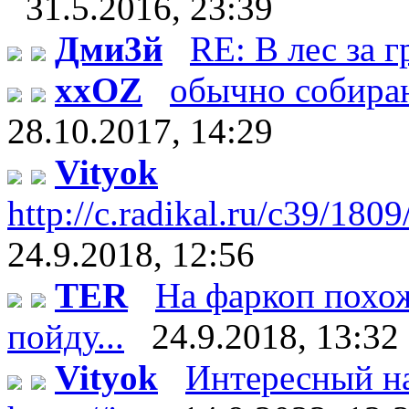
31.5.2016, 23:39
Дми3й
RE: В лес за 
xxOZ
обычно собираю 
28.10.2017, 14:29
Vityok
http://c.radikal.ru/c39/18
24.9.2018, 12:56
TER
На фаркоп похож
пойду...
24.9.2018, 13:32
Vityok
Интересный на