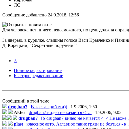
ЛС
Сообщение добавлено 24.9.2018, 12:56
Для человека нет ничего невозможного, но цель должна оправд
За дверью, в курилке, слышны голоса Васи Кравченко и Панина,
Д. Корецкий, "Секретные поручения"
∧
Полное редактирование
Быстрое редактирование
Сообщений в этой теме
drugban7
В лес за грибами))
1.9.2006, 1:50
Akter
drugban7 видео не качается <_...
1.9.2006, 9:02
drugban7
[b]drugban7 видео не качается <_< Не може..
plast
классное авто. Аглавное такие грязи не бояться - к..