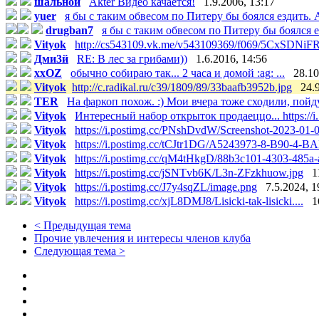
шальной
Akter Видео качается!
1.9.2006, 13:17
yuer
я бы с таким обвесом по Питеру бы боялся ездить. А
drugban7
я бы с таким обвесом по Питеру бы боялся ез
Vityok
http://cs543109.vk.me/v543109369/f069/5CxSDNiFR
Дми3й
RE: В лес за грибами))
1.6.2016, 14:56
xxOZ
обычно собираю так... 2 часа и домой :ag: ...
28.10
Vityok
http://c.radikal.ru/c39/1809/89/33baafb3952b.jpg
24.
TER
На фаркоп похож. :) Мои вчера тоже сходили, пойду
Vityok
Интересный набор открыток продаеццо... https://i..
Vityok
https://i.postimg.cc/PNshDvdW/Screenshot-2023-01-0.
Vityok
https://i.postimg.cc/tCJtr1DG/A5243973-8-B90-4-BAF
Vityok
https://i.postimg.cc/qM4tHkgD/88b3c101-4303-485a-a
Vityok
https://i.postimg.cc/jSNTvb6K/L3n-ZFzkhuow.jpg
1
Vityok
https://i.postimg.cc/J7y4sqZL/image.png
7.5.2024, 1
Vityok
https://i.postimg.cc/xjL8DMJ8/Lisicki-tak-lisicki....
1
< Предыдущая тема
Прочие увлечения и интересы членов клуба
Следующая тема >