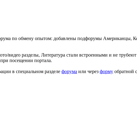
форума по обмену опытом: добавлены подфорумы Американцы, К
ото/видео разделы, Литература стали встроенными и не трубеют 
 при посещении портала.
рации в специальном разделе
форума
или через
форму
обратной с