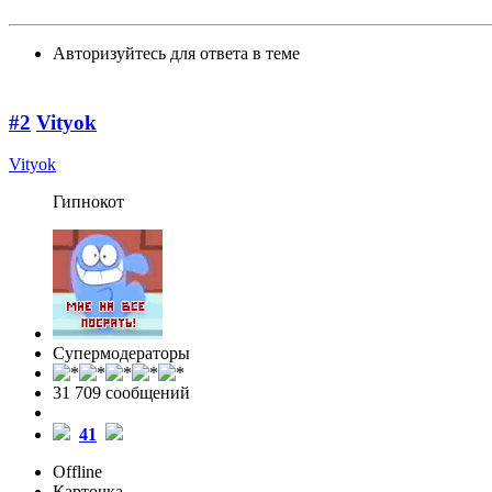
Авторизуйтесь для ответа в теме
#2
Vityok
Vityok
Гипнокот
Супермодераторы
31 709 cообщений
41
Offline
Карточка