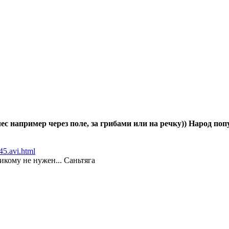
лес например через поле, за грибами или на речку)) Народ поп
345.avi.html
 никому не нужен... Саньтяга