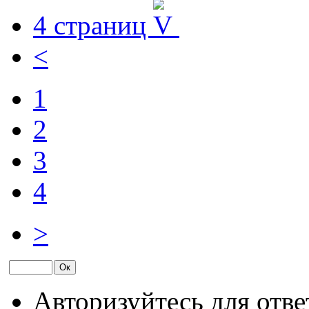
4 страниц
<
1
2
3
4
>
Авторизуйтесь для отве