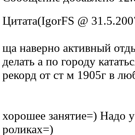
Цитата(IgorFS @ 31.5.200
ща наверно активный отды
делать а по городу кататьс
рекорд от ст м 1905г в л
хорошее занятие=) Надо у
роликах=)