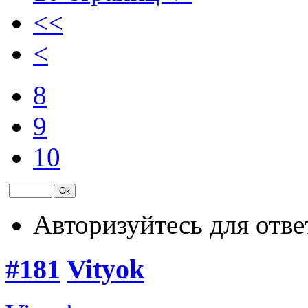
<<
<
8
9
10
Авторизуйтесь для отве
#181
Vityok