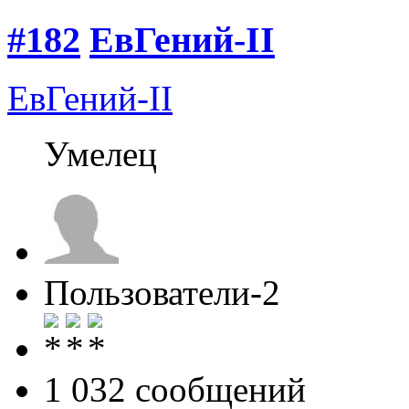
#182
ЕвГений-II
ЕвГений-II
Умелец
Пользователи-2
1 032 cообщений