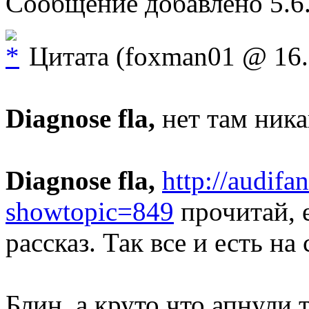
Сообщение добавлено 5.6.
Цитата (foxman01 @ 16.1
Diagnose fla,
нет там никак
Diagnose fla,
http://audifa
showtopic=849
прочитай, 
рассказ. Так все и есть на
Блин, а круто что апнули