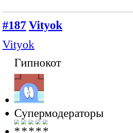
#187
Vityok
Vityok
Гипнокот
Супермодераторы