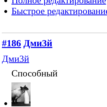
Полное редактирование
Быстрое редактировани
#186
Дми3й
Дми3й
Способный