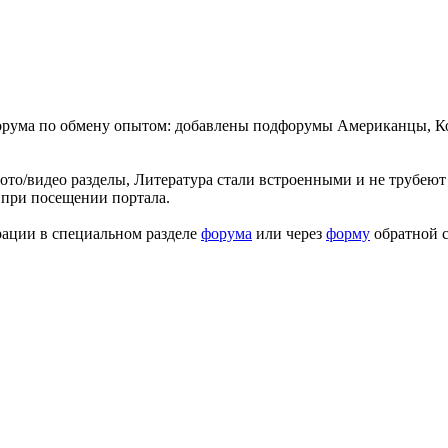
форума по обмену опытом: добавлены подфорумы Американцы, К
ото/видео разделы, Литература стали встроенными и не трубеют 
 при посещении портала.
рации в специальном разделе
форума
или через
форму
обратной с