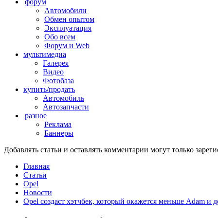
форум
Автомобили
Обмен опытом
Эксплуатация
Обо всем
Форум и Web
мультимедиа
Галерея
Видео
Фотобаза
купить/продать
Автомобиль
Автозапчасти
разное
Реклама
Баннеры
Добавлять статьи и оставлять комментарии могут только заре
Главная
Статьи
Opel
Новости
Opel создаст хэтчбек, который окажется меньше Adam и д