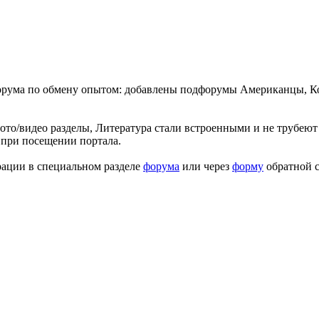
форума по обмену опытом: добавлены подфорумы Американцы, К
ото/видео разделы, Литература стали встроенными и не трубеют 
 при посещении портала.
рации в специальном разделе
форума
или через
форму
обратной с