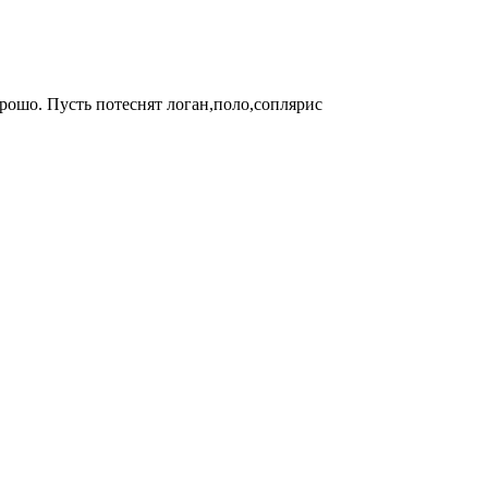
рошо. Пусть потеснят логан,поло,соплярис