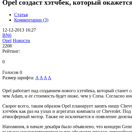
Opel создаст хэтчбек, который окажет
Статья
Комментарии (3)
12-12-2013 16:27
BN6
Opel
Новости
2208
Рейтинг:
0
Голосов
0
Размер шрифта:
A
A
A
A
Opel работает над созданием нового хэтчбека, который станет
чем Adam, и ее стоимость будет ниже, чем у Corsa. Согласно ин
Скорее всего, таким образом Opel планирует занять нишу Chevr
хэтчбек как раз на узлах и агрегатах компакта от Chevrolet.
атмосферный мотор. Также не исключается и появление дизель
Напомним, в начале декабря было объявлено, что концерн Gener
вызвано неудовлетворительными объемами продаж автомобилей