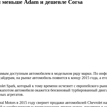
ся меньше Adam и дешевле Corsa
 самым доступным автомобилем в модельном ряду марки. По инфо
сайдерам, на рынке автомобиль появится к концу 2015 года, а его
olet Spark, который к тому времени исчезнет с европейского рын
 Под капотом автомобиля окажется бензиновый турбированный дв
ных агрегатов.
al Motors в 2015 году свернет продажи автомобилей Chevrolet н
 и необходимостью реорганизации других марок, входящих в с