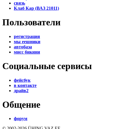
связь
Клаб Кар (ВАЗ 21011)
Пользователи
регистрация
мы еешники
автобаза
мисс бикини
Социальные сервисы
фейсбук
в контакте
драйв2
Общение
форум
© 2002-2026 ÜHING VAZ.EE