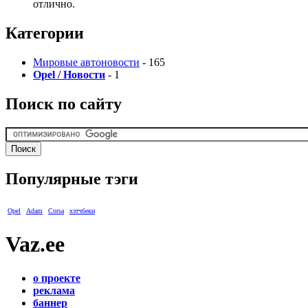
отлично.
Категории
Мировые автоновости
- 165
Opel / Новости
- 1
Поиск по сайту
Популярные тэги
Opel
Adam
Corsa
хэтчбеки
Vaz.ee
о проекте
реклама
баннер