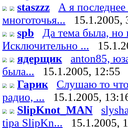
staszzz
А я последнее
многоточья...
15.1.2005, 
spb
Да тема была, но 
Исключительно ...
15.1.2
ядерщик
anton85, юз
была...
15.1.2005, 12:55
Гарик
Слушаю то что 
радио, ...
15.1.2005, 13:1
SlipKnot_MAN
slysha
tipa SlipKn...
15.1.2005, 