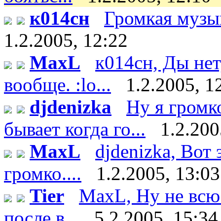
к014сн
Громкая музыка
1.2.2005, 12:22
MaxL
к014сн, Ды нет
вообще. :lo...
1.2.2005, 1
djdenizka
Ну я громк
бывает когда го...
1.2.200
MaxL
djdenizka, Вот
громко....
1.2.2005, 13:03
Tier
MaxL, Ну не всю 
после в...
5.2.2005, 15:34