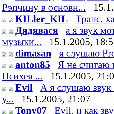
Рэпчину в основн...
15.1
KILler_KIL
Транс, х
Дядявася
а я звук м
музыки...
15.1.2005, 18:
dimasan
я слушаю Pr
anton85
Я не считаю 
Психея ...
15.1.2005, 21:
Evil
А я слушаю звук 
у...
15.1.2005, 21:07
Tony07
Evil, и как зв