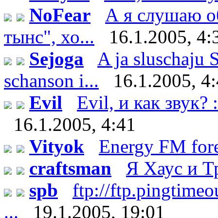
NoFear
А я слушаю о
тынс", хо...
16.1.2005, 4:
Sejoga
A ja sluschaju 
schanson i...
16.1.2005, 4
Evil
Evil, и как звук? 
16.1.2005, 4:41
Vityok
Energy FM fore
craftsman
Я Хаус и 
spb
ftp://ftp.pingtim
...
19.1.2005, 19:01