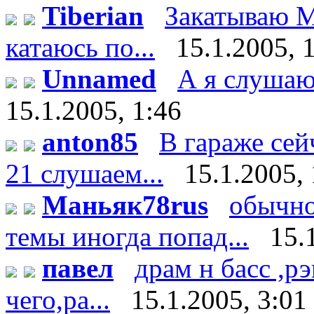
Tiberian
Закатываю М
катаюсь по...
15.1.2005, 
Unnamed
А я слушаю 
15.1.2005, 1:46
anton85
В гараже сей
21 слушаем...
15.1.2005, 
Маньяк78rus
обычно
темы иногда попад...
15.
павел
драм н басс ,р
чего,ра...
15.1.2005, 3:01