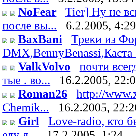
NoFear
Tier] Ну не в
после вы...
6.2.2005, 4:29
BaxBani
Треки из Фор
DMX,BennyBenassi,Каста :)
ValkVolvo
почти всег
тые . во...
16.2.2005, 22:
Roman26
http://www.
Chemik...
16.2.2005, 22:2
Girl
Love-radio, кто 
еду д...
17.2.2005, 1:24