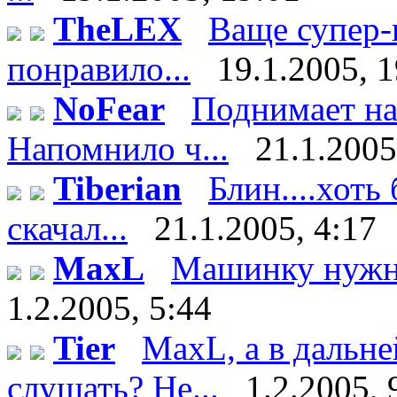
TheLEX
Ваще супер-
понравило...
19.1.2005, 
NoFear
Поднимает нас
Напомнило ч...
21.1.2005
Tiberian
Блин....хоть 
скачал...
21.1.2005, 4:17
MaxL
Машинку нужно
1.2.2005, 5:44
Tier
MaxL, а в дальн
слушать? Не...
1.2.2005, 