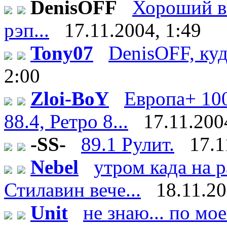
DenisOFF
Хороший вы
рэп...
17.11.2004, 1:49
Tony07
DenisOFF, куд
2:00
Zloi-BoY
Европа+ 100
88.4, Ретро 8...
17.11.200
-SS-
89.1 Рулит.
17.1
Nebel
утром када на 
Стилавин вече...
18.11.20
Unit
не знаю... по мо