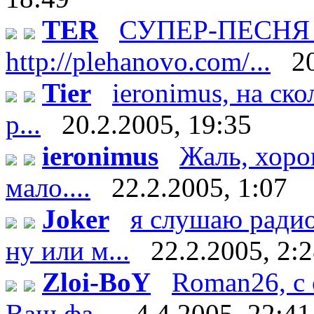
TER
СУПЕР-ПЕСНЯ п
http://plehanovo.com/...
2
Tier
ieronimus, на ско
р...
20.2.2005, 19:35
ieronimus
Жаль, хоро
мало....
22.2.2005, 1:07
Joker
я слушаю ради
ну или м...
22.2.2005, 2:
Zloi-BoY
Roman26, с 
Ваш фа...
4.4.2005, 22:41