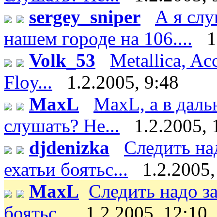
sergey_sniper
А я сл
нашем городе на 106....
1
Volk_53
Metallica, Ac
Floy...
1.2.2005, 9:48
MaxL
MaxL, а в даль
слушать? Не...
1.2.2005, 
djdenizka
Следить на
ехатьи боятьс...
1.2.2005,
MaxL
Следить надо за
боятьс...
1.2.2005, 12:10