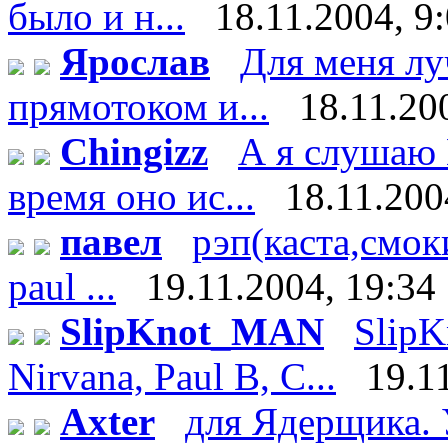
было и н...
18.11.2004, 9
Ярослав
Для меня лу
прямотоком и...
18.11.20
Chingizz
А я слушаю 
время оно ис...
18.11.200
павел
рэп(каста,смоки
paul ...
19.11.2004, 19:34
SlipKnot_MAN
SlipK
Nirvana, Paul B, C...
19.1
Axter
для Ядерщика. 