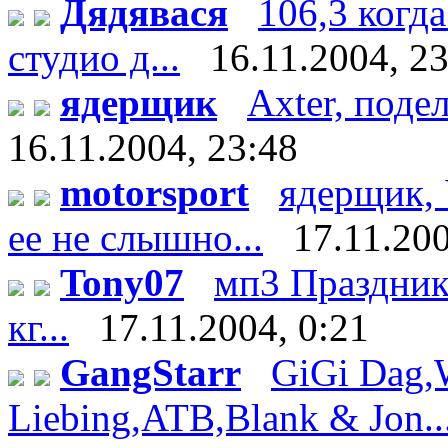
Дядявася
106,3 когда
студио д...
16.11.2004, 2
ядерщик
Axter, поде
16.11.2004, 23:48
motorsport
ядерщик, 
ее не слышно...
17.11.200
Tony07
мп3 Праздник 
кг...
17.11.2004, 0:21
GangStarr
GiGi Dag,
Liebing,ATB,Blank & Jon..