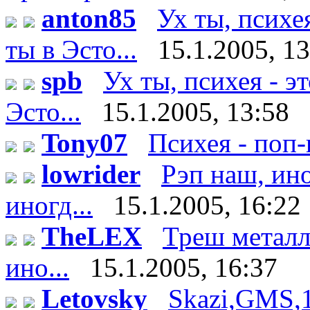
anton85
Ух ты, психе
ты в Эсто...
15.1.2005, 1
spb
Ух ты, психея - э
Эсто...
15.1.2005, 13:58
Tony07
Психея - поп-г
lowrider
Рэп наш, ино
иногд...
15.1.2005, 16:22
TheLEX
Треш металл -
ино...
15.1.2005, 16:37
Letovsky
Skazi,GMS,