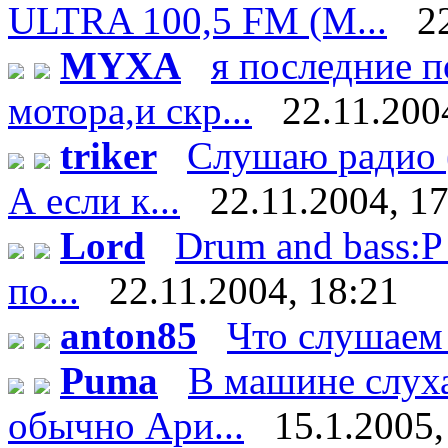
ULTRA 100,5 FM (М...
2
MYXA
я последние 
мотора,и скр...
22.11.200
triker
Слушаю радио (
А если к...
22.11.2004, 1
Lord
Drum and bass:P 
по...
22.11.2004, 18:21
anton85
Что слушаем
Puma
В машине слух
обычно Ари...
15.1.2005,