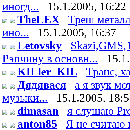
иногд...
15.1.2005, 16:22
TheLEX
Треш металл -
ино...
15.1.2005, 16:37
Letovsky
Skazi,GMS,
Рэпчину в основн...
15.1
KILler_KIL
Транс, х
Дядявася
а я звук м
музыки...
15.1.2005, 18:
dimasan
я слушаю Pr
anton85
Я не считаю 