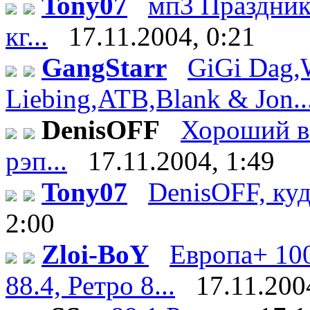
Tony07
мп3 Праздник 
кг...
17.11.2004, 0:21
GangStarr
GiGi Dag,
Liebing,ATB,Blank & Jon..
DenisOFF
Хороший вы
рэп...
17.11.2004, 1:49
Tony07
DenisOFF, куд
2:00
Zloi-BoY
Европа+ 100
88.4, Ретро 8...
17.11.200