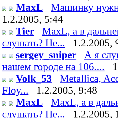
MaxL
Машинку нужно
1.2.2005, 5:44
Tier
MaxL, а в дальн
слушать? Не...
1.2.2005, 
sergey_sniper
А я сл
нашем городе на 106....
1
Volk_53
Metallica, Ac
Floy...
1.2.2005, 9:48
MaxL
MaxL, а в даль
слушать? Не...
1.2.2005, 