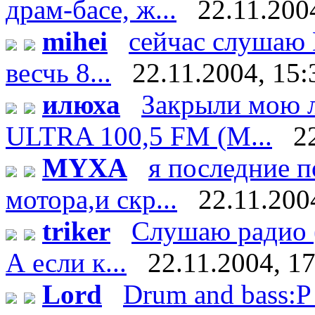
драм-басе, ж...
22.11.200
mihei
сейчас слушаю D
весчь 8...
22.11.2004, 15:
илюха
Закрыли мою 
ULTRA 100,5 FM (М...
2
MYXA
я последние 
мотора,и скр...
22.11.200
triker
Слушаю радио (
А если к...
22.11.2004, 1
Lord
Drum and bass:P 