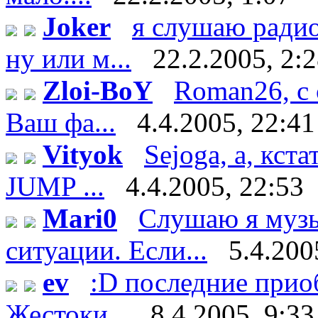
Joker
я слушаю ради
ну или м...
22.2.2005, 2:
Zloi-BoY
Roman26, с 
Ваш фа...
4.4.2005, 22:41
Vityok
Sejoga, а, кст
JUMP ...
4.4.2005, 22:53
Mari0
Слушаю я музы
ситуации. Если...
5.4.200
ev
:D последние прио
Жестоки...
8.4.2005, 9:33