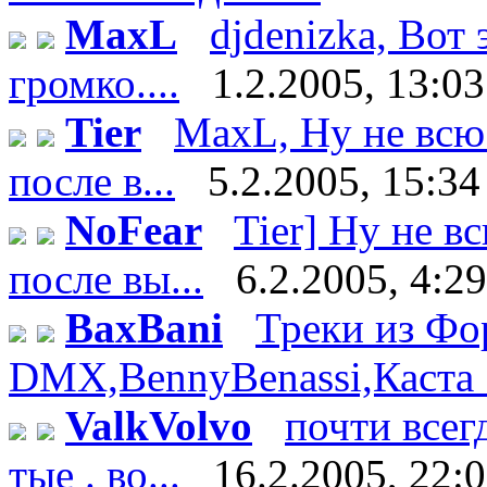
MaxL
djdenizka, Вот
громко....
1.2.2005, 13:03
Tier
MaxL, Ну не всю 
после в...
5.2.2005, 15:34
NoFear
Tier] Ну не в
после вы...
6.2.2005, 4:29
BaxBani
Треки из Фор
DMX,BennyBenassi,Каста :)
ValkVolvo
почти всег
тые . во...
16.2.2005, 22: