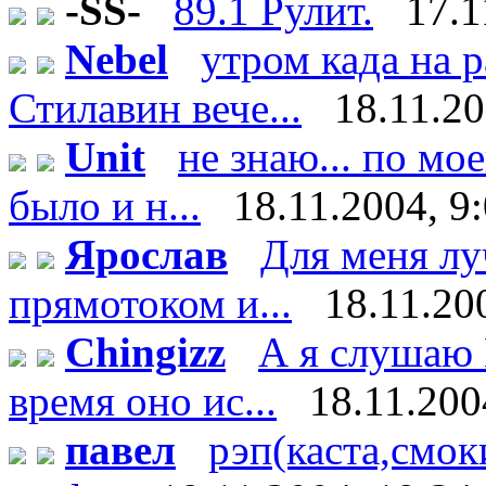
-SS-
89.1 Рулит.
17.1
Nebel
утром када на 
Стилавин вече...
18.11.20
Unit
не знаю... по мо
было и н...
18.11.2004, 9
Ярослав
Для меня лу
прямотоком и...
18.11.20
Chingizz
А я слушаю 
время оно ис...
18.11.200
павел
рэп(каста,смоки