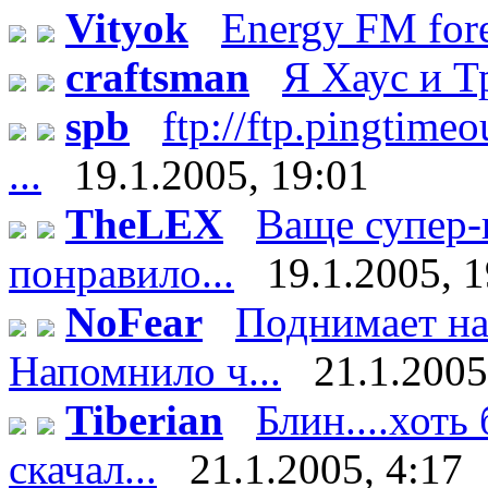
Vityok
Energy FM fore
craftsman
Я Хаус и 
spb
ftp://ftp.pingtim
...
19.1.2005, 19:01
TheLEX
Ваще супер-
понравило...
19.1.2005, 
NoFear
Поднимает нас
Напомнило ч...
21.1.2005
Tiberian
Блин....хоть 
скачал...
21.1.2005, 4:17