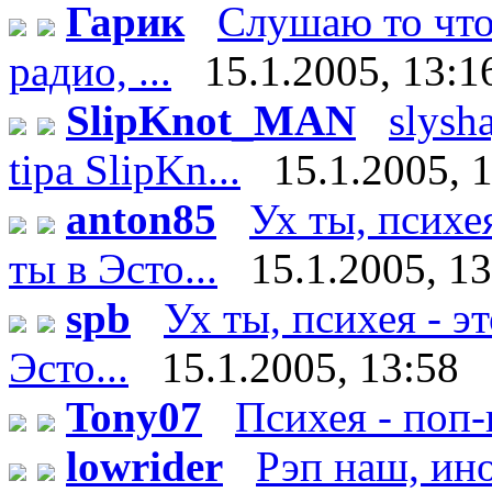
Гарик
Слушаю то что 
радио, ...
15.1.2005, 13:1
SlipKnot_MAN
slysha
tipa SlipKn...
15.1.2005, 
anton85
Ух ты, психе
ты в Эсто...
15.1.2005, 1
spb
Ух ты, психея - э
Эсто...
15.1.2005, 13:58
Tony07
Психея - поп-г
lowrider
Рэп наш, ино