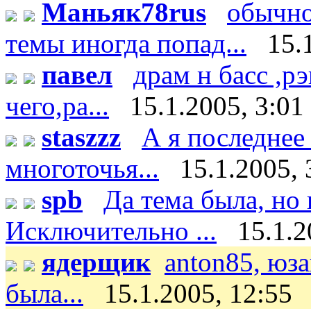
Маньяк78rus
обычно
темы иногда попад...
15.
павел
драм н басс ,р
чего,ра...
15.1.2005, 3:01
staszzz
А я последнее
многоточья...
15.1.2005, 
spb
Да тема была, но 
Исключительно ...
15.1.2
ядерщик
anton85, юз
была...
15.1.2005, 12:55