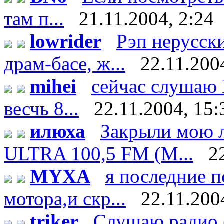
там п...
21.11.2004, 2:24
lowrider
Рэп нерусски
драм-басе, ж...
22.11.200
mihei
сейчас слушаю D
весчь 8...
22.11.2004, 15:
илюха
Закрыли мою 
ULTRA 100,5 FM (М...
2
MYXA
я последние 
мотора,и скр...
22.11.200
triker
Слушаю радио (