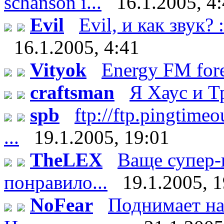
schanson i...
16.1.2005, 4
Evil
Evil, и как звук? 
16.1.2005, 4:41
Vityok
Energy FM fore
craftsman
Я Хаус и 
spb
ftp://ftp.pingtim
...
19.1.2005, 19:01
TheLEX
Ваще супер-
понравило...
19.1.2005, 
NoFear
Поднимает нас