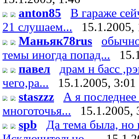
anton85
В гараже сей
21 слушаем...
15.1.2005, 
Маньяк78rus
обычно
темы иногда попад...
15.
павел
драм н басс ,р
чего,ра...
15.1.2005, 3:01
staszzz
А я последнее
многоточья...
15.1.2005, 
spb
Да тема была, но 
Исключительно ...
15.1.2