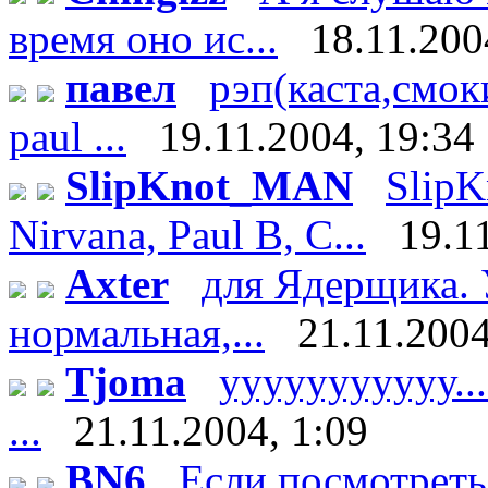
время оно ис...
18.11.200
павел
рэп(каста,смоки
paul ...
19.11.2004, 19:34
SlipKnot_MAN
SlipK
Nirvana, Paul B, C...
19.1
Axter
для Ядерщика. 
нормальная,...
21.11.2004
Tjoma
ууууууууууу.....
...
21.11.2004, 1:09
BN6
Если посмотреть