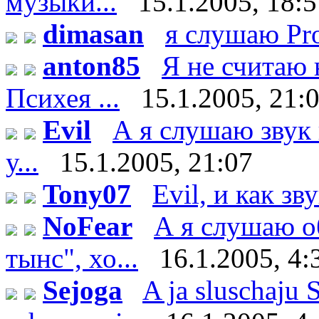
музыки...
15.1.2005, 18:
dimasan
я слушаю Pr
anton85
Я не считаю 
Психея ...
15.1.2005, 21:
Evil
А я слушаю звук 
у...
15.1.2005, 21:07
Tony07
Evil, и как зв
NoFear
А я слушаю о
тынс", хо...
16.1.2005, 4:
Sejoga
A ja sluschaju 