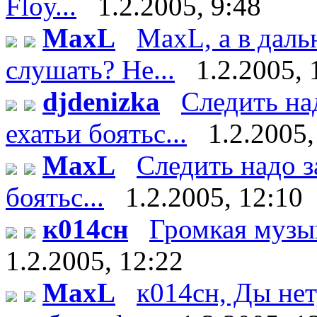
Floy...
1.2.2005, 9:48
MaxL
MaxL, а в даль
слушать? Не...
1.2.2005, 
djdenizka
Следить на
ехатьи боятьс...
1.2.2005,
MaxL
Следить надо з
боятьс...
1.2.2005, 12:10
к014сн
Громкая музыка
1.2.2005, 12:22
MaxL
к014сн, Ды нет