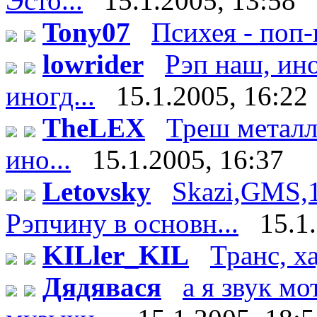
Эсто...
15.1.2005, 13:58
Tony07
Психея - поп-г
lowrider
Рэп наш, ино
иногд...
15.1.2005, 16:22
TheLEX
Треш металл -
ино...
15.1.2005, 16:37
Letovsky
Skazi,GMS,
Рэпчину в основн...
15.1
KILler_KIL
Транс, х
Дядявася
а я звук м