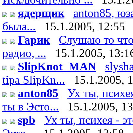
ядерщик
anton85, юз
была...
15.1.2005, 12:55
Гарик
Слушаю то что 
радио, ...
15.1.2005, 13:1
SlipKnot_MAN
slysha
tipa SlipKn...
15.1.2005, 
anton85
Ух ты, психе
ты в Эсто...
15.1.2005, 1
spb
Ух ты, психея - э