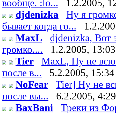
вообще. :lo...
1.2.2005, 1
djdenizka
Ну я громк
бывает когда го...
1.2.200
MaxL
djdenizka, Вот
громко....
1.2.2005, 13:03
Tier
MaxL, Ну не всю 
после в...
5.2.2005, 15:34
NoFear
Tier] Ну не в
после вы...
6.2.2005, 4:29
BaxBani
Треки из Фор