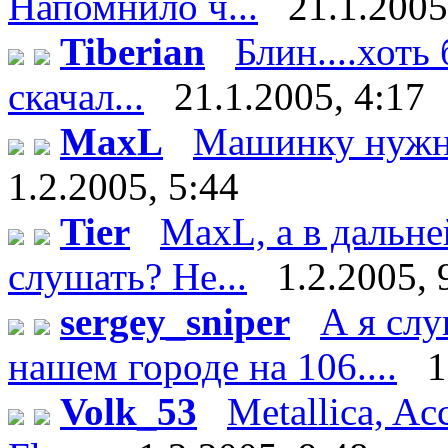
Напомнило ч...
21.1.2005
Tiberian
Блин....хоть 
скачал...
21.1.2005, 4:17
MaxL
Машинку нужно
1.2.2005, 5:44
Tier
MaxL, а в дальн
слушать? Не...
1.2.2005, 
sergey_sniper
А я сл
нашем городе на 106....
1
Volk_53
Metallica, Ac