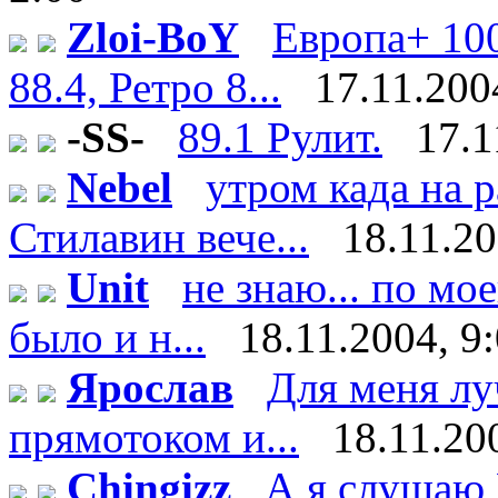
Zloi-BoY
Европа+ 100
88.4, Ретро 8...
17.11.200
-SS-
89.1 Рулит.
17.1
Nebel
утром када на 
Стилавин вече...
18.11.20
Unit
не знаю... по мо
было и н...
18.11.2004, 9
Ярослав
Для меня лу
прямотоком и...
18.11.20
Chingizz
А я слушаю 