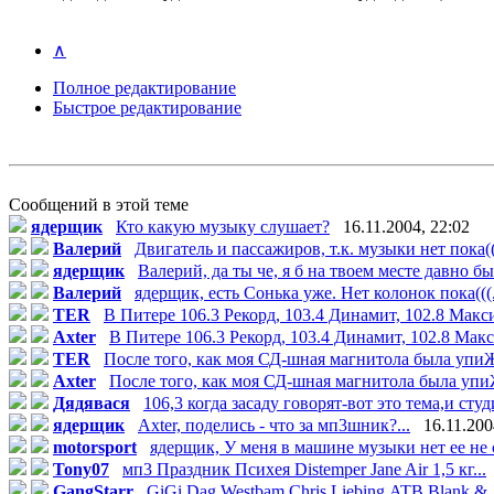
∧
Полное редактирование
Быстрое редактирование
Сообщений в этой теме
ядерщик
Кто какую музыку слушает?
16.11.2004, 22:02
Валерий
Двигатель и пассажиров, т.к. музыки нет пока(((
ядерщик
Валерий, да ты че, я б на твоем месте давно бы
Валерий
ядерщик, есть Сонька уже. Нет колонок пока(((.
TER
В Питере 106.3 Рекорд, 103.4 Динамит, 102.8 Макси
Axter
В Питере 106.3 Рекорд, 103.4 Динамит, 102.8 Макс
TER
После того, как моя СД-шная магнитола была упи
Axter
После того, как моя СД-шная магнитола была упи
Дядявася
106,3 когда засаду говорят-вот это тема,и студи
ядерщик
Axter, поделись - что за мп3шник?...
16.11.200
motorsport
ядерщик, У меня в машине музыки нет ее не 
Tony07
мп3 Праздник Психея Distemper Jane Air 1,5 кг...
GangStarr
GiGi Dag,Westbam,Chris Liebing,ATB,Blank & J