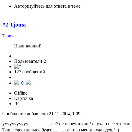
Авторизуйтесь для ответа в теме
#2
Tjoma
Tjoma
Начинающий
Пользователи-2
127 cообщений
0
Offline
Карточка
ЛС
Сообщение добавлено 21.11.2004, 1:09
ууууууууууу................... всё не перечислиш! слухаю всё 
Тише едеш дальше будеш..........от того места куда едеш!=)