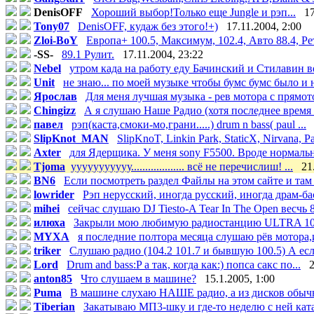
DenisOFF
Хороший выбор!Только еще Jungle и рэп...
17
Tony07
DenisOFF, кудаж без этого!+)
17.11.2004, 2:00
Zloi-BoY
Европа+ 100.5, Максимум, 102.4, Авто 88.4, Рет
-SS-
89.1 Рулит.
17.11.2004, 23:22
Nebel
утром када на работу еду Бачинский и Стилавин ве
Unit
не знаю... по моей музыке чтобы бумс бумс было и н
Ярослав
Для меня лучшая музыка - рев мотора с прямото
Chingizz
А я слушаю Наше Радио (хотя последнее время о
павел
рэп(каста,смоки-мо,грани.....) drum n bass( paul ...
SlipKnot_MAN
SlipKnoT, Linkin Park, StaticX, Nirvana, Pa
Axter
для Ядерщика. У меня sony F5500. Вроде нормальна
Tjoma
ууууууууууу................... всё не перечислиш! ...
21
BN6
Если посмотреть раздел Файлы на этом сайте и там 
lowrider
Рэп нерусский, иногда русский, иногда драм-бас
mihei
сейчас слушаю DJ Tiesto-A Tear In The Open весчь 8
илюха
Закрыли мою любимую радиостанцию ULTRA 100
MYXA
я последние полтора месяца слушаю рёв мотора,и
triker
Слушаю радио (104.2 101.7 и бывшую 100.5) А если
Lord
Drum and bass:P а так, когда как:) попса сакс по...
2
anton85
Что слушаем в машине?
15.1.2005, 1:00
Puma
В машине слухаю НАШЕ радио, а из дисков обычн
Tiberian
Закатываю МП3-шку и где-то неделю с ней ката