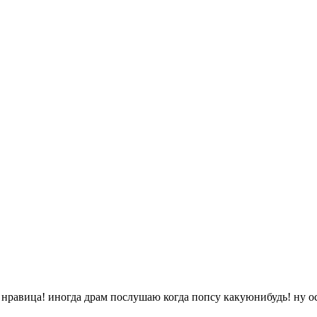
что мне нравица! иногда драм послушаю когда попсу какуюнибудь! н