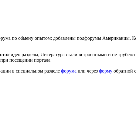
форума по обмену опытом: добавлены подфорумы Американцы, К
ото/видео разделы, Литература стали встроенными и не трубеют 
 при посещении портала.
рации в специальном разделе
форума
или через
форму
обратной с