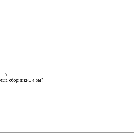
.. )
мые сборники.. а вы?