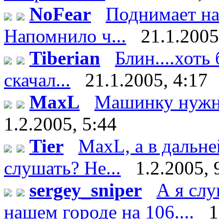
NoFear
Поднимает нас
Напомнило ч...
21.1.2005
Tiberian
Блин....хоть 
скачал...
21.1.2005, 4:17
MaxL
Машинку нужно
1.2.2005, 5:44
Tier
MaxL, а в дальн
слушать? Не...
1.2.2005, 
sergey_sniper
А я сл
нашем городе на 106....
1