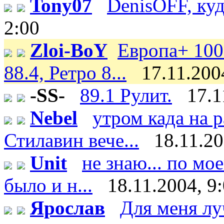
Tony07
DenisOFF, куд
2:00
Zloi-BoY
Европа+ 100
88.4, Ретро 8...
17.11.200
-SS-
89.1 Рулит.
17.1
Nebel
утром када на 
Стилавин вече...
18.11.20
Unit
не знаю... по мо
было и н...
18.11.2004, 9
Ярослав
Для меня лу