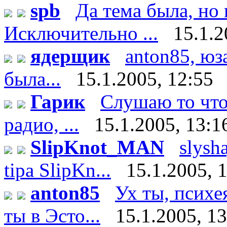
spb
Да тема была, но 
Исключительно ...
15.1.2
ядерщик
anton85, юз
была...
15.1.2005, 12:55
Гарик
Слушаю то что 
радио, ...
15.1.2005, 13:1
SlipKnot_MAN
slysha
tipa SlipKn...
15.1.2005, 
anton85
Ух ты, психе
ты в Эсто...
15.1.2005, 1