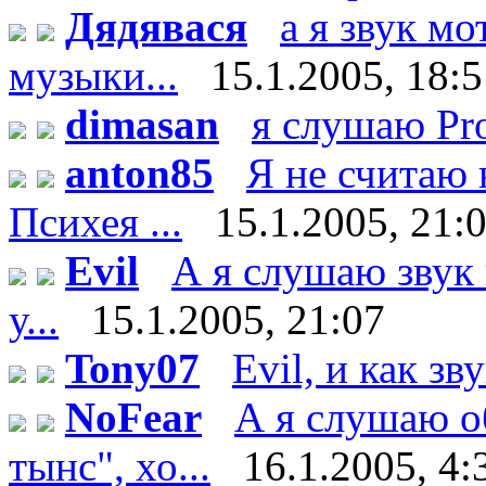
Дядявася
а я звук м
музыки...
15.1.2005, 18:
dimasan
я слушаю Pr
anton85
Я не считаю 
Психея ...
15.1.2005, 21:
Evil
А я слушаю звук 
у...
15.1.2005, 21:07
Tony07
Evil, и как зв
NoFear
А я слушаю о
тынс", хо...
16.1.2005, 4: