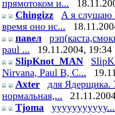
прямотоком и...
18.11.20
Chingizz
А я слушаю 
время оно ис...
18.11.200
павел
рэп(каста,смоки
paul ...
19.11.2004, 19:34
SlipKnot_MAN
SlipK
Nirvana, Paul B, C...
19.1
Axter
для Ядерщика. 
нормальная,...
21.11.2004
Tjoma
ууууууууууу.....