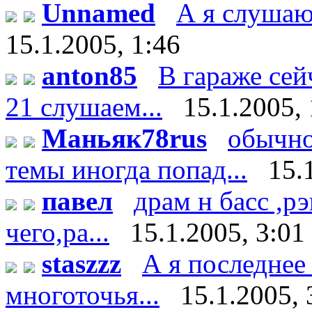
Unnamed
А я слушаю 
15.1.2005, 1:46
anton85
В гараже сей
21 слушаем...
15.1.2005, 
Маньяк78rus
обычно
темы иногда попад...
15.
павел
драм н басс ,р
чего,ра...
15.1.2005, 3:01
staszzz
А я последнее
многоточья...
15.1.2005, 