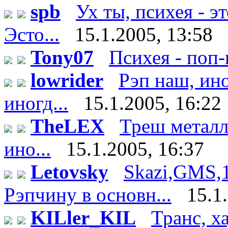
spb
Ух ты, психея - э
Эсто...
15.1.2005, 13:58
Tony07
Психея - поп-г
lowrider
Рэп наш, ино
иногд...
15.1.2005, 16:22
TheLEX
Треш металл -
ино...
15.1.2005, 16:37
Letovsky
Skazi,GMS,
Рэпчину в основн...
15.1
KILler_KIL
Транс, х