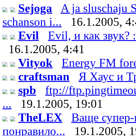
Sejoga
A ja sluschaju 
schanson i...
16.1.2005, 4
Evil
Evil, и как звук? 
16.1.2005, 4:41
Vityok
Energy FM fore
craftsman
Я Хаус и 
spb
ftp://ftp.pingtim
...
19.1.2005, 19:01
TheLEX
Ваще супер-
понравило...
19.1.2005, 