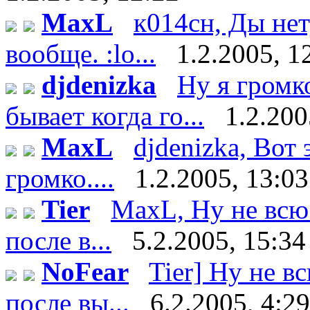
MaxL
к014сн, Ды нет
вообще. :lo...
1.2.2005, 1
djdenizka
Ну я громк
бывает когда го...
1.2.200
MaxL
djdenizka, Вот
громко....
1.2.2005, 13:03
Tier
MaxL, Ну не всю 
после в...
5.2.2005, 15:34
NoFear
Tier] Ну не в
после вы...
6.2.2005, 4:29