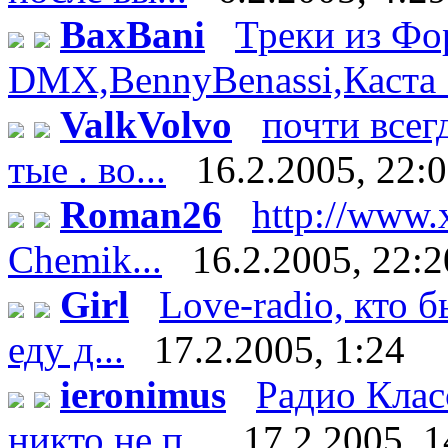
BaxBani
Треки из Фор
DMX,BennyBenassi,Каста :)
ValkVolvo
почти всег
тые . во...
16.2.2005, 22:
Roman26
http://www.
Chemik...
16.2.2005, 22:2
Girl
Love-radio, кто 
еду д...
17.2.2005, 1:24
ieronimus
Радио Клас
никто не п...
17.2.2005, 1