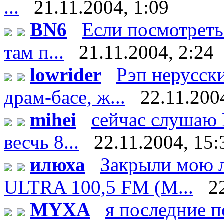
...
21.11.2004, 1:09
BN6
Если посмотреть
там п...
21.11.2004, 2:24
lowrider
Рэп нерусски
драм-басе, ж...
22.11.200
mihei
сейчас слушаю D
весчь 8...
22.11.2004, 15:
илюха
Закрыли мою 
ULTRA 100,5 FM (М...
2
MYXA
я последние 