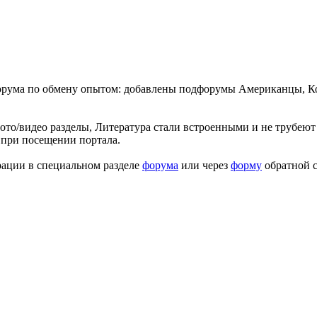
форума по обмену опытом: добавлены подфорумы Американцы, К
ото/видео разделы, Литература стали встроенными и не трубеют 
 при посещении портала.
рации в специальном разделе
форума
или через
форму
обратной с