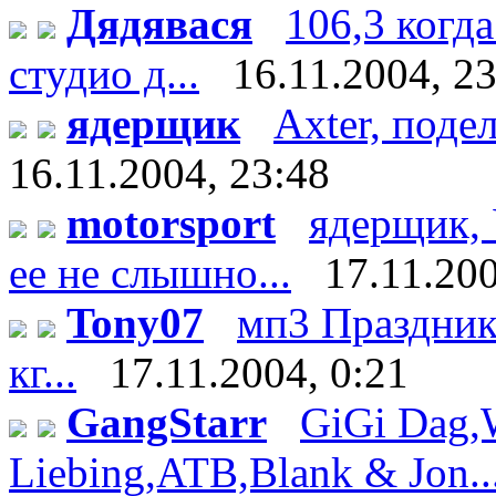
Дядявася
106,3 когда
студио д...
16.11.2004, 2
ядерщик
Axter, поде
16.11.2004, 23:48
motorsport
ядерщик, 
ее не слышно...
17.11.200
Tony07
мп3 Праздник 
кг...
17.11.2004, 0:21
GangStarr
GiGi Dag,
Liebing,ATB,Blank & Jon..