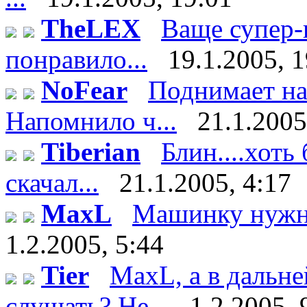
TheLEX
Ваще супер-
понравило...
19.1.2005, 
NoFear
Поднимает нас
Напомнило ч...
21.1.2005
Tiberian
Блин....хоть 
скачал...
21.1.2005, 4:17
MaxL
Машинку нужно
1.2.2005, 5:44
Tier
MaxL, а в дальн
слушать? Не...
1.2.2005, 