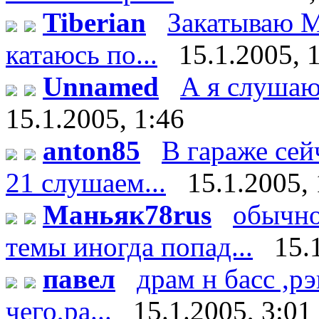
Tiberian
Закатываю М
катаюсь по...
15.1.2005, 
Unnamed
А я слушаю 
15.1.2005, 1:46
anton85
В гараже сей
21 слушаем...
15.1.2005, 
Маньяк78rus
обычно
темы иногда попад...
15.
павел
драм н басс ,р
чего,ра...
15.1.2005, 3:01