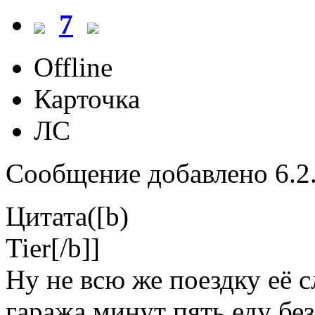
7
Offline
Карточка
ЛС
Сообщение добавлено 6.2.
Цитата([b)
Tier[/b]]
Ну не всю же поездку её с
гаража минут пять еду бе