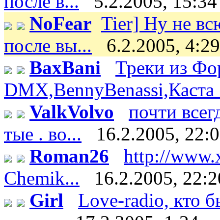
после в...
5.2.2005, 15:34
NoFear
Tier] Ну не вс
после вы...
6.2.2005, 4:29
BaxBani
Треки из Фор
DMX,BennyBenassi,Каста :)
ValkVolvo
почти всег
тые . во...
16.2.2005, 22:
Roman26
http://www.
Chemik...
16.2.2005, 22:2
Girl
Love-radio, кто 