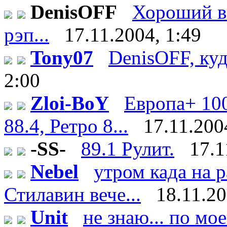
DenisOFF
Хороший вы
рэп...
17.11.2004, 1:49
Tony07
DenisOFF, куд
2:00
Zloi-BoY
Европа+ 100
88.4, Ретро 8...
17.11.200
-SS-
89.1 Рулит.
17.1
Nebel
утром када на 
Стилавин вече...
18.11.20
Unit
не знаю... по мо