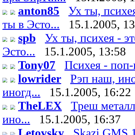
anton85
Ух ты, психе
ты в Эсто...
15.1.2005, 1
spb
Ух ты, психея - э
Эсто...
15.1.2005, 13:58
Tony07
Психея - поп-г
lowrider
Рэп наш, ино
иногд...
15.1.2005, 16:22
TheLEX
Треш металл -
ино...
15.1.2005, 16:37
Letovsky
Skazi,GMS,