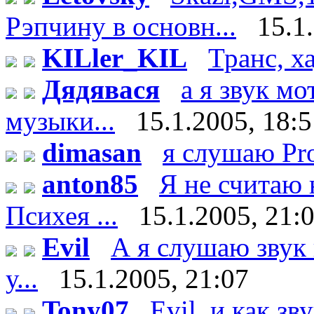
Рэпчину в основн...
15.1
KILler_KIL
Транс, х
Дядявася
а я звук м
музыки...
15.1.2005, 18:
dimasan
я слушаю Pr
anton85
Я не считаю 
Психея ...
15.1.2005, 21:
Evil
А я слушаю звук 
у...
15.1.2005, 21:07
Tony07
Evil, и как зв