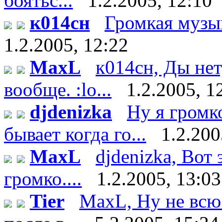
боятьс...
1.2.2005, 12:10
к014сн
Громкая музыка
1.2.2005, 12:22
MaxL
к014сн, Ды нет
вообще. :lo...
1.2.2005, 1
djdenizka
Ну я громк
бывает когда го...
1.2.200
MaxL
djdenizka, Вот
громко....
1.2.2005, 13:03
Tier
MaxL, Ну не всю 