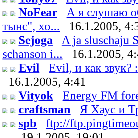
NoFear
А я слушаю о
тынс", хо...
16.1.2005, 4:
Sejoga
A ja sluschaju 
schanson i...
16.1.2005, 4
Evil
Evil, и как звук? 
16.1.2005, 4:41
Vityok
Energy FM fore
craftsman
Я Хаус и 
spb
ftp://ftp.pingtim
...
19.1.2005, 19:01