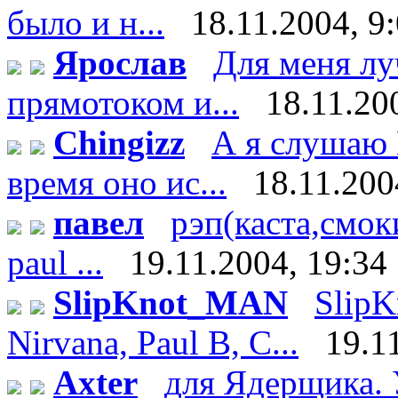
было и н...
18.11.2004, 9
Ярослав
Для меня лу
прямотоком и...
18.11.20
Chingizz
А я слушаю 
время оно ис...
18.11.200
павел
рэп(каста,смоки
paul ...
19.11.2004, 19:34
SlipKnot_MAN
SlipK
Nirvana, Paul B, C...
19.1
Axter
для Ядерщика. 