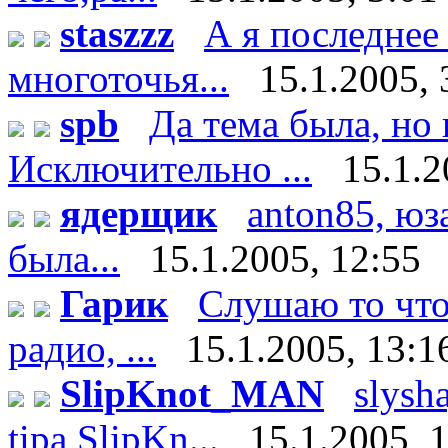
staszzz
А я последнее
многоточья...
15.1.2005, 
spb
Да тема была, но 
Исключительно ...
15.1.2
ядерщик
anton85, юз
была...
15.1.2005, 12:55
Гарик
Слушаю то что 
радио, ...
15.1.2005, 13:1
SlipKnot_MAN
slysha
tipa SlipKn...
15.1.2005, 