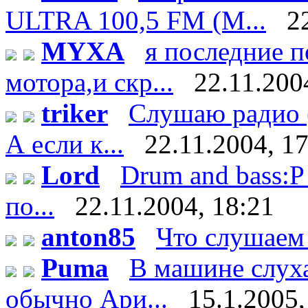
ULTRA 100,5 FM (М...
2
MYXA
я последние 
мотора,и скр...
22.11.200
triker
Слушаю радио (
А если к...
22.11.2004, 1
Lord
Drum and bass:P 
по...
22.11.2004, 18:21
anton85
Что слушаем
Puma
В машине слух
обычно Ари...
15.1.2005,