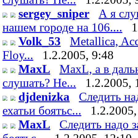
sergey_sniper
А я сл
нашем городе на 106....
1
Volk_53
Metallica, Ac
Floy...
1.2.2005, 9:48
MaxL
MaxL, а в даль
слушать? Не...
1.2.2005, 
djdenizka
Следить на
ехатьи боятьс...
1.2.2005,
MaxL
Следить надо з