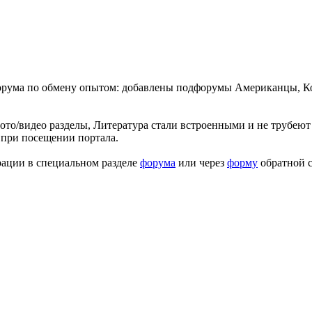
форума по обмену опытом: добавлены подфорумы Американцы, К
ото/видео разделы, Литература стали встроенными и не трубеют 
 при посещении портала.
рации в специальном разделе
форума
или через
форму
обратной с