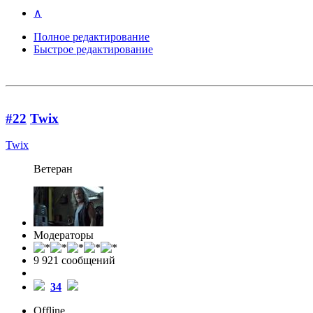
∧
Полное редактирование
Быстрое редактирование
#22
Twix
Twix
Ветеран
Модераторы
9 921 cообщений
34
Offline