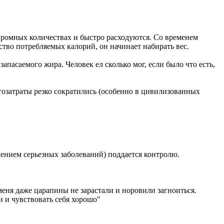
громных количествах и быстро расходуются. Со временем
ство потребляемых калорий, он начинает набирать вес.
пасаемого жира. Человек ел сколько мог, если было что есть,
ргозатраты резко сократились (особенно в цивилизованных
чением серьезных заболеваний) поддается контролю.
меня даже царапины не зарастали и норовили загноиться.
и и чувствовать себя хорошо"