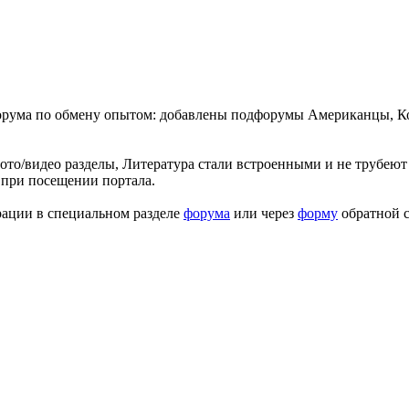
форума по обмену опытом: добавлены подфорумы Американцы, К
ото/видео разделы, Литература стали встроенными и не трубеют 
 при посещении портала.
рации в специальном разделе
форума
или через
форму
обратной с