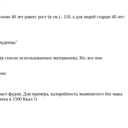
.
е 40 лет равен: рост (в см.) - 110, а для людей старше 40 лет:
охудеешь"
в списке использованных материалов). Но, все они
чин:
аст-фудом. Для примера, калорийность знаменитого биг-мака
ека в 1500 Ккал !)