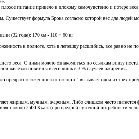
ие.
 плохое питание привело к плохому самочувствию и потере веса
 Существует формула Брока согласно которой вес для людей молож
и (32 года): 170 см - 110 = 60 кг
оженность к полноте, хоть в лепешку расшибись, все равно не п
его веса. С ними можно ознакомиться по ссылкам внизу поста (
дной железой повинны всего лишь в 3 % случаев ожирения.
ю предрасположенности к полноте" вызывает одна из трех при
ляет жирным, мучным, жареным. Либо слишком часто питается ф
вляет около 2500 Ккал. (при средней суточной потребности челов