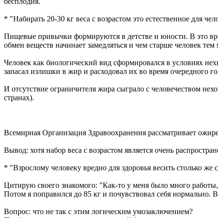
бесплодия.
* "Набирать 20-30 кг веса с возрастом это естественное для ч
Пищевые привычки формируются в детстве и юности. В это вре
обмен веществ начинает замедляться и чем старше человек тем 
Человек как биологический вид сформировался в условиях нехва
запасал излишки в жир и расходовал их во время очередного г
И отсутствие ограничителя жира сыграло с человечеством нехо
странах).
Всемирная Организация Здравоохранения рассматривает ожир
Вывод: хотя набор веса с возрастом является очень распростр
* "Взрослому человеку вредно для здоровья весить столько же 
Цитирую своего знакомого: "Как-то у меня было много работы, 
Потом я поправился до 85 кг и почувствовал себя нормально. 
Вопрос: что не так с этим логическим умозаключением?