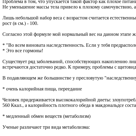
Проблема в том, что упускается такой фактор как плохое питан
Не уменьшение массы тела привело к плохому самочувствию, а
Лишь небольшой набор веса с возрастом считается естественным.
рост (в см.) - 100.
Согласно этой формуле мой нормальный вес на данном этапе жизн
* "Во всем виновата наследственность. Если у тебя предраспол
* Это все гормоны!
Существует ряд заболеваний, способствующих накоплению лишн
встречаются достаточно редко. К примеру, проблемы с щитови
В подавляющем же большинстве у пресловутую "наследственну
* очень калорийная пища, переедание
Человек придерживается высококалорийной диеты: злоупотреб
560 Ккал., а калорийность плотного обеда в макдональдсе соста
* медленный обмен веществ (метаболизм)
Ученые различают три вида метаболизма: