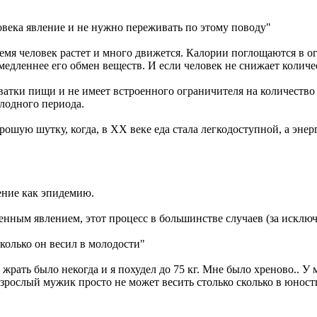
еловека явление и не нужно переживать по этому поводу"
мя человек растет и много движется. Калории поглощаются в о
медленнее его обмен веществ. И если человек не снижает количе
тки пищи и не имеет встроенного ограничителя на количество за
олодного периода.
рошую шутку, когда, в ХХ веке еда стала легкодоступной, а эне
ение как эпидемию.
аненным явлением, этот процесс в большинстве случаев (за исклю
сколько он весил в молодости"
жрать было некогда и я похудел до 75 кг. Мне было хреново.. У 
Взрослый мужик просто не может весить столько сколько в юност