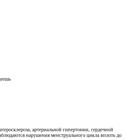
деешь
атеросклероза, артериальной гипертонии, сердечной
наблюдаются нарушения менструального цикла вплоть до