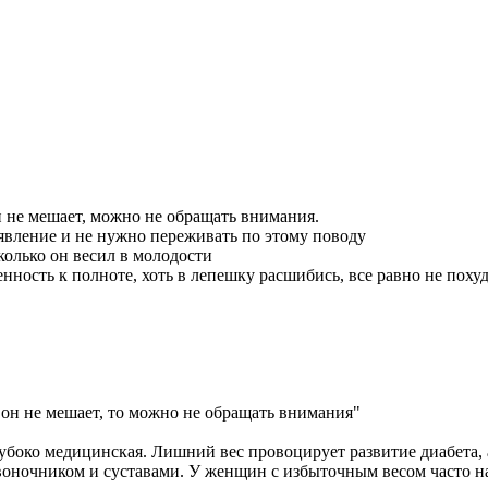
 не мешает, можно не обращать внимания.
а явление и не нужно переживать по этому поводу
сколько он весил в молодости
нность к полноте, хоть в лепешку расшибись, все равно не поху
 он не мешает, то можно не обращать внимания"
лубоко медицинская. Лишний вес провоцирует развитие диабета, 
звоночником и суставами. У женщин с избыточным весом часто 