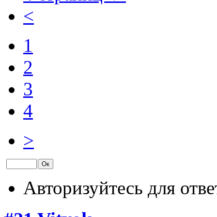
<
1
2
3
4
>
Авторизуйтесь для отве