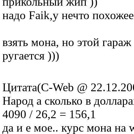
прикольный жип ))
надо Faik,у нечто похожее
взять мона, но этой гараж
ругается )))
Цитата(C-Web @ 22.12.20
Народ а сколько в доллар
4090 / 26,2 = 156,1
да и е мое.. курс мона на 