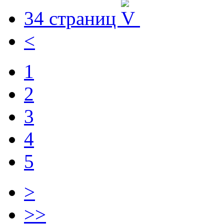
34 страниц
<
1
2
3
4
5
>
>>