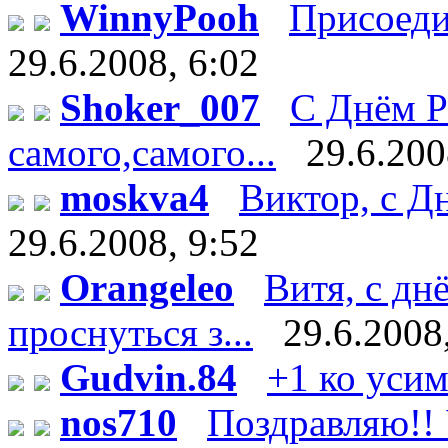
WinnyPooh
Присоедин
29.6.2008, 6:02
Shoker_007
С Днём Р
самого,самого...
29.6.200
moskva4
Виктор, с Дн
29.6.2008, 9:52
Orangeleo
Витя, с дн
проснуться з...
29.6.2008
Gudvin.84
+1 ко уси
nos710
Поздравляю!! У