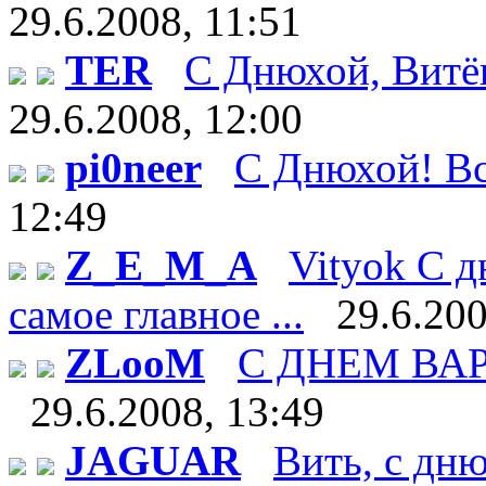
29.6.2008, 11:51
TER
С Днюхой, Витёк!
29.6.2008, 12:00
pi0neer
С Днюхой! Все
12:49
Z_E_M_A
Vityok С д
самое главное ...
29.6.200
ZLooM
С ДНЕМ ВАРЕН
29.6.2008, 13:49
JAGUAR
Вить, с дн