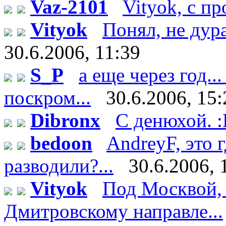
Vaz-2101
Vityok, с п
Vityok
Понял, не дурак
30.6.2006, 11:39
S_P
а еще через год..
поскром...
30.6.2006, 15:
Dibronx
С денюхой. 
bedoon
AndreyF, это
разводили?...
30.6.2006, 
Vityok
Под Москвой, 
Дмитровскому направле...