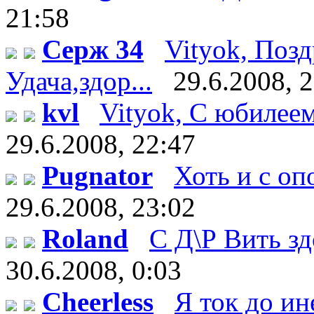
21:58
Серж 34
Vityok, Поз
Удача,здор...
29.6.2008, 
kvl
Vityok, С юбилеем!
29.6.2008, 22:47
Pugnator
Хоть и с оп
29.6.2008, 23:02
Roland
С Д\Р Вить здо
30.6.2008, 0:03
Cheerless
Я ток до ин