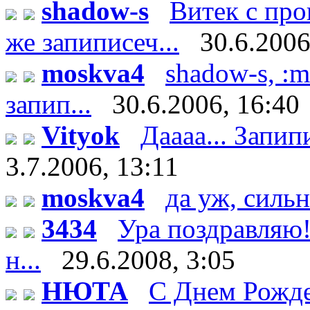
shadow-s
Витек с пр
же запиписеч...
30.6.2006
moskva4
shadow-s, :m
запип...
30.6.2006, 16:40
Vityok
Даааа... Запипи
3.7.2006, 13:11
moskva4
да уж, сильн
3434
Ура поздравляю!
н...
29.6.2008, 3:05
НЮТА
С Днем Рожде