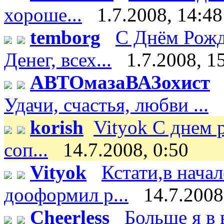
хороше...
1.7.2008, 14:48
temborg
С Днём Рожд
Денег, всех...
1.7.2008, 1
АВТОмазаВАЗохист
Удачи, счастья, любви ...
korish
Vityok С днем 
соп...
14.7.2008, 0:50
Vityok
Кстати,в нача
дооформил р...
14.7.2008
Cheerless
Больше я в 