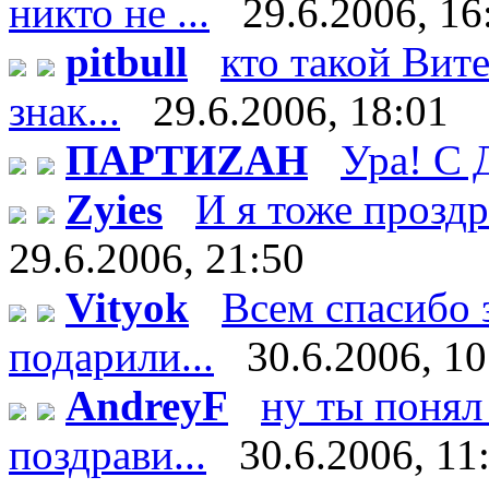
никто не ...
29.6.2006, 16
pitbull
кто такой Витек
знак...
29.6.2006, 18:01
ПАРТИZАН
Ура! С 
Zyies
И я тоже проздра
29.6.2006, 21:50
Vityok
Всем спасибо 
подарили...
30.6.2006, 10
AndreyF
ну ты понял 
поздрави...
30.6.2006, 11