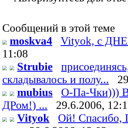
Сообщений в этой теме
moskva4
Vityok, с ДН
11:08
Strubie
присоединясь,
складывалось и полу...
29
mubius
О-Па-Чки))) В
ДРом!) ...
29.6.2006, 12:
Vityok
Ой! Спасибо, Г