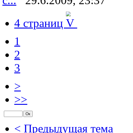
с...
29.6.2009, 23:37
4 страниц
1
2
3
>
>>
< Предыдущая тема