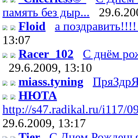
память без дыр...
29.6.20
Floid
а поздравить!!!!
13:07
Racer_102
С днём рож
29.6.2009, 13:10
miass.tyning
ПряЗдрЯ
НЮТА
http://s47.radikal.ru/i117/
29.6.2009, 13:17
Tier
С Днем Рождень