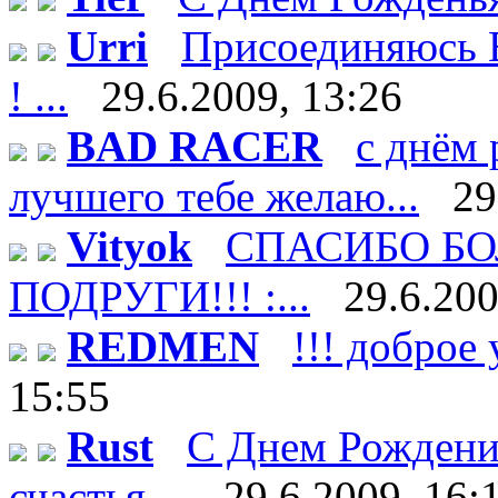
Urri
Присоединяюсь В
! ...
29.6.2009, 13:26
BAD RACER
с днём 
лучшего тебе желаю...
29
Vityok
СПАСИБО БО
ПОДРУГИ!!! :...
29.6.200
REDMEN
!!! доброе 
15:55
Rust
С Днем Рождени
счастья ...
29.6.2009, 16: