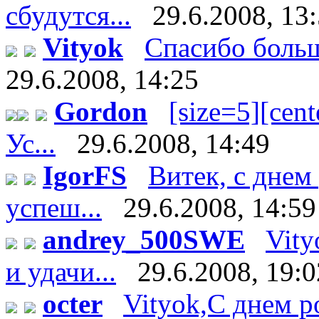
сбудутся...
29.6.2008, 13
Vityok
Спасибо большо
29.6.2008, 14:25
Gordon
[size=5][cente
Ус...
29.6.2008, 14:49
IgorFS
Витек, с днем
успеш...
29.6.2008, 14:59
andrey_500SWE
Vity
и удачи...
29.6.2008, 19:0
octer
Vityok,С днем р