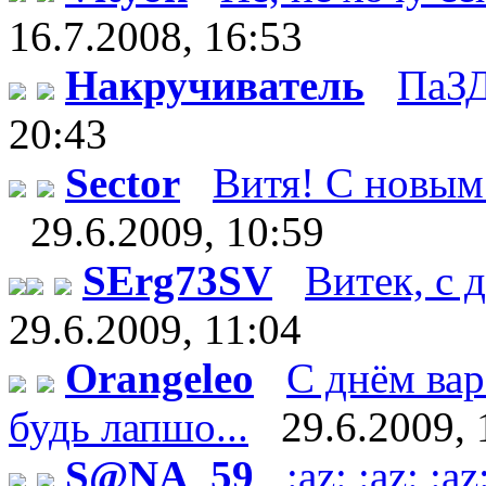
16.7.2008, 16:53
Накручиватель
ПаЗД
20:43
Sector
Витя! С новым 
29.6.2009, 10:59
SErg73SV
Витек, с д
29.6.2009, 11:04
Orangeleo
С днём вар
будь лапшо...
29.6.2009, 
S@NA_59
:az: :az: 