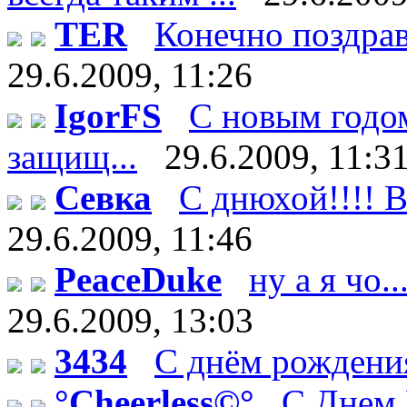
TER
Конечно поздрав
29.6.2009, 11:26
IgorFS
С новым годом
защищ...
29.6.2009, 11:3
Севка
С днюхой!!!! В
29.6.2009, 11:46
PeaceDuke
ну а я чо.
29.6.2009, 13:03
3434
С днём рождения
°Cheerless©°
C Днем 