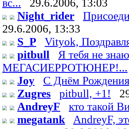
вс...
29.6.2006, 13:03
Night_rider
Присоеди
29.6.2006, 13:33
S_P
Vityok, Поздравл
pitbull
Я тебя не зн
МЕГАСИЕРРОТЮНЕР!...
Joy
С Днём Рождения!
Zugres
pitbull, +1!
2
AndreyF
кто такой Ви
megatank
AndreyF, эт